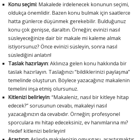
Konu seçimi
: Makalede irdelenecek konunun seçimi,
oldukça önemlidir. Bazen konu bulmak için saatlerce
hatta günlerce düşünmek gerekebilir. Bulduğunuz
konu çok genişse, daraltın. Örneğin; evinizi nasıl
süsleyeceğinize dair bir makale mi kaleme almak
istiyorsunuz? Önce evinizi süsleyin, sonra nasıl
süslediğini anlatın!
Taslak hazırlayın
: Aklınıza gelen konu hakkında bir
taslak hazırlayın. Taslağınızı “bildiklerinizi paylaşma”
temelinde oluşturun. Böylece yazacağınız makalenin
temelini inşa etmiş olursunuz.
Kitlenizi belirleyin
: “Makaleniz, nasıl bir kitleye hitap
edecek?” sorusunun cevabı, makaleyi nasıl
yazacağınızın da cevabıdır. Örneğin; profesyonel
sporculara mı hitap edeceksiniz, ev hanımlarına mı?
Hedef kitlenizi belirleyin!
Araştırın
: Aslında makalenizin omurgası, araştırmaktır.