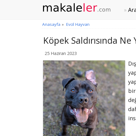
Ara
Anasayfa
»
Evcil Hayvan
Köpek Saldırısında Ne 
25 Haziran 2023
Dış
ya
yap
bi
değ
da
in