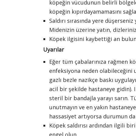
köpeğin vücudunun belirli bölgel
köpeğin kıpırdayamamasını sağlay
Saldırı sırasında yere düşerseni
Midenizin üzerine yatın, dizlerinizi
Köpek ilgisini kaybettiği an bulu
Uyarılar
Eğer tüm çabalarınıza rağmen köpek
enfeksiyona neden olabileceğini u
gazlı bezle nazikçe baskı uygula
acil bir şekilde hastaneye gidin). 
steril bir bandajla yarayı sarın.
unutmayın ve en yakın hastaneye gi
hassasiyet artıyorsa durumun dah
Köpek saldırısı ardından ilgili bi
engel olun.