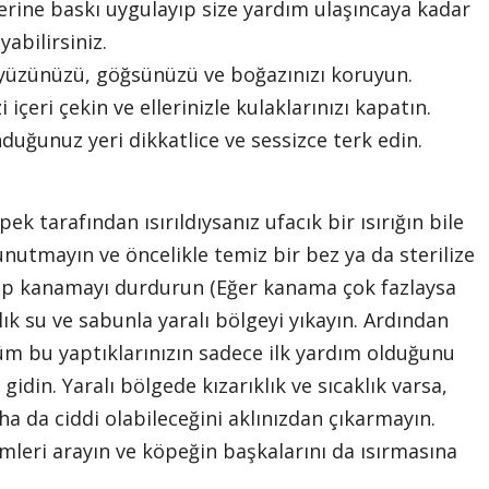
erine baskı uygulayıp size yardım ulaşıncaya kadar
abilirsiniz.
z yüzünüzü, göğsünüzü ve boğazınızı koruyun.
 içeri çekin ve ellerinizle kulaklarınızı kapatın.
nduğunuz yeri dikkatlice ve sessizce terk edin.
 tarafından ısırıldıysanız ufacık bir ısırığın bile
nutmayın ve öncelikle temiz bir bez ya da sterilize
yıp kanamayı durdurun (Eğer kanama çok fazlaysa
Ilık su ve sabunla yaralı bölgeyi yıkayın. Ardından
 Tüm bu yaptıklarınızın sadece ilk yardım olduğunu
din. Yaralı bölgede kızarıklık ve sıcaklık varsa,
a da ciddi olabileceğini aklınızdan çıkarmayın.
rimleri arayın ve köpeğin başkalarını da ısırmasına