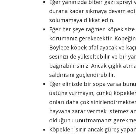
Eğer yanınızda biber gazı spreyi
durana kadar sıkmaya devam edin.
solumamaya dikkat edin.
Eğer her şeye rağmen köpek size sa
korumanız gerekecektir. Köpeğin
Böylece köpek afallayacak ve kaçm
sesinizi de yükseltebilir ve bir 
bağırabilirsiniz. Ancak çığlık at
saldırısını güçlendirebilir.
Eğer elinizde bir sopa varsa bunu
üstüne vurmayın, çünkü köpekleri
onları daha çok sinirlendirmekten
hayvana zarar vermek istemez anc
olduğunu unutmamanız gerekmek
Köpekler ısırır ancak güreş yapama