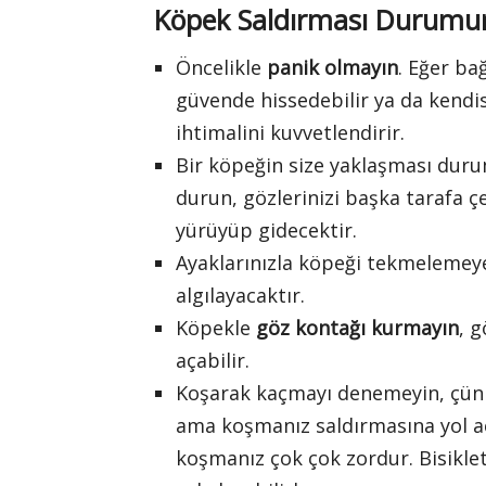
Köpek Saldırması Durumun
Öncelikle
panik olmayın
. Eğer ba
güvende hissedebilir ya da kendisi
ihtimalini kuvvetlendirir.
Bir köpeğin size yaklaşması durum
durun, gözlerinizi başka tarafa ç
yürüyüp gidecektir.
Ayaklarınızla köpeği tekmelemey
algılayacaktır.
Köpekle
göz kontağı kurmayın
, 
açabilir.
Koşarak kaçmayı denemeyin, çünk
ama koşmanız saldırmasına yol aç
koşmanız çok çok zordur. Bisiklett