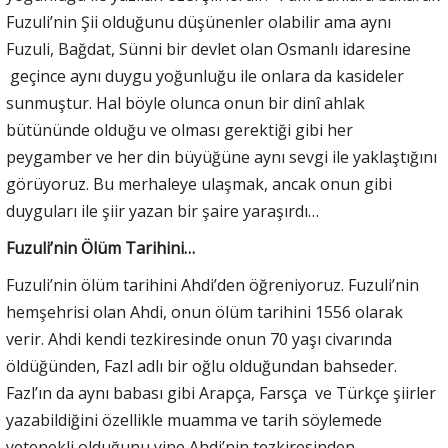
Fuzuli’nin Şii olduğunu düşünenler olabilir ama aynı
Fuzuli, Bağdat, Sünni bir devlet olan Osmanlı idaresine
geçince aynı duygu yoğunluğu ile onlara da kasideler
sunmuştur. Hal böyle olunca onun bir dinî ahlak
bütününde olduğu ve olması gerektiği gibi her
peygamber ve her din büyüğüne aynı sevgi ile yaklaştığını
görüyoruz. Bu merhaleye ulaşmak, ancak onun gibi
duyguları ile şiir yazan bir şaire yaraşırdı…
Fuzuli’nin Ölüm Tarihini…
Fuzuli’nin ölüm tarihini Ahdi’den öğreniyoruz. Fuzuli’nin
hemşehrisi olan Ahdi, onun ölüm tarihini 1556 olarak
verir. Ahdi kendi tezkiresinde onun 70 yaşı civarında
öldüğünden, Fazl adlı bir oğlu olduğundan bahseder.
Fazl’ın da aynı babası gibi Arapça, Farsça ve Türkçe şiirler
yazabildiğini özellikle muamma ve tarih söylemede
yetenekli olduğunu yine Ahdi’nin tezkiresinden