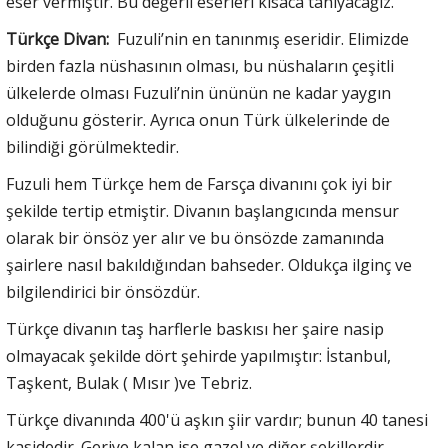
eser vermiştir. Bu değerli eserleri kısaca tanıyacağız.
Türkçe Divan:
Fuzuli’nin en tanınmış eseridir. Elimizde
birden fazla nüshasının olması, bu nüshaların çeşitli
ülkelerde olması Fuzuli’nin ününün ne kadar yaygın
olduğunu gösterir. Ayrıca onun Türk ülkelerinde de
bilindiği görülmektedir.
Fuzuli hem Türkçe hem de Farsça divanını çok iyi bir
şekilde tertip etmiştir. Divanın başlangıcında mensur
olarak bir önsöz yer alır ve bu önsözde zamanında
şairlere nasıl bakıldığından bahseder. Oldukça ilginç ve
bilgilendirici bir önsözdür.
Türkçe divanın taş harflerle baskısı her şaire nasip
olmayacak şekilde dört şehirde yapılmıştır: İstanbul,
Taşkent, Bulak ( Mısır )ve Tebriz.
Türkçe divanında 400'ü aşkın şiir vardır; bunun 40 tanesi
kasidedir. Geriye kalan ise gazel ve diğer şekillerdir.