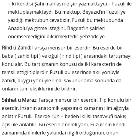
– ki kendisi Şahi mahlası ile şiir yazmaktaydı – Fuzuli ile
mektuplaşmaktaydı. Bu mektup, Beyazıd’ın Fuzuli’ye
yazdığı mektubun cevabıdır. Fuzuli bu mektubunda
Anadolu’ya gitme isteğini, Bağdat’ın şairleri
önemsemediğini bildirmektedir Şehzade’ye.
Rind ü Zahid:
Farsça mensur bir eserdir. Bu eserde bir
baba ( zahid tipi ) ve oğul ( rind tipi ) arasındaki tartışmayı
konu alır. Bu tartışmanın konusu da iki karakterin de
temsil ettiği tiplerdir. Fuzuli bu eserinde akıl yönüyle
zahidi, duygu yönüyle rindi savunur ama sonunda da
onların tüm eksiklerini de bildirir.
Sıhhat ü Maraz:
Farsça mensur bir eserdir. Tıp konulu bir
eserdir. İnsanın anatomik yapısını o zamanın ilim ağzıyla
anlatır Fuzuli. Eserde ruh – beden ikilisi tasavvufi bakış
açısı ile anlatılır. Bu eserin önemli yanı, Fuzuli’nin kendi
zamanında ilimlerle yakından ilgili olduğunun; onun