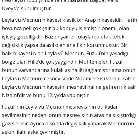
mesnevisi 1535 yılında tamamlanarak Bağdat Valisi
Üveys’e sunulmuştur.
Leyla vü Mecnun hikayesi klasik bir Arap hikayesidir. Tarih
boyunca pek çok şair bu konuyu işlemiştir; önemli olan
işleyiş güzelliğidir. Bazen şairler, olaylarda ufak tefek
değişiklik yapsa da asıl olan ana fikir korunmuştur. Bir
halk hikayesi olan Leyla vü Mecnun, Fuzuli’nin yaşadığı
bölge olan Hille’de çok yaygındır. Muhtemelen Fuzuli,
bunun varyantlarına kulak aşinalığı sağlamıştır ama onun
Leyla vü Mecnun mesnevisinde Nizami etkisi vardır. Zaten
Leyla vü Mecnun hikayesini mesnevi haline getiren ilk şair
Nizami’dir ve bunu 12. yy’da yapmıştır.
Fuzuli’nin Leyla vü Mecnun mesnevisinin bu kadar
sevilmesinin nedeni onun mesnevisinin arasına sıkıştırdığı
gazelleridir. Ayrıca o sonda değişiklik yaparak Mecnun’un
aşkını ilahi aşka çevirmiştir.