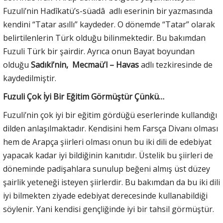
Fuzuli’nin Hadîkatü’s-süadâ adlı eserinin bir yazmasında
kendini “Tatar asıllı” kaydeder. O dönemde “Tatar” olarak
belirtilenlerin Türk olduğu bilinmektedir. Bu bakımdan
Fuzuli Türk bir şairdir. Ayrıca onun Bayat boyundan
olduğu
Sadıki’nin, Mecmaü’l – Havas
adlı tezkiresinde de
kaydedilmiştir.
Fuzuli Çok İyi Bir Eğitim Görmüştür Çünkü…
Fuzuli’nin çok iyi bir eğitim gördüğü eserlerinde kullandığı
dilden anlaşılmaktadır. Kendisini hem Farsça Divanı olması
hem de Arapça şiirleri olması onun bu iki dili de edebiyat
yapacak kadar iyi bildiğinin kanıtıdır. Üstelik bu şiirleri de
döneminde padişahlara sunulup beğeni almış üst düzey
şairlik yeteneği isteyen şiirlerdir. Bu bakımdan da bu iki dili
iyi bilmekten ziyade edebiyat derecesinde kullanabildiği
söylenir. Yani kendisi gençliğinde iyi bir tahsil görmüştür.