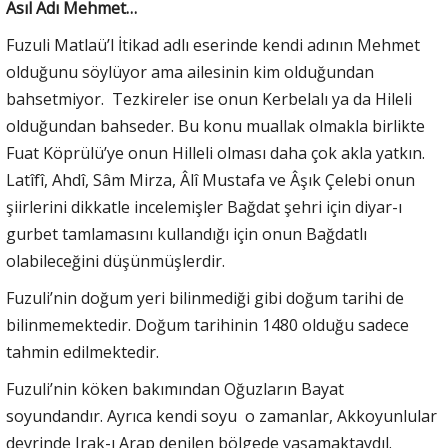
Asıl Adı Mehmet…
Fuzuli Matlaü’l İtikad adlı eserinde kendi adının Mehmet
olduğunu söylüyor ama ailesinin kim olduğundan
bahsetmiyor. Tezkireler ise onun Kerbelalı ya da Hileli
olduğundan bahseder. Bu konu muallak olmakla birlikte
Fuat Köprülü’ye onun Hilleli olması daha çok akla yatkın.
Latîfî, Ahdî, Sâm Mirza, Âlî Mustafa ve Âşık Çelebi onun
şiirlerini dikkatle incelemişler Bağdat şehri için diyar-ı
gurbet tamlamasını kullandığı için onun Bağdatlı
olabileceğini düşünmüşlerdir.
Fuzuli’nin doğum yeri bilinmediği gibi doğum tarihi de
bilinmemektedir. Doğum tarihinin 1480 olduğu sadece
tahmin edilmektedir.
Fuzuli’nin köken bakımından Oğuzların Bayat
soyundandır. Ayrıca kendi soyu o zamanlar, Akkoyunlular
devrinde Irak-ı Arap denilen bölgede yaşamaktaydıl.