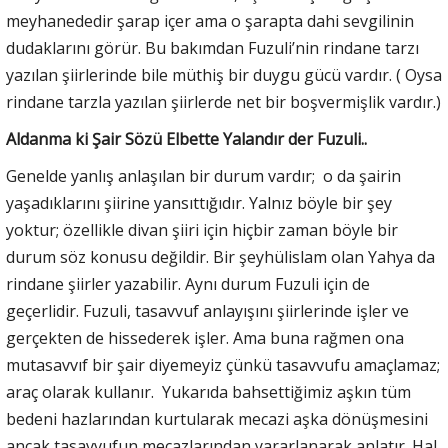
meyhanededir şarap içer ama o şarapta dahi sevgilinin
dudaklarını görür. Bu bakımdan Fuzuli’nin rindane tarzı
yazılan şiirlerinde bile müthiş bir duygu gücü vardır. ( Oysa
rindane tarzla yazılan şiirlerde net bir boşvermişlik vardır.)
Aldanma ki Şair Sözü Elbette Yalandır der Fuzuli..
Genelde yanlış anlaşılan bir durum vardır; o da şairin
yaşadıklarını şiirine yansıttığıdır. Yalnız böyle bir şey
yoktur; özellikle divan şiiri için hiçbir zaman böyle bir
durum söz konusu değildir. Bir şeyhülislam olan Yahya da
rindane şiirler yazabilir. Aynı durum Fuzuli için de
geçerlidir. Fuzuli, tasavvuf anlayışını şiirlerinde işler ve
gerçekten de hissederek işler. Ama buna rağmen ona
mutasavvıf bir şair diyemeyiz çünkü tasavvufu amaçlamaz;
araç olarak kullanır. Yukarıda bahsettiğimiz aşkın tüm
bedeni hazlarından kurtularak mecazi aşka dönüşmesini
ancak tasavvufun mecazlarından yararlanarak anlatır. Hal