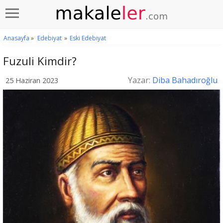
Anasayfa
»
Edebiyat
»
Eski Edebiyat
Fuzuli Kimdir?
Yazar:
Diba Bahadıroğlu
25 Haziran 2023