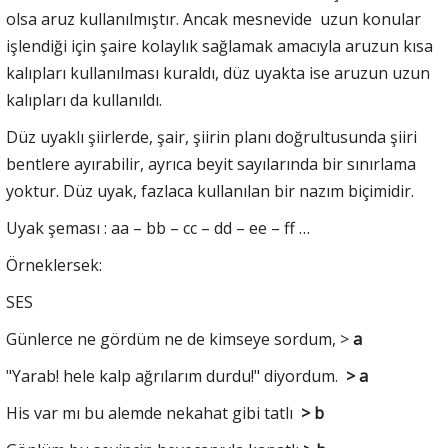
olsa aruz kullanılmıştır. Ancak mesnevide uzun konular
işlendiği için şaire kolaylık sağlamak amacıyla aruzun kısa
kalıpları kullanılması kuraldı, düz uyakta ise aruzun uzun
kalıpları da kullanıldı.
Düz uyaklı şiirlerde, şair, şiirin planı doğrultusunda şiiri
bentlere ayırabilir, ayrıca beyit sayılarında bir sınırlama
yoktur. Düz uyak, fazlaca kullanılan bir nazım biçimidir.
Uyak şeması : aa – bb – cc – dd – ee – ff …
Örneklersek:
SES
Günlerce ne gördüm ne de kimseye sordum, >
a
"Yarab! hele kalp ağrılarım durdu!" diyordum.
> a
His var mı bu alemde nekahat gibi tatlı
> b