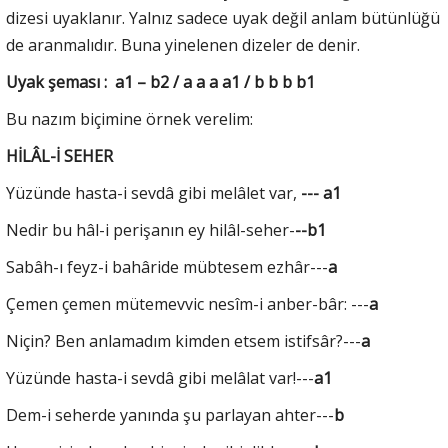
dizesi uyaklanır. Yalnız sadece uyak değil anlam bütünlüğü
de aranmalıdır. Buna yinelenen dizeler de denir.
Uyak şeması : a1 – b2 / a a a a1 / b b b b1
Bu nazım biçimine örnek verelim:
HİLÂL-İ SEHER
Yüzünde hasta-i sevdâ gibi melâlet var,
--- a1
Nedir bu hâl-i perişanın ey hilâl-seher-
--b1
Sabâh-ı feyz-i bahâride mübtesem ezhâr---
a
Çemen çemen mütemevvic nesîm-i anber-bâr: ---
a
Niçin? Ben anlamadım kimden etsem istifsâr?---
a
Yüzünde hasta-i sevdâ gibi melâlat var!---
a1
Dem-i seherde yanında şu parlayan ahter---
b