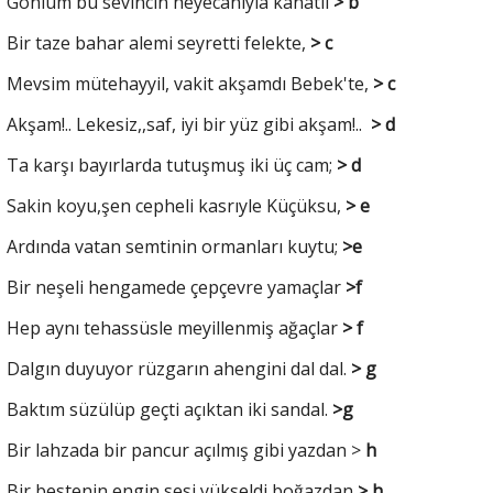
Gönlüm bu sevincin heyecanıyla kanatlı
> b
Bir taze bahar alemi seyretti felekte,
> c
Mevsim mütehayyil, vakit akşamdı Bebek'te,
> c
Akşam!.. Lekesiz,,saf, iyi bir yüz gibi akşam!..
> d
Ta karşı bayırlarda tutuşmuş iki üç cam;
> d
Sakin koyu,şen cepheli kasrıyle Küçüksu,
> e
Ardında vatan semtinin ormanları kuytu;
>e
Bir neşeli hengamede çepçevre yamaçlar
>f
Hep aynı tehassüsle meyillenmiş ağaçlar
> f
Dalgın duyuyor rüzgarın ahengini dal dal.
> g
Baktım süzülüp geçti açıktan iki sandal.
>g
Bir lahzada bir pancur açılmış gibi yazdan >
h
Bir bestenin engin sesi yükseldi boğazdan
> h