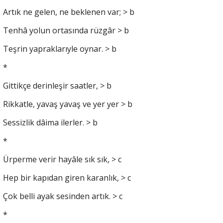
Artık ne gelen, ne beklenen var; > b
Tenhâ yolun ortasında rüzgâr > b
Teşrin yapraklarıyle oynar. > b
*
Gittikçe derinleşir saatler, > b
Rikkatle, yavaş yavaş ve yer yer > b
Sessizlik dâima ilerler. > b
*
Ürperme verir hayâle sık sık, > c
Hep bir kapıdan giren karanlık, > c
Çok belli ayak sesinden artık. > c
*