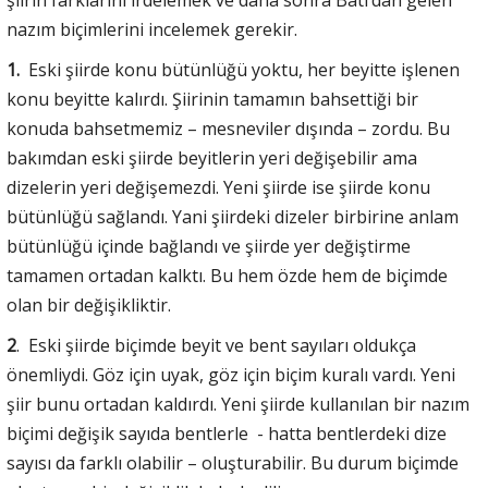
şiirin farklarını irdelemek ve daha sonra Batı’dan gelen
nazım biçimlerini incelemek gerekir.
1.
Eski şiirde konu bütünlüğü yoktu, her beyitte işlenen
konu beyitte kalırdı. Şiirinin tamamın bahsettiği bir
konuda bahsetmemiz – mesneviler dışında – zordu. Bu
bakımdan eski şiirde beyitlerin yeri değişebilir ama
dizelerin yeri değişemezdi. Yeni şiirde ise şiirde konu
bütünlüğü sağlandı. Yani şiirdeki dizeler birbirine anlam
bütünlüğü içinde bağlandı ve şiirde yer değiştirme
tamamen ortadan kalktı. Bu hem özde hem de biçimde
olan bir değişikliktir.
2
. Eski şiirde biçimde beyit ve bent sayıları oldukça
önemliydi. Göz için uyak, göz için biçim kuralı vardı. Yeni
şiir bunu ortadan kaldırdı. Yeni şiirde kullanılan bir nazım
biçimi değişik sayıda bentlerle - hatta bentlerdeki dize
sayısı da farklı olabilir – oluşturabilir. Bu durum biçimde