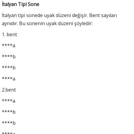
İtalyan Tipi Sone
İtalyan tipi sonede uyak düzeni değişir. Bent sayıları
aynıdır. Bu sonenin uyak düzeni şöyledir:
1. bent
****a
****b
****b
****a
2.bent
****a
****b
****b