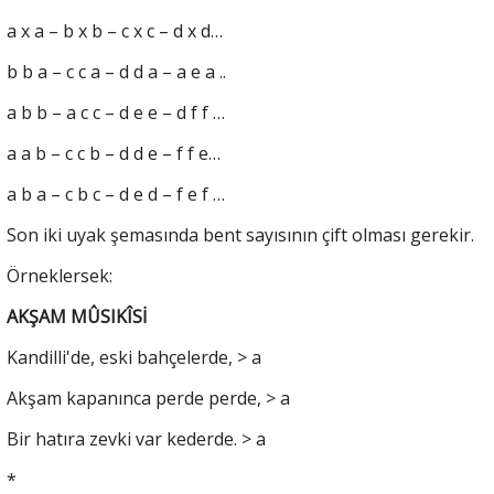
a x a – b x b – c x c – d x d…
b b a – c c a – d d a – a e a ..
a b b – a c c – d e e – d f f …
a a b – c c b – d d e – f f e…
a b a – c b c – d e d – f e f …
Son iki uyak şemasında bent sayısının çift olması gerekir.
Örneklersek:
AKŞAM MÛSIKÎSİ
Kandilli'de, eski bahçelerde, > a
Akşam kapanınca perde perde, > a
Bir hatıra zevki var kederde. > a
*