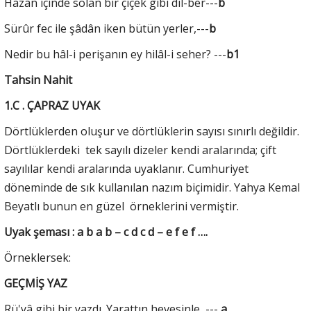
Hazan içinde solan bir çiçek gibi dil-ber---
b
Sürûr fec ile şâdân iken bütün yerler,---
b
Nedir bu hâl-i perişanın ey hilâl-i seher? ---
b1
Tahsin Nahit
1.C . ÇAPRAZ UYAK
Dörtlüklerden oluşur ve dörtlüklerin sayısı sınırlı değildir.
Dörtlüklerdeki tek sayılı dizeler kendi aralarında; çift
sayılılar kendi aralarında uyaklanır. Cumhuriyet
döneminde de sık kullanılan nazım biçimidir. Yahya Kemal
Beyatlı bunun en güzel örneklerini vermiştir.
Uyak şeması : a b a b – c d c d – e f e f ….
Örneklersek:
GEÇMİŞ YAZ
Rü'yâ gibi bir yazdı. Yarattın hevesinle, ---
a