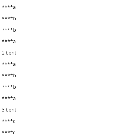
****a
****b
****b
****a
2.bent
****a
****b
****b
****a
3.bent
****c
****c