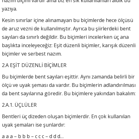
nazım biçimi vardır ama biz en sık kullanılanları aldık bu
yazıya.
Kesin sınırlar içine alınamayan bu biçimlerde hece ölçüsü
de aruz vezni de kullanılmıştır. Ayrıca bu şiirlerdeki bent
sayıları da sınırlı değildir. Bu biçimleri incelerken üç ana
başlıkta inceleyeceğiz: Eşit düzenli biçimler, karışık düzenli
biçimler ve serbest nazım.
2.A EŞİT DÜZENLİ BİÇİMLER
Bu biçimlerde bent sayıları eşittir. Aynı zamanda belirli bir
ölçü ve uyak şeması da vardır. Bu biçimlerin adlandırılması
da bent sayılarına göredir. Bu biçimlere yakından bakalım:
2.A.1. ÜÇLÜLER
Bentleri üç dizeden oluşan biçimlerdir. En çok kullanılan
uyak şemaları ise şunlardır:
a a a – b b b – c c c – d d d…