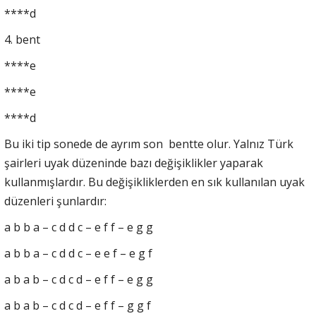
****d
4. bent
****e
****e
****d
Bu iki tip sonede de ayrım son bentte olur. Yalnız Türk
şairleri uyak düzeninde bazı değişiklikler yaparak
kullanmışlardır. Bu değişikliklerden en sık kullanılan uyak
düzenleri şunlardır:
a b b a – c d d c – e f f – e g g
a b b a – c d d c – e e f – e g f
a b a b – c d c d – e f f – e g g
a b a b – c d c d – e f f – g g f