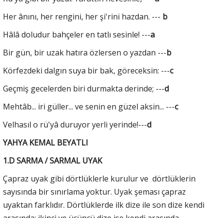
Her ânını, her rengini, her şi'rini hazdan. ---
b
Hâlâ doludur bahçeler en tatlı sesinle! ---
a
Bir gün, bir uzak hatıra özlersen o yazdan ---
b
Körfezdeki dalgın suya bir bak, göreceksin: ---
c
Geçmiş gecelerden biri durmakta derinde; ---
d
Mehtâb... iri güller... ve senin en güzel aksin... ---
c
Velhasıl o rü'yâ duruyor yerli yerinde!---
d
YAHYA KEMAL BEYATLI
1.D SARMA / SARMAL UYAK
Çapraz uyak gibi dörtlüklerle kurulur ve dörtlüklerin
sayısında bir sınırlama yoktur. Uyak şeması çapraz
uyaktan farklıdır. Dörtlüklerde ilk dize ile son dize kendi