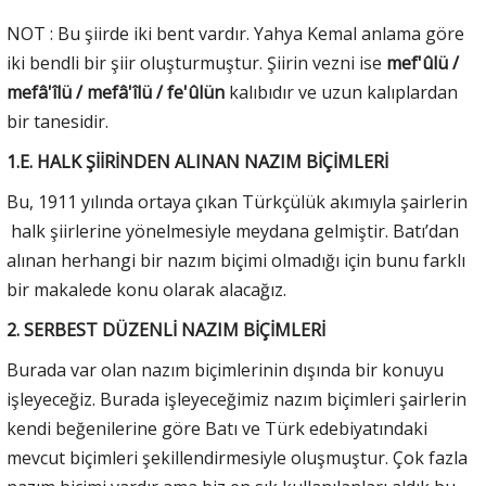
NOT : Bu şiirde iki bent vardır. Yahya Kemal anlama göre
iki bendli bir şiir oluşturmuştur. Şiirin vezni ise
mef'ûlü /
mefâ'îlü / mefâ'îlü / fe'ûlün
kalıbıdır ve uzun kalıplardan
bir tanesidir.
1.E. HALK ŞİİRİNDEN ALINAN NAZIM BİÇİMLERİ
Bu, 1911 yılında ortaya çıkan Türkçülük akımıyla şairlerin
halk şiirlerine yönelmesiyle meydana gelmiştir. Batı’dan
alınan herhangi bir nazım biçimi olmadığı için bunu farklı
bir makalede konu olarak alacağız.
2. SERBEST DÜZENLİ NAZIM BİÇİMLERİ
Burada var olan nazım biçimlerinin dışında bir konuyu
işleyeceğiz. Burada işleyeceğimiz nazım biçimleri şairlerin
kendi beğenilerine göre Batı ve Türk edebiyatındaki
mevcut biçimleri şekillendirmesiyle oluşmuştur. Çok fazla