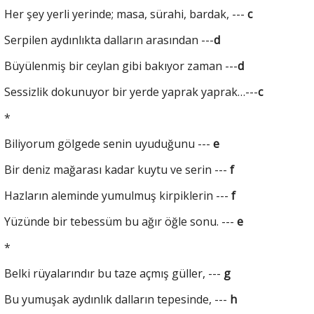
Her şey yerli yerinde; masa, sürahi, bardak, ---
c
Serpilen aydınlıkta dalların arasından ---
d
Büyülenmiş bir ceylan gibi bakıyor zaman ---
d
Sessizlik dokunuyor bir yerde yaprak yaprak…---
c
*
Biliyorum gölgede senin uyuduğunu ---
e
Bir deniz mağarası kadar kuytu ve serin ---
f
Hazların aleminde yumulmuş kirpiklerin ---
f
Yüzünde bir tebessüm bu ağır öğle sonu. ---
e
*
Belki rüyalarındır bu taze açmış güller, ---
g
Bu yumuşak aydınlık dalların tepesinde, ---
h