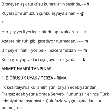
Bitmeyen aşk türküsü kumruların sesinde, ---
h
Rüyası ömrümüzün çünkü eşyaya siner. ---
g
*
Her şey yerli yerinde; bir dolap uzaklarda ---
k
Azapta bir ruh gibi gıcırdıyor durmadan, ----
m
Bir şeyler hatırlıyor belki maceramızdan ---
m
Kuru güz yaprakları uçuşuyor rüzgarda. ---
k
AHMET HAMDİ TANPINAR
1. E. ÖRÜŞÜK UYAK / TERZA - RİMA
İlk kez İtalya’da kullanılmıştır. İtalyan edebiyatından
Fransız edebiyatına orada Servet-i Fünun şairlerince Türk
edebiyatına taşınmıştır. Çok fazla yaygınlaşmadan son
bulmuştur.