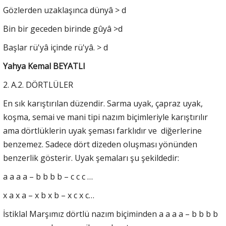
Gözlerden uzaklaşınca dünyâ > d
Bin bir geceden birinde gûyâ >d
Başlar rü'yâ içinde rü'yâ. > d
Yahya Kemal BEYATLI
2. A.2. DÖRTLÜLER
En sık karıştırılan düzendir. Sarma uyak, çapraz uyak,
koşma, semai ve mani tipi nazım biçimleriyle karıştırılır
ama dörtlüklerin uyak şeması farklıdır ve diğerlerine
benzemez. Sadece dört dizeden oluşması yönünden
benzerlik gösterir. Uyak şemaları şu şekildedir:
a a a a – b b b b – c c c …
x a x a – x b x b – x c x c…
İstiklal Marşımız dörtlü nazım biçiminden a a a a – b b b b