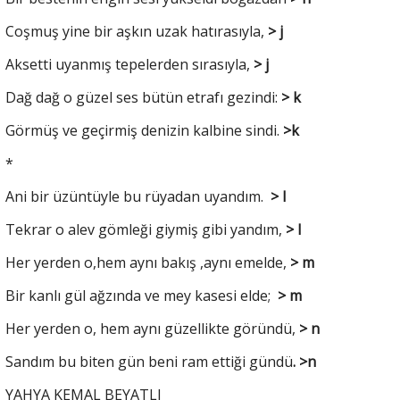
Coşmuş yine bir aşkın uzak hatırasıyla,
> j
Aksetti uyanmış tepelerden sırasıyla,
> j
Dağ dağ o güzel ses bütün etrafı gezindi:
> k
Görmüş ve geçirmiş denizin kalbine sindi.
>k
*
Ani bir üzüntüyle bu rüyadan uyandım.
> l
Tekrar o alev gömleği giymiş gibi yandım,
> l
Her yerden o,hem aynı bakış ,aynı emelde,
> m
Bir kanlı gül ağzında ve mey kasesi elde;
> m
Her yerden o, hem aynı güzellikte göründü,
> n
Sandım bu biten gün beni ram ettiği gündü
. >n
YAHYA KEMAL BEYATLI