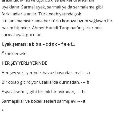
arasında; ikinci ve üçüncü dize ise kendi arasında
uyaklanır. Sarmal uyak, sarmalı ya da sarmalama gibi
farklı adlarla anılır. Türk edebiyatında çok
kullanılmamıştır ama her türlü konuya uyum sağlayan bir
nazım biçimidir. Ahmet Hamdi Tanpınar’ın şiirlerinde
sarmal uyak görülür.
Uyak şeması : a b b a – c d d c – f e e f…
Örneklersek:
HER ŞEY YERLİ YERİNDE
Her şey yerli yerinde; havuz başında servi ---
a
Bir dolap gıcırdıyor uzaklarda durmadan, ---
b
Eşya aksetmiş gibi tılsımlı bir uykudan, ---
b
Sarmaşıklar ve böcek sesleri sarmış evi ---
a
*