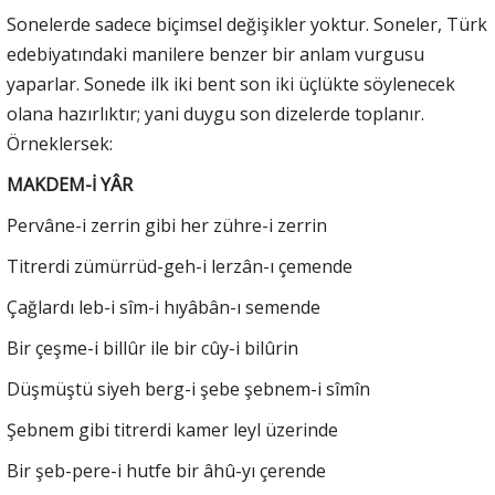
Sonelerde sadece biçimsel değişikler yoktur. Soneler, Türk
edebiyatındaki manilere benzer bir anlam vurgusu
yaparlar. Sonede ilk iki bent son iki üçlükte söylenecek
olana hazırlıktır; yani duygu son dizelerde toplanır.
Örneklersek:
MAKDEM-İ YÂR
Pervâne-i zerrin gibi her zühre-i zerrin
Titrerdi zümürrüd-geh-i lerzân-ı çemende
Çağlardı leb-i sîm-i hıyâbân-ı semende
Bir çeşme-i billûr ile bir cûy-i bilûrin
Düşmüştü siyeh berg-i şebe şebnem-i sîmîn
Şebnem gibi titrerdi kamer leyl üzerinde
Bir şeb-pere-i hutfe bir âhû-yı çerende