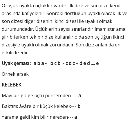
Örüşük uyakta üçlükler vardır. İlk dize ve son dize kendi
arasında kafiyelenir. Sonraki dörtlüğün uyaklı olacak ilk ve
son dizesi diğer dizenin ikinci dizesi ile uyaklı olmak
durumundadır. Üçlüklerin sayısı sınırlandırılmamıştır ama
şiir biterken tek bir dize kullanılır o da son üçlüğün ikinci
dizesiyle uyaklı olmak zorundadır. Son dize anlamda en
etkili dizedir.
Uyak şeması : a b a - b c b - c d c – d e d …. e
Örneklersek:
KELEBEK
Mavi bir gölge uçtu pencereden ---
a
Baktım: âvâre bir küçük kelebek---
b
Yarama geldi kim bilir nereden---
a