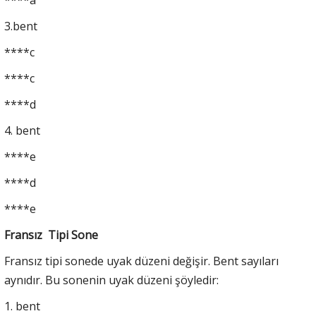
****a
3.bent
****c
****c
****d
4. bent
****e
****d
****e
Fransız Tipi Sone
Fransız tipi sonede uyak düzeni değişir. Bent sayıları
aynıdır. Bu sonenin uyak düzeni şöyledir:
1. bent