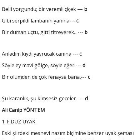
Belli yorgundu; bir veremli çiçek ---
b
Gibi serpildi lambanın yanına---
c
Bir duman uçtu, gitti titreyerek…---
b
Anladım kıydı yavrucak canına ---
c
Söyle ey mavi gölge, söyle eğer ---
d
Bir ölümden de çok fenaysa bana,---
c
Şu karanlık, şu kimsesiz geceler. ---
d
Ali Canip YÖNTEM
1. F DÜZ UYAK
Eski şiirdeki mesnevi nazım biçimine benzer uyak şeması