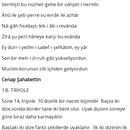
Vermişti bu nüzhet-gehe bir vahşet-i nermîn
Âhû ile şeb-perre vü evrâk ile azhâr
Nâ-gâh fısıldaştı leb-i âb-ı revânda
Zîrâ şu perî-hâneye karşı bu evânda
Ey dürr-i yetîm-i sadef-i şefkâtim, ey yâr
Sen bir meh-i zî-ruh gibi yükseliyordun
Muzlim korunun zıllı içinden geliyordun
Cenap Şahabettin
1.B. TRİYOLE
Sone 14, triyole 10 dizelik bir nazım biçimidir. Başta iki
dize,sonda dörder tane iki bent olur. Uyak düzeni soneye
göre biraz daha karmaşıktır.
Baştaki iki dize farklı şekillerde uyaklanır. İlk iki dizenin ilk