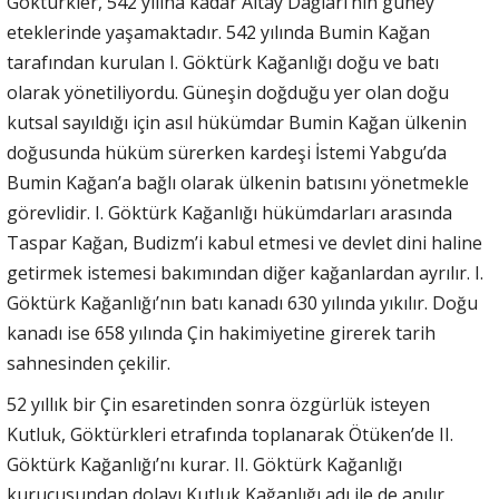
Göktürkler, 542 yılına kadar Altay Dağları’nın güney
eteklerinde yaşamaktadır. 542 yılında Bumin Kağan
tarafından kurulan I. Göktürk Kağanlığı doğu ve batı
olarak yönetiliyordu. Güneşin doğduğu yer olan doğu
kutsal sayıldığı için asıl hükümdar Bumin Kağan ülkenin
doğusunda hüküm sürerken kardeşi İstemi Yabgu’da
Bumin Kağan’a bağlı olarak ülkenin batısını yönetmekle
görevlidir. I. Göktürk Kağanlığı hükümdarları arasında
Taspar Kağan, Budizm’i kabul etmesi ve devlet dini haline
getirmek istemesi bakımından diğer kağanlardan ayrılır. I.
Göktürk Kağanlığı’nın batı kanadı 630 yılında yıkılır. Doğu
kanadı ise 658 yılında Çin hakimiyetine girerek tarih
sahnesinden çekilir.
52 yıllık bir Çin esaretinden sonra özgürlük isteyen
Kutluk, Göktürkleri etrafında toplanarak Ötüken’de II.
Göktürk Kağanlığı’nı kurar. II. Göktürk Kağanlığı
kurucusundan dolayı Kutluk Kağanlığı adı ile de anılır.