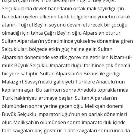
başına Çağrı Bey’in de desteği ile Tuğrul Bey geçer.
Selçuklularda devlet hanedanın ortak malı sayıldığı için
hanedan üyeleri ülkenin farklı bölgelerine yönetici olarak
atanır. Tuğrul Bey’in soyunu devam ettirecek bir çocuğu
olmadığı için tahta Çağrı Bey’in oğlu Alparslan oturur.
Sultan Alparslan’ın yönetiminde yükselme dönemine giren
Selçuklular, bölgede etkin güç haline gelir. Sultan
Alparslan döneminde vezirlik görevine getirilen Nizam-ül-
mülk Büyük Selçuklu İmparatorluğu tarihinde çok önemli
bir yere sahiptir. Sultan Alparslan’ın Bizans ile girdiği
Malazgirt Savaşı’ndaki galibiyeti Türklere Anadolu’nun
kapılarını açar. Bu tarihten sonra Anadolu topraklarında
Türk hakimiyeti artmaya başlar. Sultan Alparslan’ın
ölümünden sonra yerine geçen oğlu Melikşah dönemi
Büyük Selçuklu İmparatorluğu’nun en parlak dönemleri
olur. Melikşah’ın ölümünden sonra imparatorluk içinde
taht kavgaları baş gösterir. Taht kavgaları sonucunda da