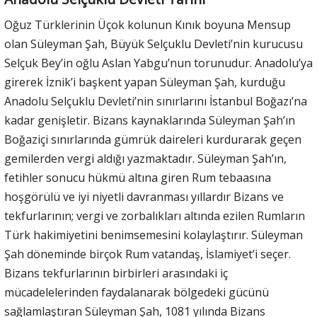
Oğuz Türklerinin Üçok kolunun Kınık boyuna Mensup
olan Süleyman Şah, Büyük Selçuklu Devleti’nin kurucusu
Selçuk Bey’in oğlu Aslan Yabgu’nun torunudur. Anadolu’ya
girerek İznik’i başkent yapan Süleyman Şah, kurduğu
Anadolu Selçuklu Devleti’nin sınırlarını İstanbul Boğazı’na
kadar genişletir. Bizans kaynaklarında Süleyman Şah’ın
Boğaziçi sınırlarında gümrük daireleri kurdurarak geçen
gemilerden vergi aldığı yazmaktadır. Süleyman Şah’ın,
fetihler sonucu hükmü altına giren Rum tebaasına
hoşgörülü ve iyi niyetli davranması yıllardır Bizans ve
tekfurlarının; vergi ve zorbalıkları altında ezilen Rumların
Türk hakimiyetini benimsemesini kolaylaştırır. Süleyman
Şah döneminde birçok Rum vatandaş, İslamiyet’i seçer.
Bizans tekfurlarının birbirleri arasındaki iç
mücadelelerinden faydalanarak bölgedeki gücünü
sağlamlaştıran Süleyman Şah, 1081 yılında Bizans