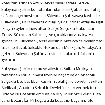
komutanlarından Artuk Bey’in savaş stratejileri ve
Süleyman Şah’ın komutanlarından Emir Çubuk’un, Tutuş
saflarına geçmesi sonucu Süleyman Şah savaşı kaybeder.
Süleyman Şah’ın savaşta öldüğü ya da intihar ettiği ile ilgili
iki ayrı söylenti mevcuttur. Suriye Selçuklu Hükümdarı
Tutuş, Süleyman Şah’ın eşi ve çocuklarını Antakya’ya
gönderir. Süleyman Şah’ın ailesinin Antakya’da oyalanması
üzerine Büyük Selçuklu Hükümdarı Melikşah, Antakya’ya
gelerek Süleyman Şah’ın ailesini esir alarak İsfahan’a
götürür.
Süleyman Şah’ın ölümü ve ailesinin
Sultan Melikşah
tarafından esir alınması üzerine başsız kalan Anadolu
Selçuklu Devleti, Ebu’l Kasım’ın vekilliği ile yönetilir. Sultan
Melikşah, Anadolu Selçuklu Devleti’ne son vermek için
Urfa valisi Bozan’ın emri altına büyük bir ordu verir. Urfa
valisi Bozan, İznik’i kuşatsa da kuşatma başarısız olur.