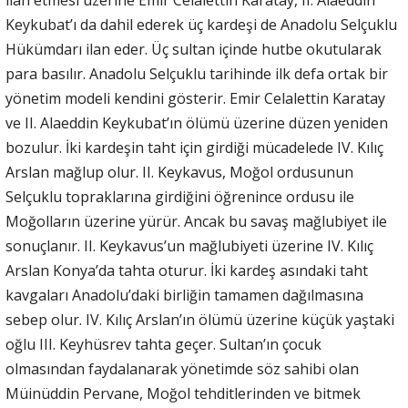
Keykubat’ı da dahil ederek üç kardeşi de Anadolu Selçuklu
Hükümdarı ilan eder. Üç sultan içinde hutbe okutularak
para basılır. Anadolu Selçuklu tarihinde ilk defa ortak bir
yönetim modeli kendini gösterir. Emir Celalettin Karatay
ve II. Alaeddin Keykubat’ın ölümü üzerine düzen yeniden
bozulur. İki kardeşin taht için girdiği mücadelede IV. Kılıç
Arslan mağlup olur. II. Keykavus, Moğol ordusunun
Selçuklu topraklarına girdiğini öğrenince ordusu ile
Moğolların üzerine yürür. Ancak bu savaş mağlubiyet ile
sonuçlanır. II. Keykavus’un mağlubiyeti üzerine IV. Kılıç
Arslan Konya’da tahta oturur. İki kardeş asındaki taht
kavgaları Anadolu’daki birliğin tamamen dağılmasına
sebep olur. IV. Kılıç Arslan’ın ölümü üzerine küçük yaştaki
oğlu III. Keyhüsrev tahta geçer. Sultan’ın çocuk
olmasından faydalanarak yönetimde söz sahibi olan
Müinüddin Pervane, Moğol tehditlerinden ve bitmek