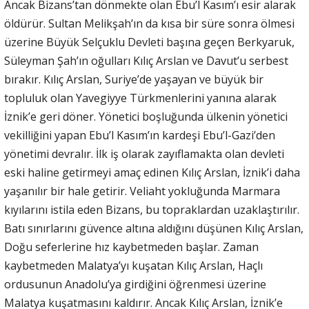
Ancak Bizans’tan dönmekte olan Ebu’l Kasım’ı esir alarak
öldürür. Sultan Melikşah’ın da kısa bir süre sonra ölmesi
üzerine Büyük Selçuklu Devleti başına geçen Berkyaruk,
Süleyman Şah’ın oğulları Kılıç Arslan ve Davut’u serbest
bırakır. Kılıç Arslan, Suriye’de yaşayan ve büyük bir
topluluk olan Yavegiyye Türkmenlerini yanına alarak
İznik’e geri döner. Yönetici boşluğunda ülkenin yönetici
vekilliğini yapan Ebu’l Kasım’ın kardeşi Ebu’l-Gazi’den
yönetimi devralır. İlk iş olarak zayıflamakta olan devleti
eski haline getirmeyi amaç edinen Kılıç Arslan, İznik’i daha
yaşanılır bir hale getirir. Veliaht yokluğunda Marmara
kıyılarını istila eden Bizans, bu topraklardan uzaklaştırılır.
Batı sınırlarını güvence altına aldığını düşünen Kılıç Arslan,
Doğu seferlerine hız kaybetmeden başlar. Zaman
kaybetmeden Malatya’yı kuşatan Kılıç Arslan, Haçlı
ordusunun Anadolu’ya girdiğini öğrenmesi üzerine
Malatya kuşatmasını kaldırır. Ancak Kılıç Arslan, İznik’e