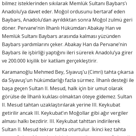
bilmez isteklerinden sıkılarak Memlük Sultanı Baybars’ı
Anadolu’ya davet eder. Moğol ordusunu bertaraf eden
Baybars, Anadolu’dan ayrıldıktan sonra Moğol zulmü geri
döner. Pervane’nin İlhanlı Hükümdarı Abakay Han ve
Memlük Sultanı Baybars arasında kalması yüzünden
Baybars yardımlarını çeker. Abakay Han da Pervane’nin
Baybars ile işbirliği yaptığını ileri sürerek Anadolu’ya girer
ve 200.000 kişilik bir katliam gerçekleştirir.
Karamanoğlu Mehmed Bey, Siyavuş’u (Cimri) tahta çıkarsa
da Siyavuş’un hükümdarlığı fazla sürmez. İlhanlı desteği ile
başa geçen Sultan II. Mesud, halk için bir umut olarak
görülse de İlhanlı kuklası olmaktan öteye gidemez. Sultan
II. Mesud tahtan uzaklaştırılarak yerine III. Keykubat
getirilir ancak III. Keykubat’ın Moğollar gibi ağır vergiler
alması halkı bezdirir. III. Keykubat tahttan indirilerek
Sultan II. Mesud tekrar tahta oturtulur. İkinci kez tahta