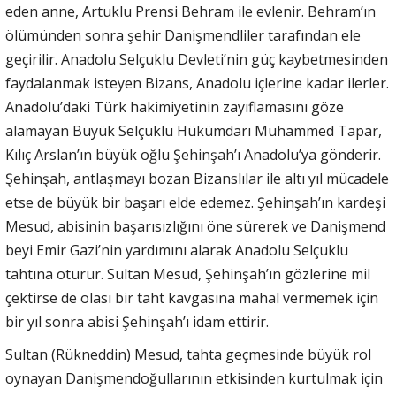
eden anne, Artuklu Prensi Behram ile evlenir. Behram’ın
ölümünden sonra şehir Danişmendliler tarafından ele
geçirilir. Anadolu Selçuklu Devleti’nin güç kaybetmesinden
faydalanmak isteyen Bizans, Anadolu içlerine kadar ilerler.
Anadolu’daki Türk hakimiyetinin zayıflamasını göze
alamayan Büyük Selçuklu Hükümdarı Muhammed Tapar,
Kılıç Arslan’ın büyük oğlu Şehinşah’ı Anadolu’ya gönderir.
Şehinşah, antlaşmayı bozan Bizanslılar ile altı yıl mücadele
etse de büyük bir başarı elde edemez. Şehinşah’ın kardeşi
Mesud, abisinin başarısızlığını öne sürerek ve Danişmend
beyi Emir Gazi’nin yardımını alarak Anadolu Selçuklu
tahtına oturur. Sultan Mesud, Şehinşah’ın gözlerine mil
çektirse de olası bir taht kavgasına mahal vermemek için
bir yıl sonra abisi Şehinşah’ı idam ettirir.
Sultan (Rükneddin) Mesud, tahta geçmesinde büyük rol
oynayan Danişmendoğullarının etkisinden kurtulmak için