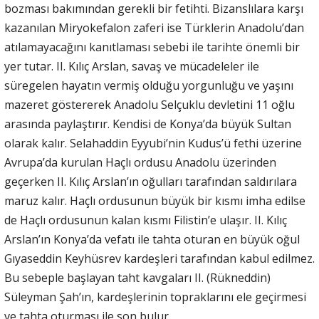
bozması bakımından gerekli bir fetihti. Bizanslılara karşı
kazanılan Miryokefalon zaferi ise Türklerin Anadolu’dan
atılamayacağını kanıtlaması sebebi ile tarihte önemli bir
yer tutar. II. Kılıç Arslan, savaş ve mücadeleler ile
süregelen hayatın vermiş olduğu yorgunluğu ve yaşını
mazeret göstererek Anadolu Selçuklu devletini 11 oğlu
arasında paylaştırır. Kendisi de Konya’da büyük Sultan
olarak kalır. Selahaddin Eyyubi’nin Kudus’ü fethi üzerine
Avrupa’da kurulan Haçlı ordusu Anadolu üzerinden
geçerken II. Kılıç Arslan’ın oğulları tarafından saldırılara
maruz kalır. Haçlı ordusunun büyük bir kısmı imha edilse
de Haçlı ordusunun kalan kısmı Filistin’e ulaşır. II. Kılıç
Arslan’ın Konya’da vefatı ile tahta oturan en büyük oğul
Gıyaseddin Keyhüsrev kardeşleri tarafından kabul edilmez.
Bu sebeple başlayan taht kavgaları II. (Rükneddin)
Süleyman Şah’ın, kardeşlerinin topraklarını ele geçirmesi
ve tahta oturması ile son bulur.