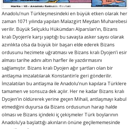
Anadolu’nun Türkleşmesindeki en büyük etken olarak her
zaman 1071 yılında yapılan Malazgirt Meydan Muharebesi
verilir. Büyük Selçuklu Hükümdarı Alparslan’ın, Bizans
kralı Dyojen’e karşı yaptığı bu savaşta asker sayısı olarak
azınlıkta olsa da büyük bir başarı elde ederek Bizans
ordusunu hezimete uğratması ve Bizans kralı Dyojen’i esir
alması tarihe adını altın harfler ile yazdırmasını
sağlamıştır. Bizans kralı Dyojen ağır şartları olan bir
antlaşma imzalatılarak Konstantin’e geri gönderilir.
İmzalatılan bu antlaşma ile Anadolu’nun kapılara Türklere
tamamen ve sonsuza dek açılır. Her ne kadar Bizans kralı
Dyojen’in öldürerek yerine geçen Mihail, antlaşmayı kabul
etmediğini duyursa da Bizans ordusunun harap halde
olması ve Bizans içindeki iç çekişmeler Türk boylarının
Anadolu’ya başlattığı akınların önüne geçilememesinde