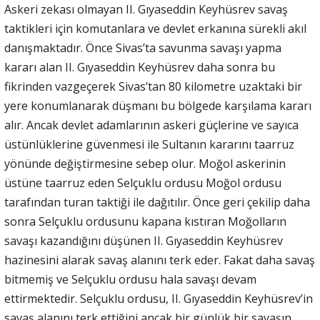
Askeri zekası olmayan II. Gıyaseddin Keyhüsrev savaş
taktikleri için komutanlara ve devlet erkanına sürekli akıl
danışmaktadır. Önce Sivas’ta savunma savaşı yapma
kararı alan II. Gıyaseddin Keyhüsrev daha sonra bu
fikrinden vazgeçerek Sivas’tan 80 kilometre uzaktaki bir
yere konumlanarak düşmanı bu bölgede karşılama kararı
alır. Ancak devlet adamlarının askeri güçlerine ve sayıca
üstünlüklerine güvenmesi ile Sultanın kararını taarruz
yönünde değiştirmesine sebep olur. Moğol askerinin
üstüne taarruz eden Selçuklu ordusu Moğol ordusu
tarafından turan taktiği ile dağıtılır. Önce geri çekilip daha
sonra Selçuklu ordusunu kapana kıstıran Moğolların
savaşı kazandığını düşünen II. Gıyaseddin Keyhüsrev
hazinesini alarak savaş alanını terk eder. Fakat daha savaş
bitmemiş ve Selçuklu ordusu hala savaşı devam
ettirmektedir. Selçuklu ordusu, II. Gıyaseddin Keyhüsrev’in
savaş alanını terk ettiğini ancak bir günlük bir savaşın