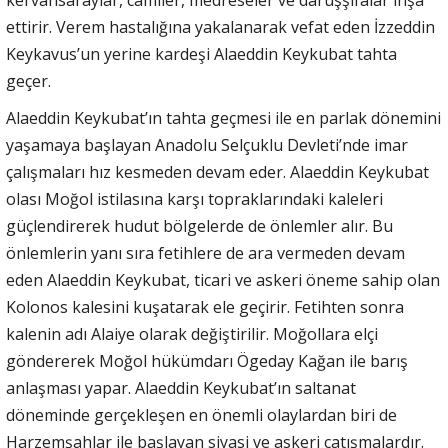
ettirir. Verem hastalığına yakalanarak vefat eden İzzeddin
Keykavus’un yerine kardeşi Alaeddin Keykubat tahta
geçer.
Alaeddin Keykubat’ın tahta geçmesi ile en parlak dönemini
yaşamaya başlayan Anadolu Selçuklu Devleti’nde imar
çalışmaları hız kesmeden devam eder. Alaeddin Keykubat
olası Moğol istilasına karşı topraklarındaki kaleleri
güçlendirerek hudut bölgelerde de önlemler alır. Bu
önlemlerin yanı sıra fetihlere de ara vermeden devam
eden Alaeddin Keykubat, ticari ve askeri öneme sahip olan
Kolonos kalesini kuşatarak ele geçirir. Fetihten sonra
kalenin adı Alaiye olarak değiştirilir. Moğollara elçi
göndererek Moğol hükümdarı Ögeday Kağan ile barış
anlaşması yapar. Alaeddin Keykubat’ın saltanat
döneminde gerçekleşen en önemli olaylardan biri de
Harzemşahlar ile başlayan siyasi ve askeri çatışmalardır.