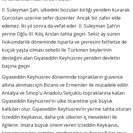
II. Süleyman Şah, ülkedeki bozulan birliği yeniden kurarak
Gürcistan üzerine sefer düzenler. Ancak bir zafer elde
edemez. İki yıl sonra da vefat eder. II. Süleyman Şah’ın
yerine Oğlu III. Kılıç Arslan tahta geçer. Sekiz ay süren
hükümdarlık döneminde Isparta ve çevresini fethetse de
küçük yaşta olması sebebi ile Türkmen beylerinin
desteğini alan Gıyaseddin Keyhüsrev yeniden devletin
başına geçer.
Gıyaseddin Keyhüsrev döneminde toprakların güvence
altına alınması için Bizans ve Ermeniler ile mücadele edilir.
Antalya ve Sinop’u Anadolu Selçuklu topraklarına katan
Gıyaseddin Keyhüsrev’in ülke ticaretine çok büyük
katkıları olur. Gıyaseddin Keyhüsrev’in yerine tahta oturan
İzzeddin Keykavus, daha çok ülkenin iç meseleleri ile
ilgilenir. İmara büyük önem veren İzzeddin Keykavus,
kervansaraylar, camiler, medreseler ve darüşşifalar inşa