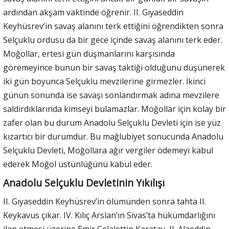
ardından akşam vaktinde öğrenir. II. Gıyaseddin
Keyhüsrev’in savaş alanını terk ettiğini öğrendikten sonra
Selçuklu ordusu da bir gece içinde savaş alanını terk eder.
Moğollar, ertesi gün düşmanlarını karşısında
göremeyince bunun bir savaş taktiği olduğunu düşünerek
iki gün boyunca Selçuklu mevzilerine girmezler. İkinci
günün sonunda ise savaşı sonlandırmak adına mevzilere
saldırdıklarında kimseyi bulamazlar. Moğollar için kolay bir
zafer olan bu durum Anadolu Selçuklu Devleti için ise yüz
kızartıcı bir durumdur. Bu mağlubiyet sonucunda Anadolu
Selçuklu Devleti, Moğollara ağır vergiler ödemeyi kabul
ederek Moğol üstünlüğünü kabul eder.
Anadolu Selçuklu Devletinin Yıkılışı
II. Gıyaseddin Keyhüsrev’in ölümünden sonra tahta II.
Keykavus çıkar. IV. Kılıç Arslan’ın Sivas’ta hükümdarlığını
ilan etmesi üzerine Emir Celalettin Karatay, II. Alaeddin