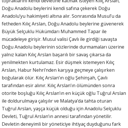
topraklarını kendi devletine katmak isteyen Kılıç Arslan,
Doğu Anadolu beylerini kendi safına çekerek Doğu
Anadolu’yu hakimiyeti altına alır. Sonrasında Musul’u da
fetheden Kılıç Arslan, Doğu Anadolu beylerine güvenerek
Büyük Selçuklu Hükümdarı Muhammed Tapar ile
mücadeleye girişir. Musul valisi Çavlı ile girdiği savaşta
Doğu Anadolu beylerinin sözlerinde durmamaları üzerine
yalnız kalan Kılıç Arslan başarılı bir savaş çıkarsa da
yenilmekten kurtulamaz. Esir düşmek istemeyen Kılıç
Arslan, Habur Nehri’nden karşıya geçmeye çalışırken
boğularak ölür. Kılıç Arslan’ın oğlu Şehinşah, Çavlı
tarafından esir alınır. Kılıç Arslan’ın ölümünden sonra
otorite boşluğu Kılıç Arslan’ın en küçük oğlu Tuğrul Arslan
ile doldurulmaya çalışılır ve Malatya’da tahta oturan
Tuğrul Arslan, yaşça küçük olduğu için Anadolu Selçuklu
Devleti, Tuğrul Arslan’ın annesi tarafından yönetilir.
Devletin deneyimli bir yöneticiye ihtiyaç duyduğunu fark