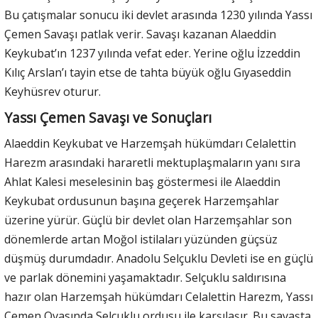
Bu çatışmalar sonucu iki devlet arasında 1230 yılında Yassı
Çemen Savaşı patlak verir. Savaşı kazanan Alaeddin
Keykubat’ın 1237 yılında vefat eder. Yerine oğlu İzzeddin
Kılıç Arslan’ı tayin etse de tahta büyük oğlu Gıyaseddin
Keyhüsrev oturur.
Yassı Çemen Savaşı ve Sonuçları
Alaeddin Keykubat ve Harzemşah hükümdarı Celalettin
Harezm arasındaki hararetli mektuplaşmaların yanı sıra
Ahlat Kalesi meselesinin baş göstermesi ile Alaeddin
Keykubat ordusunun başına geçerek Harzemşahlar
üzerine yürür. Güçlü bir devlet olan Harzemşahlar son
dönemlerde artan Moğol istilaları yüzünden güçsüz
düşmüş durumdadır. Anadolu Selçuklu Devleti ise en güçlü
ve parlak dönemini yaşamaktadır. Selçuklu saldırısına
hazır olan Harzemşah hükümdarı Celalettin Harezm, Yassı
Çemen Ovasında Selçuklu ordusu ile karşılaşır. Bu savaşta