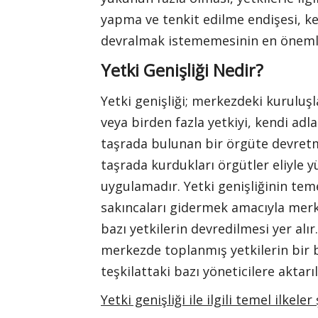
yapma ve tenkit edilme endişesi, k
devralmak istememesinin en önemli
Yetki Genişliği Nedir?
Yetki genişliği; merkezdeki kuruluşla
veya birden fazla yetkiyi, kendi ad
taşrada bulunan bir örgüte devretme
taşrada kurdukları örgütler eliyle y
uygulamadır. Yetki genişliğinin t
sakıncaları gidermek amacıyla merk
bazı yetkilerin devredilmesi yer alır
merkezde toplanmış yetkilerin bir
teşkilattaki bazı yöneticilere aktar
Yetki genişliği ile ilgili temel ilkeler