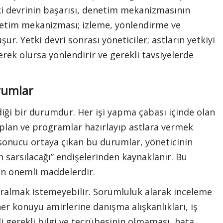
i devrinin başarısı, denetim mekanizmasının
enetim mekanizması; izleme, yönlendirme ve
r. Yetki devri sonrası yöneticiler; astların yetkiyi
gerek olursa yönlendirir ve gerekli tavsiyelerde
rumlar
ndiği bir durumdur. Her işi yapma çabası içinde olan
in plan ve programlar hazırlayıp astlara vermek
sonucu ortaya çıkan bu durumlar, yöneticinin
n sarsılacağı” endişelerinden kaynaklanır. Bu
 en önemli maddelerdir.
vralmak istemeyebilir. Sorumluluk alarak inceleme
r konuyu amirlerine danışma alışkanlıkları, iş
ili gerekli bilgi ve tecrübesinin olmaması, hata