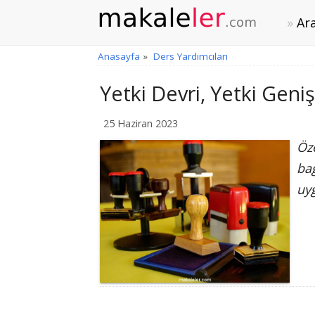
Ara
Anasayfa
»
Ders Yardımcıları
Yetki Devri, Yetki Geni
25 Haziran 2023
Öze
bağ
uyg