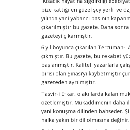
Kısacık hayatına sığdırdığı edebiya
bize kattığı en güzel şey yerli ve öz
yılında yani yabancı basının kapanma
çıkarılmıştır bu gazete. Daha sonra 
gazeteyi çıkarmıştır.
6 yıl boyunca çıkarılan Tercüman-ı A
çıkmıştır. Bu gazete, bu rekabet y
başlanmıştır. Kaliteli yazarlarla ç
birisi olan Şinasi’yi kaybetmiştir 
gazeteden ayrılmıştır.
Tasvir-i Efkar, o akıllarda kalan mu
özetlemiştir. Mukaddimenin daha ilk
yani konuşma dilinden bahseder. Şin
halka yakın bir dil olmasına değinir