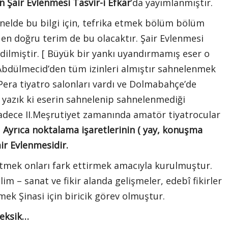
an Şair Evlenmesi Tasvir-i Efkar
’da yayımlanmıştır.
genelde bu bilgi için, tefrika etmek bölüm bölüm
en doğru terim de bu olacaktır. Şair Evlenmesi
dilmiştir. [ Büyük bir yankı uyandırmamış eser o
Abdülmecid’den tüm izinleri almıştır sahnelenmek
era tiyatro salonları vardı ve Dolmabahçe’de
yazık ki eserin sahnelenip sahnelenmediği
sadece II.Meşrutiyet zamanında amatör tiyatrocular
]
Ayrıca noktalama işaretlerinin ( yay, konuşma
Şair Evlenmesidir.
ğitmek onları fark ettirmek amacıyla kurulmuştur.
lim – sanat ve fikir alanda gelişmeler, edebî fikirler
mek Şinasi için biricik görev olmuştur.
 eksik…