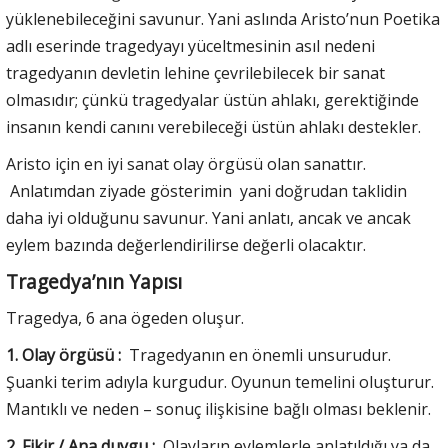
yüklenebileceğini savunur. Yani aslında Aristo’nun Poetika
adlı eserinde tragedyayı yüceltmesinin asıl nedeni
tragedyanın devletin lehine çevrilebilecek bir sanat
olmasıdır; çünkü tragedyalar üstün ahlakı, gerektiğinde
insanın kendi canını verebileceği üstün ahlakı destekler.
Aristo için en iyi sanat olay örgüsü olan sanattır.
Anlatımdan ziyade gösterimin yani doğrudan taklidin
daha iyi olduğunu savunur. Yani anlatı, ancak ve ancak
eylem bazında değerlendirilirse değerli olacaktır.
Tragedya’nın Yapısı
Tragedya, 6 ana ögeden oluşur.
1. Olay örgüsü :
Tragedyanın en önemli unsurudur.
Şuanki terim adıyla kurgudur. Oyunun temelini oluşturur.
Mantıklı ve neden – sonuç ilişkisine bağlı olması beklenir.
2. Fikir / Ana duygu :
Olayların eylemlerle anlatıldığı ya da