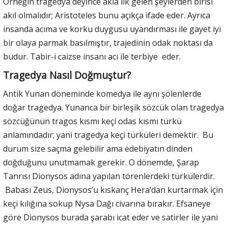
Örneğin tragedya deyince akla ilk gelen şeylerden birisi
akıl olmalıdır; Aristoteles bunu açıkça ifade eder. Ayrıca
insanda acıma ve korku duygusu uyandırması ile gayet iyi
bir olaya parmak basılmıştır, trajedinin odak noktası da
budur. Tabir-i caizse insanı acı ile terbiye eder.
Tragedya Nasıl Doğmuştur?
Antik Yunan döneminde komedya ile aynı şölenlerde
doğar tragedya. Yunanca bir birleşik sözcük olan tragedya
sözcüğünün tragos kısmı keçi odas kısmı türkü
anlamındadır; yani tragedya keçi türküleri demektir. Bu
durum size saçma gelebilir ama edebiyatın dinden
doğduğunu unutmamak gerekir. O dönemde, Şarap
Tanrısı Dionysos adına yapılan törenlerdeki türkülerdir.
Babası Zeus, Dionysos’u kıskanç Hera’dan kurtarmak için
keçi kılığına sokup Nysa Dağı civarına bırakır. Efsaneye
göre Dionysos burada şarabı icat eder ve satirler ile yani