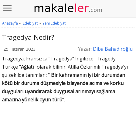
Anasayfa
»
Edebiyat
»
Yeni Edebiyat
Tragedya Nedir?
Yazar:
Diba Bahadıroğlu
25 Haziran 2023
Tragedya, Fransızca "Tragédya" İngilizce "Tragedy"
Türkçe "
Ağlatı
" olarak bilinir. Atilla Özkırımlı Tragedya’yı
şu şekilde tanımlar : “
Bir kahramanın iyi bir durumdan
kötü bir duruma düşmesiyle izleyende acıma ve korku
duyguları uyandırarak duygusal arınmayı sağlama
amacına yönelik oyun türü
”.