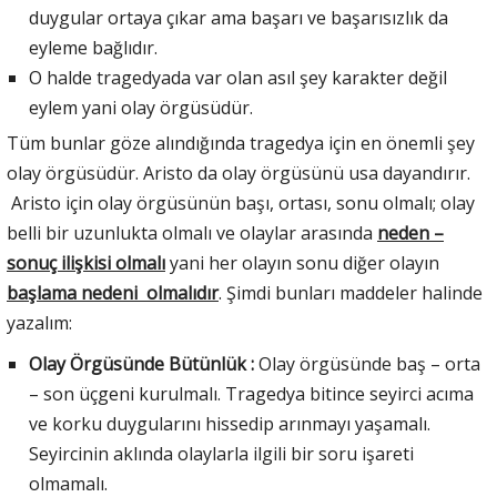
duygular ortaya çıkar ama başarı ve başarısızlık da
eyleme bağlıdır.
O halde tragedyada var olan asıl şey karakter değil
eylem yani olay örgüsüdür.
Tüm bunlar göze alındığında tragedya için en önemli şey
olay örgüsüdür. Aristo da olay örgüsünü usa dayandırır.
Aristo için olay örgüsünün başı, ortası, sonu olmalı; olay
belli bir uzunlukta olmalı ve olaylar arasında
neden –
sonuç ilişkisi olmalı
yani her olayın sonu diğer olayın
başlama nedeni olmalıdır
. Şimdi bunları maddeler halinde
yazalım:
Olay Örgüsünde Bütünlük :
Olay örgüsünde baş – orta
– son üçgeni kurulmalı. Tragedya bitince seyirci acıma
ve korku duygularını hissedip arınmayı yaşamalı.
Seyircinin aklında olaylarla ilgili bir soru işareti
olmamalı.