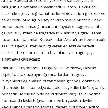
Aristo, Poetika adlı eserini yazarken sanatın yararlı
olduğunu ispatlamak amacındadır. Platon, Devlet adlı
eserinde üçe ayırdığı sanat türlerini devlet için gereksiz ve
zarar verici bulduğunu söyledikten sonra Aristo bir nevi
bunun böyle olmadığını sanatın faydalı olduğunu ispata
çalışır. Bu yüzden de tragedya için ayrıntıya girer, sanatı
uzun uzun tanımlar. Bu bakımdan Aristo’nun Poetika adlı
eseri tragedya üzerine bilgi veren en eski ve detaylı
eserdir; biz de bu eserden faydalanarak tragedyayı
anlatmaya çalışacağız.
Platon “Dithyrambos, Tragedya ve Komedya, Destan
(Epik)” olarak üçe ayırdığı sanatlardan tragedya
izleyenlerin ağlamasını “utanmadan göz yaşı dökmekle”
itham ederken, komedya da gülen seyircileri de “soytarı”ya
benzetir. Her ikisinin de halkı devlete karşı zarar verme
konusunda kışkırttığına inanır ve bu yüzden devlet
kavramından sanatın atılması gerektiğini söyler. Aristo,