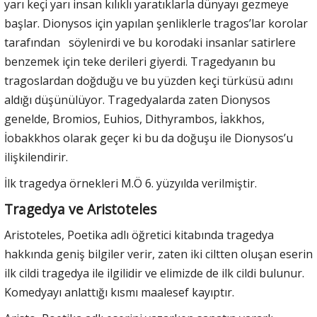
yarı keçi yarı insan kılıklı yaratıklarla dünyayı gezmeye
başlar. Dionysos için yapılan şenliklerle tragos’lar korolar
tarafından söylenirdi ve bu korodaki insanlar satirlere
benzemek için teke derileri giyerdi. Tragedyanın bu
tragoslardan doğduğu ve bu yüzden keçi türküsü adını
aldığı düşünülüyor. Tragedyalarda zaten Dionysos
genelde, Bromios, Euhios, Dithyrambos, İakkhos,
İobakkhos olarak geçer ki bu da doğuşu ile Dionysos’u
ilişkilendirir.
İlk tragedya örnekleri M.Ö 6. yüzyılda verilmiştir.
Tragedya ve Aristoteles
Aristoteles, Poetika adlı öğretici kitabında tragedya
hakkında geniş bilgiler verir, zaten iki ciltten oluşan eserin
ilk cildi tragedya ile ilgilidir ve elimizde de ilk cildi bulunur.
Komedyayı anlattığı kısmı maalesef kayıptır.