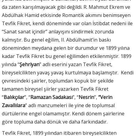
da zaten karışılmayacak gibi değildi. R. Mahmut Ekrem ve
Abdülhak Hamid etkisinde Romantik akımını benimseyen
Tevfik Fikret, kendi döneminde var olan İstibdat nedeni ile
“Sanat sanat içindir” anlayışını sindirmek zorunda
kalmıştır. Bu genel eğilim, II. Abdülhamit’in baskı
döneminden meydana gelen bir durumdur ve 1899 yılına
kadar Tevfik Fikret bu genel eğilimden etkilenmiştir. 1899
yılında “
Şehriyan
” adlı eserini yazan Tevfik Fikret,
bireyselcilikten yavaş yavaş kurtulmaya başlamıştır. Kendi
çevresindeki şairler, toplumdan kopuk bir şekilde
tamamen bireysel şiirler yazarken Tevfik Fikret
“
Balıkçılar
”, “
Ramazan Sadakası
”, “
Nesrin
”,
“Verin
Zavallılara
” adlı manzumeleri ile yine de toplumsal
dürtülerine engel olamamıştır. Kendi dönem şairlerine
göre topluma daha dönük ve daha farkındadır.
Tevfik Fikret, 1899 yılından itibaren bireyselcilikten