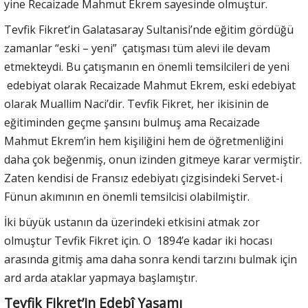
yine Recaizade Mahmut Ekrem sayesinde olmuştur.
Tevfik Fikret’in Galatasaray Sultanisi’nde eğitim gördüğü
zamanlar “eski – yeni” çatışması tüm alevi ile devam
etmekteydi. Bu çatışmanın en önemli temsilcileri de yeni
edebiyat olarak Recaizade Mahmut Ekrem, eski edebiyat
olarak Muallim Naci’dir. Tevfik Fikret, her ikisinin de
eğitiminden geçme şansını bulmuş ama Recaizade
Mahmut Ekrem’in hem kişiliğini hem de öğretmenliğini
daha çok beğenmiş, onun izinden gitmeye karar vermiştir.
Zaten kendisi de Fransız edebiyatı çizgisindeki Servet-i
Fünun akımının en önemli temsilcisi olabilmiştir.
İki büyük ustanın da üzerindeki etkisini atmak zor
olmuştur Tevfik Fikret için. O 1894’e kadar iki hocası
arasında gitmiş ama daha sonra kendi tarzını bulmak için
ard arda ataklar yapmaya başlamıştır.
Tevfik Fikret’in Edebî Yaşamı