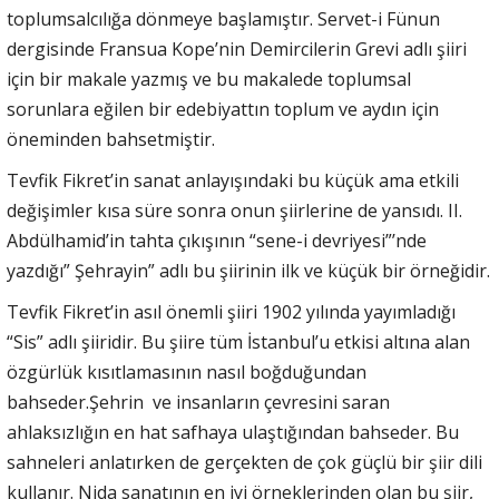
toplumsalcılığa dönmeye başlamıştır. Servet-i Fünun
dergisinde Fransua Kope’nin Demircilerin Grevi adlı şiiri
için bir makale yazmış ve bu makalede toplumsal
sorunlara eğilen bir edebiyattın toplum ve aydın için
öneminden bahsetmiştir.
Tevfik Fikret’in sanat anlayışındaki bu küçük ama etkili
değişimler kısa süre sonra onun şiirlerine de yansıdı. II.
Abdülhamid’in tahta çıkışının “sene-i devriyesi”’nde
yazdığı” Şehrayin” adlı bu şiirinin ilk ve küçük bir örneğidir.
Tevfik Fikret’in asıl önemli şiiri 1902 yılında yayımladığı
“Sis” adlı şiiridir. Bu şiire tüm İstanbul’u etkisi altına alan
özgürlük kısıtlamasının nasıl boğduğundan
bahseder.Şehrin ve insanların çevresini saran
ahlaksızlığın en hat safhaya ulaştığından bahseder. Bu
sahneleri anlatırken de gerçekten de çok güçlü bir şiir dili
kullanır. Nida sanatının en iyi örneklerinden olan bu şiir,