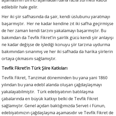
aşamasının birinci aşamadan daha fazla sürmesi kabul
edilebilir hale gelir.
Her iki şiir safhasında da şair, kendi üslubunu yaratmayı
başarmıştır. Her ne kadar kendine zıt iki safha geçirmişse
de her zaman kendi tarzını yakalamayı başarmıştır. Bu
bakımdan da Tevfik Fikret’in şairlik gücü kendi şiir anlayışı
ne kadar değişse de işlediği konuyu şiir tarzına uydurma
bakımından sınanmış ve her iki safhada da harika şiirlerin
ortaya çıkmasını sağlamıştır.
Tevfik Fikret’in Türk Şiire Katkıları
Tevfik Fikret, Tanzimat döneminden bu yana yani 1860
yılından bu yana edebî alanda oluşan çağdaşlaşmayı
yakalayabilmiştir. Türk edebiyatının batılılaşma
çabalarında en büyük katkıyı belki de Tevfik Fikret
sağlamıştır. Genel açıdan baktığımızda Servet-i Fünun,
edebiyatımızın çağdaşlaşma aşamasıdır ve Tevfik Fikret de