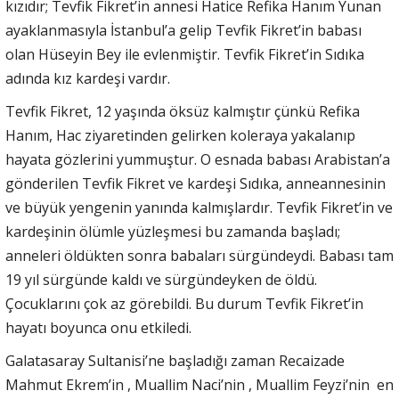
kızıdır; Tevfik Fikret’in annesi Hatice Refika Hanım Yunan
ayaklanmasıyla İstanbul’a gelip Tevfik Fikret’in babası
olan Hüseyin Bey ile evlenmiştir. Tevfik Fikret’in Sıdıka
adında kız kardeşi vardır.
Tevfik Fikret, 12 yaşında öksüz kalmıştır çünkü Refika
Hanım, Hac ziyaretinden gelirken koleraya yakalanıp
hayata gözlerini yummuştur. O esnada babası Arabistan’a
gönderilen Tevfik Fikret ve kardeşi Sıdıka, anneannesinin
ve büyük yengenin yanında kalmışlardır. Tevfik Fikret’in ve
kardeşinin ölümle yüzleşmesi bu zamanda başladı;
anneleri öldükten sonra babaları sürgündeydi. Babası tam
19 yıl sürgünde kaldı ve sürgündeyken de öldü.
Çocuklarını çok az görebildi. Bu durum Tevfik Fikret’in
hayatı boyunca onu etkiledi.
Galatasaray Sultanisi’ne başladığı zaman Recaizade
Mahmut Ekrem’in , Muallim Naci’nin , Muallim Feyzi’nin en