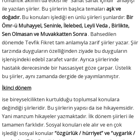
romantik akımın da etkisi ile “Sanat sanat içindir” anlayışı
ile yazılan şiirler. Bu şiirlerin başlıca temaları
aşk ve
doğadır.
Bu konuları işlediği en ünlü şiirleri şunlardır:
Bir
Ömr-ü Muhayyel, Seninle, İlelebed, Leyli Veda , Birlikte,
Sen Olmasan ve Muvakkatten Sonra
. Bahsedilen
dönemde Tevfik Fikret tam anlamıyla zarif şiirler yazar. Şiir
tarzında duyguların özelliğinden ziyade bu duyguların
işlenişindeki edebî zarafet vardır. Ayrıca şiirlerinde
hastalık derecesinde bir hassasiyet göze çarpar. Üstelik
bu şiirler, aynı zamanda dergide de yayımlanmıştır.
İkinci dönem
ise bireyselcilikten kurtulduğu toplumsal konulara
değindiği şiirleridir. Bu şiirlerin yapısı da ise hikayemsidir.
Yani manzum hikayeler yazmaktadır. İlk dönem şiirleri ile
tamamen farklıdır. Sosyal konuları ele alır ve en çok
işlediği sosyal konular
“özgürlük / hürriyet” ve “uygarlık /