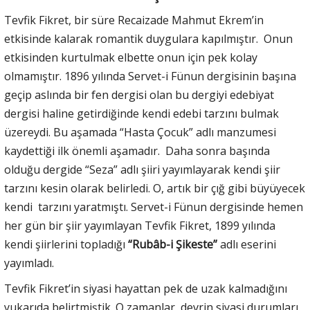
Tevfik Fikret, bir süre Recaizade Mahmut Ekrem’in
etkisinde kalarak romantik duygulara kapılmıştır. Onun
etkisinden kurtulmak elbette onun için pek kolay
olmamıştır. 1896 yılında Servet-i Fünun dergisinin başına
geçip aslında bir fen dergisi olan bu dergiyi edebiyat
dergisi haline getirdiğinde kendi edebi tarzını bulmak
üzereydi. Bu aşamada “Hasta Çocuk” adlı manzumesi
kaydettiği ilk önemli aşamadır. Daha sonra başında
olduğu dergide “Seza” adlı şiiri yayımlayarak kendi şiir
tarzını kesin olarak belirledi. O, artık bir çığ gibi büyüyecek
kendi tarzını yaratmıştı. Servet-i Fünun dergisinde hemen
her gün bir şiir yayımlayan Tevfik Fikret, 1899 yılında
kendi şiirlerini topladığı
“Rubâb-i Şikeste”
adlı eserini
yayımladı.
Tevfik Fikret’in siyasi hayattan pek de uzak kalmadığını
yukarıda belirtmiştik. O zamanlar, devrin siyasi durumları