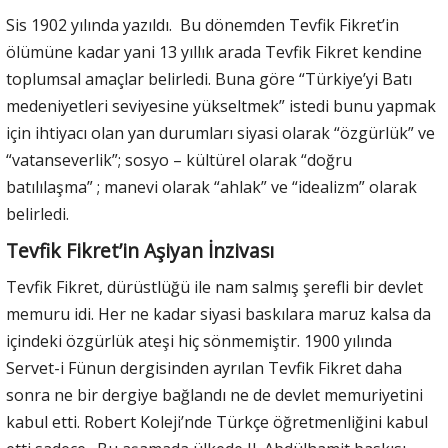
Sis 1902 yılında yazıldı. Bu dönemden Tevfik Fikret’in
ölümüne kadar yani 13 yıllık arada Tevfik Fikret kendine
toplumsal amaçlar belirledi. Buna göre “Türkiye’yi Batı
medeniyetleri seviyesine yükseltmek” istedi bunu yapmak
için ihtiyacı olan yan durumları siyasi olarak “özgürlük” ve
“vatanseverlik”; sosyo – kültürel olarak “doğru
batılılaşma” ; manevi olarak “ahlak” ve “idealizm” olarak
belirledi.
Tevfik Fikret’in Aşiyan İnzivası
Tevfik Fikret, dürüstlüğü ile nam salmış şerefli bir devlet
memuru idi. Her ne kadar siyasi baskılara maruz kalsa da
içindeki özgürlük ateşi hiç sönmemiştir. 1900 yılında
Servet-i Fünun dergisinden ayrılan Tevfik Fikret daha
sonra ne bir dergiye bağlandı ne de devlet memuriyetini
kabul etti. Robert Koleji’nde Türkçe öğretmenliğini kabul