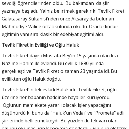
sevdiği öğrencilerinden oldu. Bu bakımdan da şiir
yazmaya başladı. Yalnız belirtmek gerekir ki Tevfik Fikret,
Galatasaray Sultanisi’nden önce Aksaray’da bulunan
Mahmudiye Valide ortaokulunda okudu. Orada dinî bir
eğitimin yanı sıra klasik bir edebiyat eğitimi aldı.
Tevfik Fikret’in Evliliği ve Oğlu Haluk
Tevfik Fikret,dayısı Mustafa Bey’in 15 yaşında olan kızı
Nazime Hanım ile evlendi. Bu evlilik 1890 yılında
gerçekleşti ve Tevfik Fikret o zaman 23 yaşında idi. Bu
evlilikten oğlu Haluk doğdu.
Tevfik Fikret’in tek evladı Haluk idi. Tevfik Fikret, oğlu
üzerine her babanın haddinde hayaller kuruyordu.
Oğlunun memlekete yararlı olacak işler yapacağını
düşünürdü ki bunu da “Haluk’un Vedaı” ve “Promete” adlı
şiirlerinde belli etmekteydi. Bu yüzden de tek varı olan
oğlunu okuması için İskoçya’ya gönderdi. Oğlunun elektrik