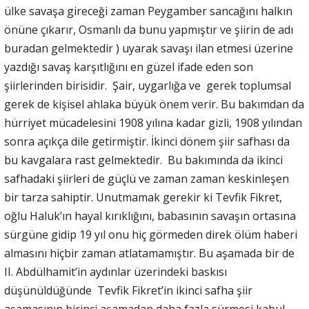
ülke savaşa gireceği zaman Peygamber sancağını halkın
önüne çıkarır, Osmanlı da bunu yapmıştır ve şiirin de adı
buradan gelmektedir ) uyarak savaşı ilan etmesi üzerine
yazdığı savaş karşıtlığını en güzel ifade eden son
şiirlerinden birisidir. Şair, uygarlığa ve gerek toplumsal
gerek de kişisel ahlaka büyük önem verir. Bu bakımdan da
hürriyet mücadelesini 1908 yılına kadar gizli, 1908 yılından
sonra açıkça dile getirmiştir. İkinci dönem şiir safhası da
bu kavgalara rast gelmektedir. Bu bakımında da ikinci
safhadaki şiirleri de güçlü ve zaman zaman keskinleşen
bir tarza sahiptir. Unutmamak gerekir ki Tevfik Fikret,
oğlu Haluk’ın hayal kırıklığını, babasının savaşın ortasına
sürgüne gidip 19 yıl onu hiç görmeden direk ölüm haberi
almasını hiçbir zaman atlatamamıştır. Bu aşamada bir de
II. Abdülhamit’in aydınlar üzerindeki baskısı
düşünüldüğünde Tevfik Fikret’in ikinci safha şiir