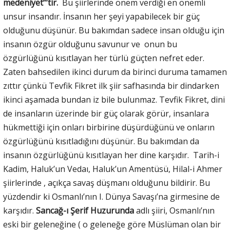
medeniyet”’tir.
Bu şiirlerinde önem verdiği en önemli
unsur insandır. İnsanın her şeyi yapabilecek bir güç
olduğunu düşünür. Bu bakımdan sadece insan olduğu için
insanın özgür olduğunu savunur ve onun bu
özgürlüğünü kısıtlayan her türlü güçten nefret eder.
Zaten bahsedilen ikinci durum da birinci duruma tamamen
zıttır çünkü Tevfik Fikret ilk şiir safhasında bir dindarken
ikinci aşamada bundan iz bile bulunmaz. Tevfik Fikret, dini
de insanların üzerinde bir güç olarak görür, insanlara
hükmettiği için onları birbirine düşürdüğünü ve onların
özgürlüğünü kısıtladığını düşünür. Bu bakımdan da
insanın özgürlüğünü kısıtlayan her dine karşıdır. Tarih-i
Kadim, Haluk’un Vedaı, Haluk’un Amentüsü, Hilal-i Ahmer
şiirlerinde , açıkça savaş düşmanı olduğunu bildirir. Bu
yüzdendir ki Osmanlı’nın I. Dünya Savaşı’na girmesine de
karşıdır.
Sancağ-ı Şerif Huzurunda
adlı şiiri, Osmanlı’nın
eski bir geleneğine ( o geleneğe göre Müslüman olan bir