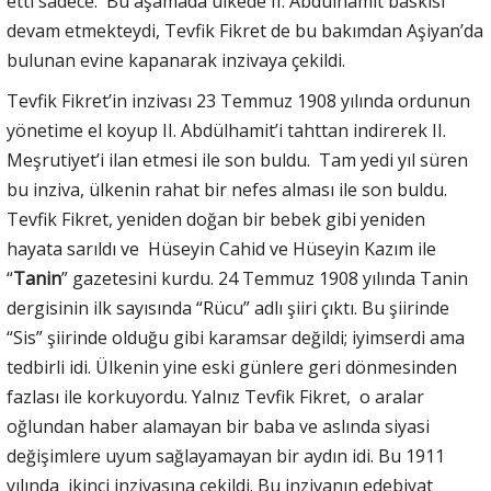
etti sadece. Bu aşamada ülkede II. Abdülhamit baskısı
devam etmekteydi, Tevfik Fikret de bu bakımdan Aşiyan’da
bulunan evine kapanarak inzivaya çekildi.
Tevfik Fikret’in inzivası 23 Temmuz 1908 yılında ordunun
yönetime el koyup II. Abdülhamit’i tahttan indirerek II.
Meşrutiyet’i ilan etmesi ile son buldu. Tam yedi yıl süren
bu inziva, ülkenin rahat bir nefes alması ile son buldu.
Tevfik Fikret, yeniden doğan bir bebek gibi yeniden
hayata sarıldı ve Hüseyin Cahid ve Hüseyin Kazım ile
“
Tanin
” gazetesini kurdu. 24 Temmuz 1908 yılında Tanin
dergisinin ilk sayısında “Rücu” adlı şiiri çıktı. Bu şiirinde
“Sis” şiirinde olduğu gibi karamsar değildi; iyimserdi ama
tedbirli idi. Ülkenin yine eski günlere geri dönmesinden
fazlası ile korkuyordu. Yalnız Tevfik Fikret, o aralar
oğlundan haber alamayan bir baba ve aslında siyasi
değişimlere uyum sağlayamayan bir aydın idi. Bu 1911
yılında ikinci inzivasına çekildi. Bu inzivanın edebiyat