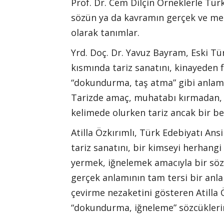
Prof. Dr. Cem Dilçin Örneklerle Türk 
sözün ya da kavramın gerçek ve me
olarak tanımlar.
Yrd. Doç. Dr. Yavuz Bayram, Eski Tü
kısmında tariz sanatını, kinayeden 
“dokundurma, taş atma” gibi anlaml
Tarizde amaç, muhatabı kırmadan, 
kelimede olurken tariz ancak bir bey
Atilla Özkırımlı, Türk Edebiyatı Ansi
tariz sanatını, bir kimseyi herhangi
yermek, iğnelemek amacıyla bir söz
gerçek anlamının tam tersi bir anl
çevirme nezaketini gösteren Atilla Ö
“dokundurma, iğneleme” sözcüklerini