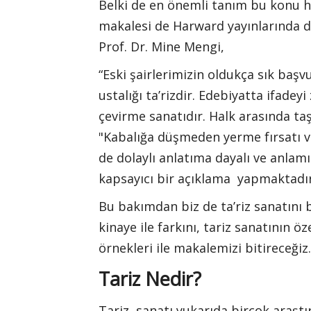
Belki de en önemli tanım bu konu h
makalesi de Harward yayınlarında da
Prof. Dr. Mine Mengi,
“Eski şairlerimizin oldukça sık baş
ustalığı ta’rizdir. Edebiyatta ifade
çevirme sanatıdır. Halk arasında taş
"Kabalığa düşmeden yerme fırsatı ve
de dolaylı anlatıma dayalı ve anlamın
kapsayıcı bir açıklama yapmaktadı
Bu bakımdan biz de ta’riz sanatını 
kinaye ile farkını, tariz sanatının ö
örnekleri ile makalemizi bitireceğiz.
Tariz Nedir?
Tariz sanatı yukarıda birçok araştı