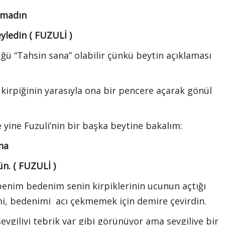
ymadın
yledin ( FUZULİ )
ğü “Tahsin sana” olabilir çünkü beytin açıklaması
ir kirpiğinin yarasıyla ona bir pencere açarak gönül
ine Fuzuli’nin bir başka beytine bakalım:
na
n. ( FUZULİ )
ki benim bedenim senin kirpiklerinin ucunun açtığı
nimi, bedenimi acı çekmemek için demire çevirdin.
sevgiliyi tebrik var gibi görünüyor ama sevgiliye bir