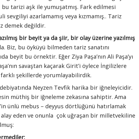
 bu tarizi aşk ile yumuşatmış. Fark edilmesi
i sevgiliyi azarlamamış veya kızmamış.. Tariz
söz demek değildir.
zılmış bir beyit ya da şiir, bir olay üzerine yazılmış
a. Biz, bu öyküyü bilmeden tariz sanatını
da beyit bu örnektir. Eğer Ziya Paşa’nın Ali Paşa’yı
şa’nın savaştan kaçarak Girit’i öylece İngilizlere
farklı şekillerde yorumlayabilirdik.
iyatında Neyzen Tevfik harika bir iğneleyicidir.
sin müthiş bir iğneleme zekasına sahiptir. Ama
k’in ünlü mebus – deyyus dörtlüğünü hatırlamak
alay eden ve onunla çok uğraşan bir milletvekiline
olmuş:
rmediler;