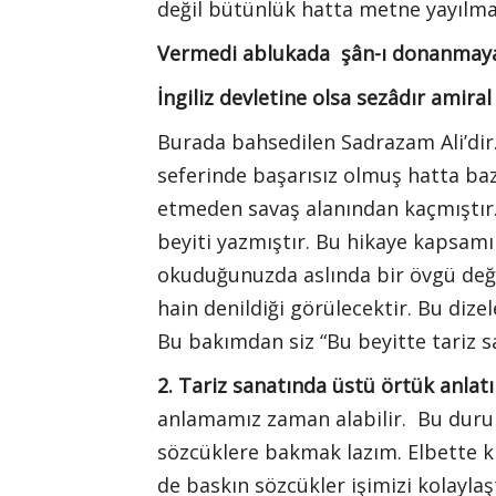
değil bütünlük hatta metne yayılma
Vermedi ablukada şân-ı donanmaya
İngiliz devletine olsa sezâdır amiral 
Burada bahsedilen Sadrazam Ali’dir
seferinde başarısız olmuş hatta baz
etmeden savaş alanından kaçmıştır.
beyiti yazmıştır. Bu hikaye kapsam
okuduğunuzda aslında bir övgü değil 
hain denildiği görülecektir. Bu dize
Bu bakımdan siz “Bu beyitte tariz san
2. Tariz sanatında üstü örtük anlatı
anlamamız zaman alabilir. Bu durumd
sözcüklere bakmak lazım. Elbette k
de baskın sözcükler işimizi kolaylaş