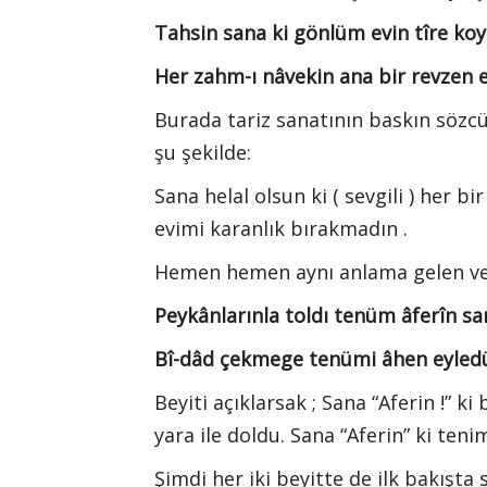
Tahsin sana ki gönlüm evin tîre ko
Her zahm-ı nâvekin ana bir revzen e
Burada tariz sanatının baskın sözcü
şu şekilde:
Sana helal olsun ki ( sevgili ) her b
evimi karanlık bırakmadın .
Hemen hemen aynı anlama gelen ve y
Peykânlarınla toldı tenüm âferîn sa
Bî-dâd çekmege tenümi âhen eyledü
Beyiti açıklarsak ; Sana “Aferin !” 
yara ile doldu. Sana “Aferin” ki te
Şimdi her iki beyitte de ilk bakışta 