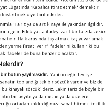
yat Lügatında “Kapalıca itiraz etmek" demektir.
ı kast etmek diye tarif ederler.
nımla “Ta’riz ya da arz kinaye ile yakından ilgilidir.
a gelir. Edebiyatta ifadeyi zarif bir tarzda zekice
atıdır. Halk arasında taş atmak, taş yuvarlamak
den yerme fırsatı verir” ifadelerini kullanır ki bu
cak ifadeler de buna benzer olacaktır.
Nelerdir?
i bir bütün yayılmasıdır.
Yani örneğin tevriye
sanatın toplandığı tek bir sözcük vardır ve biz de
e bu kinayeli sözcük” deriz. Lakin tariz de böyle bir
atın bir beyite ya da metne ya da dizelere
özcüğü ortadan kaldırdığımıza sanat bitmez, tekillik