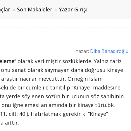
çlar
Son Makaleler
Yazar Girişi
Yazar:
Diba Bahadıroğlu
neleme
” olarak verilmiştir sözlüklerde. Yalnız tariz
kü onu sanat olarak saymayan daha doğrusu kinaye
e araştırmacılar mevcuttur. Örneğin İslam
şekilde bir cümle ile tanıtılıp “Kinaye” maddesine
 onu iğnelemesi anlamında bir kinaye türü.bk.
11, cilt: 40 ). Hatırlatmak gerekir ki “Kinaye”
 aittir.