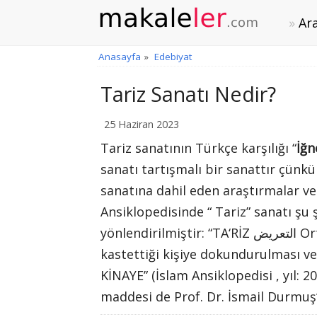
Ara
Anasayfa
»
Edebiyat
Tariz Sanatı Nedir?
25 Haziran 2023
Tariz sanatının Türkçe karşılığı “
İğ
sanatı tartışmalı bir sanattır çün
sanatına dahil eden araştırmalar v
Ansiklopedisinde “ Tariz” sanatı şu 
yönlendirilmiştir: “TA‘RİZ التعريض Orta yerde söylenen sözün bir ucunun söz sahibinin
kastettiği kişiye dokundurulması ve
KİNAYE” (İslam Ansiklopedisi , yıl: 20
maddesi de Prof. Dr. İsmail Durmuş’a