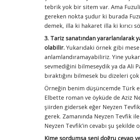
tebrik yok bir sitem var. Ama Fuzuli
gereken nokta şudur ki burada Fuzul
demek, illa ki hakaret illa ki kırıcı 
3. Tariz sanatından yararlanılarak ya
olabilir.
Yukarıdaki örnek gibi mesel
anlamlandıramayabiliriz. Yine yukarı
sevmediğini bilmeseydik ya da Ali Pa
bıraktığını bilmesek bu dizeleri çok 
Örneğin benim düşüncemde Türk edeb
Elbette roman ve öyküde de Aziz Ne
şiirden gidersek eğer Neyzen Tevfi
gerek. Zamanında Neyzen Tevfik ile 
Neyzen Tevfik’in cevabı şu şekilde 
Kime sordumsa seni doğru cevap ve