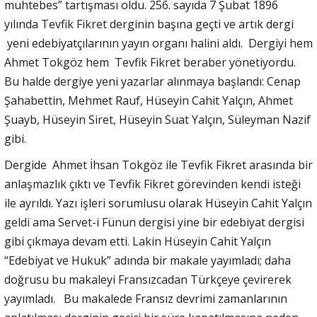
muhtebes” tartışması oldu. 256. sayıda 7 Şubat 1896
yılında Tevfik Fikret derginin başına geçti ve artık dergi
yeni edebiyatçılarının yayın organı halini aldı. Dergiyi hem
Ahmet Tokgöz hem Tevfik Fikret beraber yönetiyordu.
Bu halde dergiye yeni yazarlar alınmaya başlandı: Cenap
Şahabettin, Mehmet Rauf, Hüseyin Cahit Yalçın, Ahmet
Şuayb, Hüseyin Siret, Hüseyin Suat Yalçın, Süleyman Nazif
gibi.
Dergide Ahmet İhsan Tokgöz ile Tevfik Fikret arasında bir
anlaşmazlık çıktı ve Tevfik Fikret görevinden kendi isteği
ile ayrıldı. Yazı işleri sorumlusu olarak Hüseyin Cahit Yalçın
geldi ama Servet-i Fünun dergisi yine bir edebiyat dergisi
gibi çıkmaya devam etti. Lakin Hüseyin Cahit Yalçın
“Edebiyat ve Hukuk” adında bir makale yayımladı; daha
doğrusu bu makaleyi Fransızcadan Türkçeye çevirerek
yayımladı. Bu makalede Fransız devrimi zamanlarının