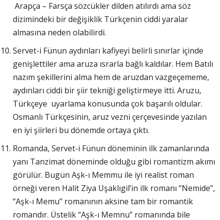
Arapça – Farsça sözcükler dilden atılırdı ama söz
dizimindeki bir değişiklik Türkçenin ciddi yaralar
almasına neden olabilirdi.
Servet-i Fünun aydınları kafiyeyi belirli sınırlar içinde
genişlettiler ama aruza ısrarla bağlı kaldılar. Hem Batılı
nazım şekillerini alma hem de aruzdan vazgeçememe,
aydınları ciddi bir şiir tekniği geliştirmeye itti. Aruzu,
Türkçeye uyarlama konusunda çok başarılı oldular.
Osmanlı Türkçesinin, aruz vezni çerçevesinde yazılan
en iyi şiirleri bu dönemde ortaya çıktı.
Romanda, Servet-i Fünun döneminin ilk zamanlarında
yanı Tanzimat döneminde olduğu gibi romantizm akımı
görülür. Bugün Aşk-ı Memmu ile iyi realist roman
örneği veren Halit Ziya Uşaklıgil’in ilk romanı “Nemide”,
“Aşk-ı Memu” romanının aksine tam bir romantik
romandır. Üstelik “Aşk-ı Memnu” romanında bile