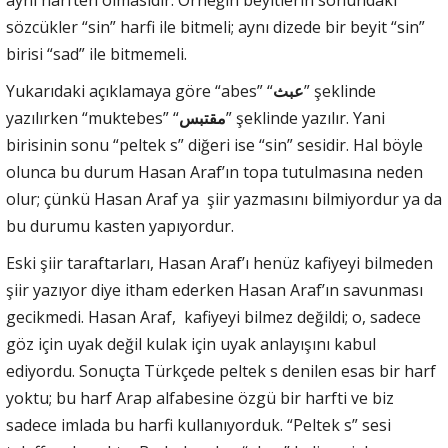
aynı harften olmasıdır. Örneğin beyitlerin sonundaki
sözcükler “sin” harfi ile bitmeli; aynı dizede bir beyit “sin”
birisi “sad” ile bitmemeli.
Yukarıdaki açıklamaya göre “abes” “
عبث
” şeklinde
yazılırken “muktebes” “
مقتبس
” şeklinde yazılır. Yani
birisinin sonu “peltek s” diğeri ise “sin” sesidir. Hal böyle
olunca bu durum Hasan Araf’ın topa tutulmasına neden
olur; çünkü Hasan Araf ya şiir yazmasını bilmiyordur ya da
bu durumu kasten yapıyordur.
Eski şiir taraftarları, Hasan Araf’ı henüz kafiyeyi bilmeden
şiir yazıyor diye itham ederken Hasan Araf’ın savunması
gecikmedi. Hasan Araf, kafiyeyi bilmez değildi; o, sadece
göz için uyak değil kulak için uyak anlayışını kabul
ediyordu. Sonuçta Türkçede peltek s denilen esas bir harf
yoktu; bu harf Arap alfabesine özgü bir harfti ve biz
sadece imlada bu harfi kullanıyorduk. “Peltek s” sesi