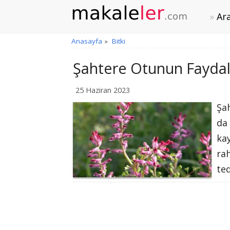
Ara
Anasayfa
»
Bitki
Şahtere Otunun Faydala
25 Haziran 2023
Şah
da 
kay
rah
ted