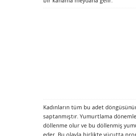
bir kanama meydana gelir.
Kadınların tüm bu adet döngüsünün
saptanmıştır. Yumurtlama dönemler
döllenme olur ve bu döllenmiş yumu
eder. Bu olayla birlikte vücutta p