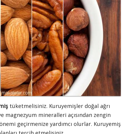
emiş
tüketmelisiniz. Kuruyemişler doğal ağrı
m ve magnezyum mineralleri açısından zengin
l dönemi geçirmenize yardımcı olurlar. Kuruyemiş
anları tercih etmelisiniz.