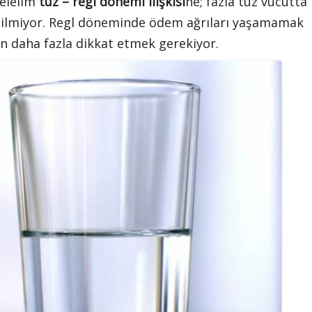
 Gelelim
tuz – regl dönemi ilişkisi
ne; fazla tuz vücutta
dilmiyor. Regl döneminde ödem ağrıları yaşamamak
n daha fazla dikkat etmek gerekiyor.