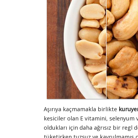
Aşırıya kaçmamakla birlikte
kuruy
kesiciler olan E vitamini, selenyu
oldukları için daha ağrısız bir reg
tüketirken tuzsuz ve kavrulmamış ol