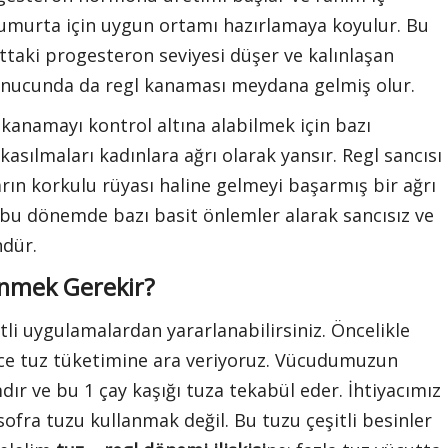
 yumurta için uygun ortamı hazırlamaya koyulur. Bu
ttaki progesteron seviyesi düşer ve kalınlaşan
 sonucunda da regl kanaması meydana gelmiş olur.
namayı kontrol altına alabilmek için bazı
asılmaları kadınlara ağrı olarak yansır. Regl sancısı
ın korkulu rüyası haline gelmeyi başarmış bir ağrı
bu dönemde bazı basit önlemler alarak sancısız ve
dür.
enmek Gerekir?
tli uygulamalardan yararlanabilirsiniz. Öncelikle
ce tuz tüketimine ara veriyoruz. Vücudumuzun
ır ve bu 1 çay kaşığı tuza tekabül eder. İhtiyacımız
ofra tuzu kullanmak değil. Bu tuzu çeşitli besinler