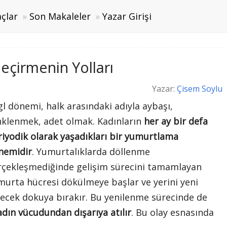
çlar
Son Makaleler
Yazar Girişi
eçirmenin Yolları
Yazar:
Çisem Soylu
l dönemi, halk arasındaki adıyla aybaşı,
nklenmek, adet olmak. Kadınların
her ay bir defa
riyodik olarak yaşadıkları bir yumurtlama
nemidir
. Yumurtalıklarda döllenme
rçekleşmediğinde gelişim sürecini tamamlayan
murta hücresi dökülmeye başlar ve yerini yeni
lecek dokuya bırakır. Bu yenilenme sürecinde de
dın vücudundan dışarıya atılır
. Bu olay esnasında