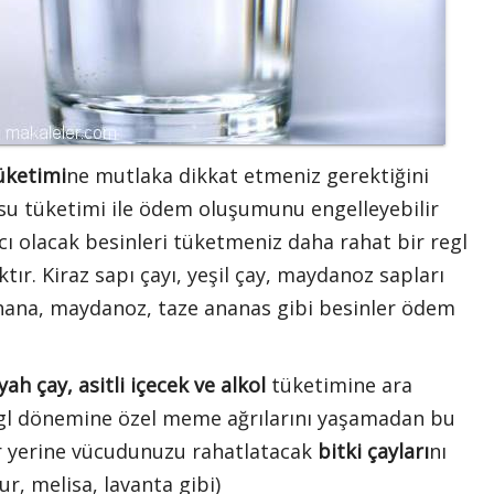
üketimi
ne mutlaka dikkat etmeniz gerektiğini
 su tüketimi ile ödem oluşumunu engelleyebilir
ı olacak besinleri tüketmeniz daha rahat bir regl
ır. Kiraz sapı çayı, yeşil çay, maydanoz sapları
lahana, maydanoz, taze ananas gibi besinler ödem
yah çay, asitli içecek ve alkol
tüketimine ara
egl dönemine özel meme ağrılarını yaşamadan bu
er yerine vücudunuzu rahatlatacak
bitki çayları
nı
mur, melisa, lavanta gibi)