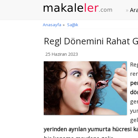
Ara
Anasayfa
»
Sağlık
Regl Dönemini Rahat G
25 Haziran 2023
Reg
re
pe
dö
ge
yu
ge
yerinden ayrılan yumurta hücresi ka