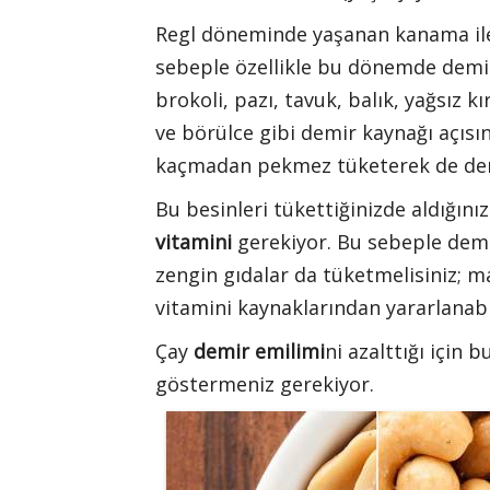
Regl döneminde yaşanan kanama ile
sebeple özellikle bu dönemde demir
brokoli, pazı, tavuk, balık, yağsız k
ve börülce gibi demir kaynağı açısın
kaçmadan pekmez tüketerek de demi
Bu besinleri tükettiğinizde aldığın
vitamini
gerekiyor. Bu sebeple demi
zengin gıdalar da tüketmelisiniz; m
vitamini kaynaklarından yararlanabil
Çay
demir emilimi
ni azalttığı için
göstermeniz gerekiyor.