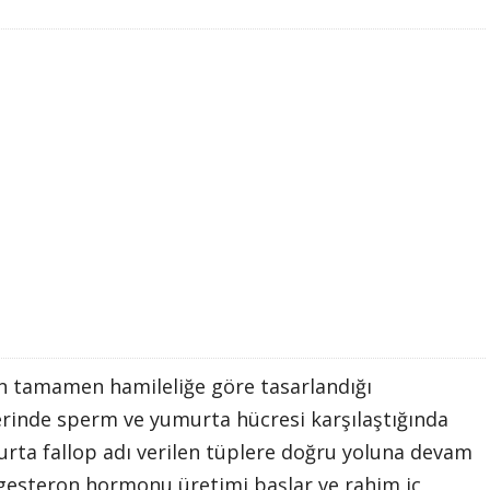
 tamamen hamileliğe göre tasarlandığı
inde sperm ve yumurta hücresi karşılaştığında
rta fallop adı verilen tüplere doğru yoluna devam
rogesteron hormonu üretimi başlar ve rahim iç