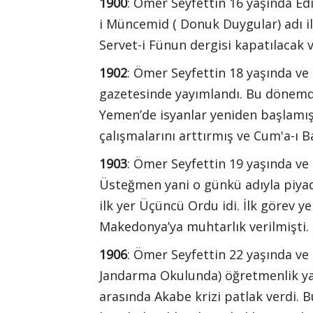
1900
: Ömer Seyfettin 16 yaşında Edirn
i Müncemid ( Donuk Duygular) adı il
Servet-i Fünun dergisi kapatılacak v
1902
: Ömer Seyfettin 18 yaşında ve
gazetesinde yayımlandı. Bu dönemde
Yemen’de isyanlar yeniden başlamış
çalışmalarını arttırmış ve Cum'a-ı B
1903
: Ömer Seyfettin 19 yaşında ve
Üsteğmen yani o günkü adıyla piyade
ilk yer Üçüncü Ordu idi. İlk görev 
Makedonya’ya muhtarlık verilmişti.
1906
: Ömer Seyfettin 22 yaşında ve 
Jandarma Okulunda) öğretmenlik ya
arasında Akabe krizi patlak verdi. 