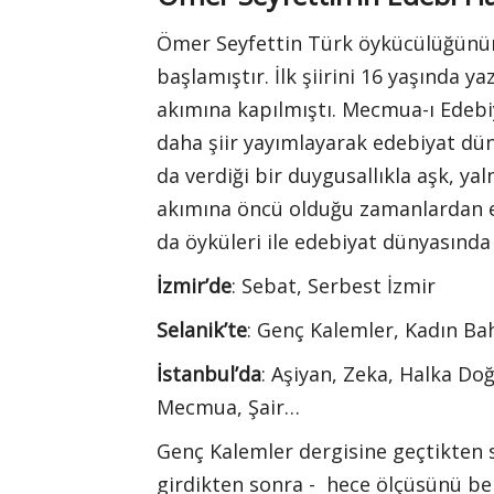
Ömer Seyfettin Türk öykücülüğünün 
başlamıştır. İlk şiirini 16 yaşında 
akımına kapılmıştı. Mecmua-ı Edebiy
daha şiir yayımlayarak edebiyat dünya
da verdiği bir duygusallıkla aşk, yal
akımına öncü olduğu zamanlardan evv
da öyküleri ile edebiyat dünyasında 
İzmir’de
: Sebat, Serbest İzmir
Selanik’te
: Genç Kalemler, Kadın Ba
İstanbul’da
: Aşiyan, Zeka, Halka D
Mecmua, Şair…
Genç Kalemler dergisine geçtikten s
girdikten sonra - hece ölçüsünü be