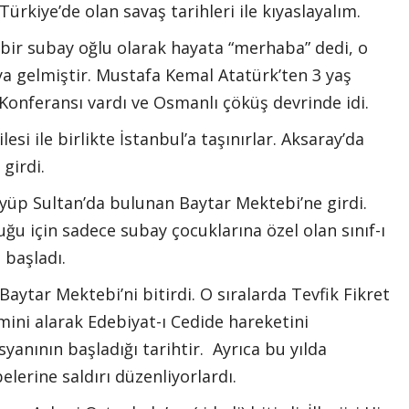
ürkiye’de olan savaş tarihleri ile kıyaslayalım.
 bir subay oğlu olarak hayata “merhaba” dedi, o
ya gelmiştir. Mustafa Kemal Atatürk’ten 3 yaş
onferansı vardı ve Osmanlı çöküş devrinde idi.
esi ile birlikte İstanbul’a taşınırlar. Aksaray’da
girdi.
Eyüp Sultan’da bulunan Baytar Mektebi’ne girdi.
ğu için sadece subay çocuklarına özel olan sınıf-ı
başladı.
Baytar Mektebi’ni bitirdi. O sıralarda Tevfik Fikret
mini alarak Edebiyat-ı Cedide hareketini
isyanının başladığı tarihtir. Ayrıca bu yılda
lerine saldırı düzenliyorlardı.