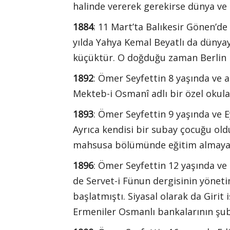
halinde vererek gerekirse dünya ve T
1884
: 11 Mart’ta Balıkesir Gönen’de
yılda Yahya Kemal Beyatlı da dünya
küçüktür. O doğduğu zaman Berlin K
1892
: Ömer Seyfettin 8 yaşında ve ail
Mekteb-i Osmanî adlı bir özel okula 
1893
: Ömer Seyfettin 9 yaşında ve 
Ayrıca kendisi bir subay çocuğu oldu
mahsusa bölümünde eğitim almaya 
1896
: Ömer Seyfettin 12 yaşında ve 
de Servet-i Fünun dergisinin yöneti
başlatmıştı. Siyasal olarak da Girit 
Ermeniler Osmanlı bankalarının şube