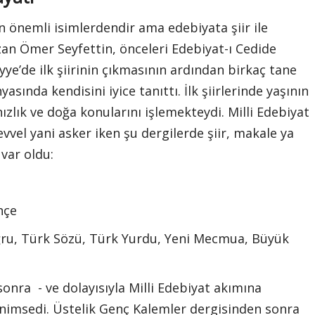
önemli isimlerdendir ama edebiyata şiir ile
yazan Ömer Seyfettin, önceleri Edebiyat-ı Cedide
ye’de ilk şiirinin çıkmasının ardından birkaç tane
sında kendisini iyice tanıttı. İlk şiirlerinde yaşının
nızlık ve doğa konularını işlemekteydi. Milli Edebiyat
el yani asker iken şu dergilerde şiir, makale ya
var oldu:
hçe
oğru, Türk Sözü, Türk Yurdu, Yeni Mecmua, Büyük
onra - ve dolayısıyla Milli Edebiyat akımına
nimsedi. Üstelik Genç Kalemler dergisinden sonra