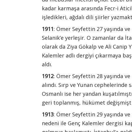
kadar karmaşa arasında Fecr-i Aticil
işledikleri, ağdalı dili şiirler yazmakt
1911
: Ömer Seyfettin 27 yaşında ve
Selanik’e yerleşir. O zamanlar da İt
olarak da Ziya Gökalp ve Ali Canip 
Kalemler adlı dergiyi çıkarmaya baş
aldı.
1912
: Ömer Seyfettin 28 yaşında ve
alındı. Sırp ve Yunan cephelerinde 
Osmanlı ise her yandan kuşatılmıştı.
geri toplanmış, hükümet değişmişti
1913
: Ömer Seyfettin 29 yaşında ve
nedeni ile Genç Kalemler dergisi ka
gelmeye başlamıştı. İstanbul’a geld