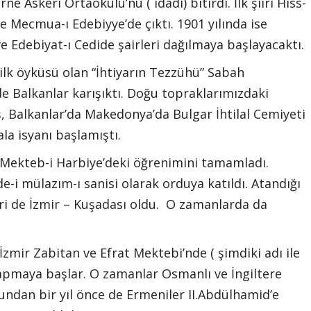
e Askeri Ortaokulu’nu ( idadi) bitirdi. İlk şiiri Hiss-
e Mecmua-ı Edebiyye’de çıktı. 1901 yılında ise
e Edebiyat-ı Cedide şairleri dağılmaya başlayacaktı.
 ilk öyküsü olan “İhtiyarın Tezzühü” Sabah
 Balkanlar karışıktı. Doğu topraklarımızdaki
, Balkanlar’da Makedonya’da Bulgar İhtilal Cemiyeti
ala isyanı başlamıştı.
 Mekteb-i Harbiye’deki öğrenimini tamamladı.
-i mülazım-ı sanisi olarak orduya katıldı. Atandığı
yeri de İzmir – Kuşadası oldu. O zamanlarda da
İzmir Zabitan ve Efrat Mektebi’nde ( şimdiki adı ile
pmaya başlar. O zamanlar Osmanlı ve İngiltere
Bundan bir yıl önce de Ermeniler II.Abdülhamid’e