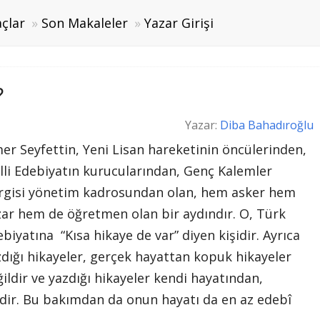
çlar
Son Makaleler
Yazar Girişi
?
Yazar:
Diba Bahadıroğlu
er Seyfettin, Yeni Lisan hareketinin öncülerinden,
lli Edebiyatın kurucularından, Genç Kalemler
rgisi yönetim kadrosundan olan, hem asker hem
zar hem de öğretmen olan bir aydındır. O, Türk
biyatına “Kısa hikaye de var” diyen kişidir. Ayrıca
zdığı hikayeler, gerçek hayattan kopuk hikayeler
ildir ve yazdığı hikayeler kendi hayatından,
dir. Bu bakımdan da onun hayatı da en az edebî