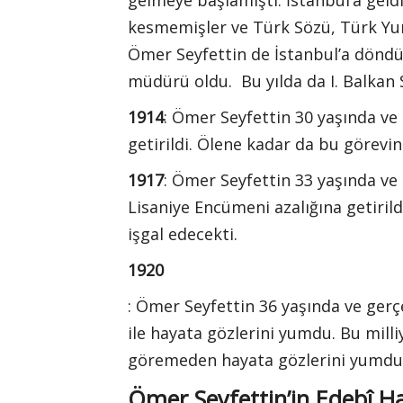
kesmemişler ve Türk Sözü, Türk Yurd
Ömer Seyfettin de İstanbul’a döndüğ
müdürü oldu. Bu yılda da I. Balkan S
1914
: Ömer Seyfettin 30 yaşında ve
getirildi. Ölene kadar da bu görevi
1917
: Ömer Seyfettin 33 yaşında ve 
Lisaniye Encümeni azalığına getirildi
işgal edecekti.
1920
: Ömer Seyfettin 36 yaşında ve gerç
ile hayata gözlerini yumdu. Bu mill
göremeden hayata gözlerini yumdu
Ömer Seyfettin’in Edebî H