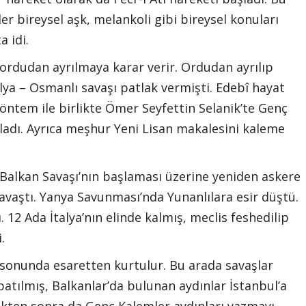
er bireysel aşk, melankoli gibi bireysel konuları
a idi.
 ordudan ayrılmaya karar verir. Ordudan ayrılıp
alya – Osmanlı savaşı patlak vermişti. Edebî hayat
Yöntem ile birlikte Ömer Seyfettin Selanik’te Genç
ladı. Ayrıca meşhur Yeni Lisan makalesini kaleme
 Balkan Savaşı’nın başlaması üzerine yeniden askere
savaştı. Yanya Savunması’nda Yunanlılara esir düştü.
 12 Ada İtalya’nın elinde kalmış, meclis feshedilip
.
 sonunda esaretten kurtulur. Bu arada savaşlar
patılmış, Balkanlar’da bulunan aydınlar İstanbul’a
ikten sonra da Genç Kalemler aydınları yazmayı