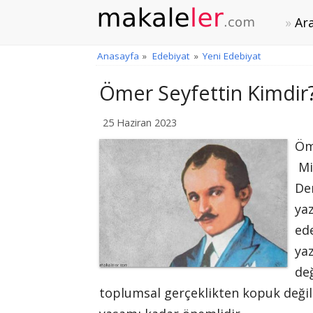
Ara
Anasayfa
»
Edebiyat
»
Yeni Edebiyat
Ömer Seyfettin Kimdir
25 Haziran 2023
Öm
Mi
De
ya
ede
ya
değ
toplumsal gerçeklikten kopuk değil