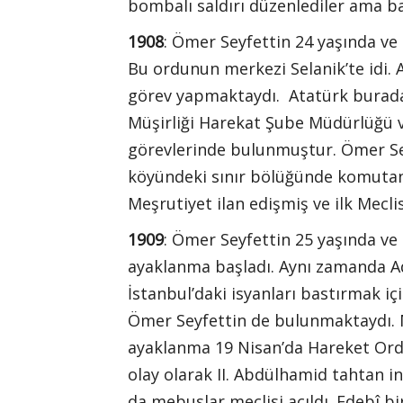
bombalı saldırı düzenlediler ama ba
1908
: Ömer Seyfettin 24 yaşında v
Bu ordunun merkezi Selanik’te idi.
görev yapmaktaydı. Atatürk burada
Müşirliği Harekat Şube Müdürlüğü v
görevlerinde bulunmuştur. Ömer Sey
köyündeki sınır bölüğünde komutanlı
Meşrutiyet ilan edişmiş ve ilk Mecl
1909
: Ömer Seyfettin 25 yaşında ve 
ayaklanma başladı. Aynı zamanda A
İstanbul’daki isyanları bastırmak i
Ömer Seyfettin de bulunmaktaydı. M
ayaklanma 19 Nisan’da Hareket Ordus
olay olarak II. Abdülhamid tahtan i
da mebuslar meclisi açıldı. Edebî bi