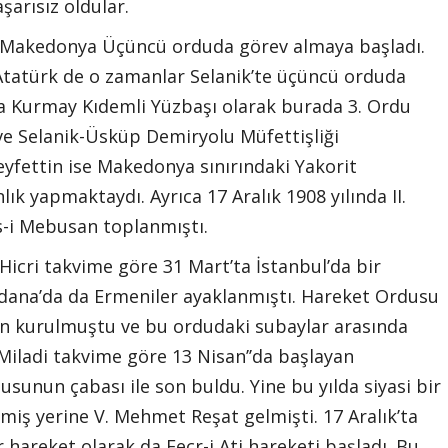
şarısız oldular.
e Makedonya Üçüncü orduda görev almaya başladı.
 Atatürk de o zamanlar Selanik’te üçüncü orduda
 Kurmay Kıdemli Yüzbaşı olarak burada 3. Ordu
e Selanik-Üsküp Demiryolu Müfettişliği
fettin ise Makedonya sınırındaki Yakorit
k yapmaktaydı. Ayrıca 17 Aralık 1908 yılında II.
is-i Mebusan toplanmıştı.
Hicri takvime göre 31 Mart’ta İstanbul’da bir
dana’da da Ermeniler ayaklanmıştı. Hareket Ordusu
çin kurulmuştu ve bu ordudaki subaylar arasında
iladi takvime göre 13 Nisan’’da başlayan
unun çabası ile son buldu. Yine bu yılda siyasi bir
nmiş yerine V. Mehmet Reşat gelmişti. 17 Aralık’ta
r hareket olarak da Fecr-i Ati hareketi başladı. Bu