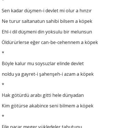
*
Sen kadar düşmen-i devlet mi olur a hınzır
Ne turur saltanatun sahibi bilsem a köpek
Ehl-i dil düşmeni din yoksulu bir melunsun
Öldürürlerse eğer can-be-cehennem a köpek
*
Böyle kalur mu soysuzlar elinde devlet
noldu ya gayret-i şahenşeh-i azam a köpek
*
Hak götürdü arabı gitti hele dünyadan
Kim götürse akabince seni bilmem a köpek
*
File nacar meger yükledeler tabutunu