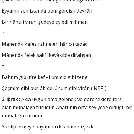
Eyyâm-ı zemistanda beni gerdiş-i devrân
Bir hâne-i viran-şüdeye eyledi mihman
*
Mânend-i kafes rahneleri hâric-ı tadad
Mânend-ı felek sakfı kevâkible dirahşan
*
Bahtım gibi tîre kef –i ümmid gibi teng
Çeşmim gibi pür-âb derûnum gibi virân ( NEFİ )
2. İğrak
: Akla uygun ama gelenek ve göreneklere ters
olan mübalağa türüdür. Abartının orta seviyede olduğu bir
mübalağa türüdür.
Yazılıp ermeye pâyânına dek nâme-i şevk