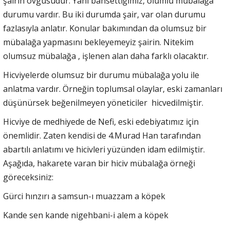
şairin övgüsüdür. Yani bahsettiğimiz, olumlu mübalağa
durumu vardır. Bu iki durumda şair, var olan durumu
fazlasıyla anlatır. Konular bakımından da olumsuz bir
mübalağa yapmasını bekleyemeyiz şairin. Nitekim
olumsuz mübalağa , işlenen alan daha farklı olacaktır.
Hicviyelerde olumsuz bir durumu mübalağa yolu ile
anlatma vardır. Örneğin toplumsal olaylar, eski zamanları
düşünürsek beğenilmeyen yöneticiler hicvedilmiştir.
Hicviye de medhiyede de Nefi, eski edebiyatımız için
önemlidir. Zaten kendisi de 4.Murad Han tarafından
abartılı anlatımı ve hicivleri yüzünden idam edilmiştir.
Aşağıda, hakarete varan bir hiciv mübalağa örneği
göreceksiniz:
Gürci hınzırı a samsun-ı muazzam a köpek
Kande sen kande nigehbani-i alem a köpek