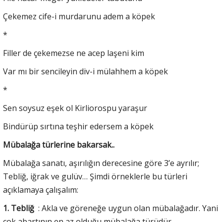
Çekemez cife-i murdarunu adem a köpek
*
Filler de çekemezse ne acep laşeni kim
Var mı bir sencileyin div-i mülahhem a köpek
*
Sen soysuz eşek ol Kirliorospu yaraşur
Bindürüp sırtına teşhir edersem a köpek
Mübalağa türlerine bakarsak..
Mübalağa sanatı, aşırılığın derecesine göre 3’e ayrılır;
Tebliğ, iğrak ve gulüv… Şimdi örneklerle bu türleri
açıklamaya çalışalım:
1. Tebliğ
: Akla ve göreneğe uygun olan mübalağadır. Yani
çok abartının en az olduğu mübalağa türüdür.