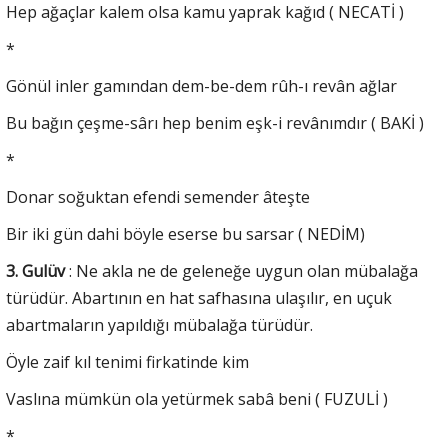
Hep ağaçlar kalem olsa kamu yaprak kağıd ( NECATİ )
*
Gönül inler gamından dem-be-dem rûh-ı revân ağlar
Bu bağın çeşme-sârı hep benim eşk-i revânımdır ( BAKİ )
*
Donar soğuktan efendi semender âteşte
Bir iki gün dahi böyle eserse bu sarsar ( NEDİM)
3. Gulüv
: Ne akla ne de geleneğe uygun olan mübalağa
türüdür. Abartının en hat safhasına ulaşılır, en uçuk
abartmaların yapıldığı mübalağa türüdür.
Öyle zaif kıl tenimi firkatinde kim
Vaslına mümkün ola yetürmek sabâ beni ( FUZULİ )
*