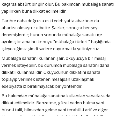
kaçarsa absürt bir şiir olur. Bu bakımdan mübalağa sanatı
yapılırken buna dikkat edilmelidir.
Tarihte daha doğrusu eski edebiyatta abartının da
abartısı olmuştur elbette. Şairler, sonuçta her şeyi
denemişlerdir; bunun sonunda mübalağa sanatı üçe
ayrılmıştır ama bu konuyu “mübalağa türleri “ başlığında
işleyeceğimiz şimdi sadece duyurmakla yetiniyoruz.
Mübalağa sanatını kullanan şair, okuyucuya bir mesaj
vermek isteyebilir, bu durumda mübalağa sanatını daha
dikkatli kullanmalıdır. Okuyucunun dikkatini sanata
toplayıp verilmek istenen mesajdan uzaklaşmak
edebiyatta iz bırakmayacak bir yöntemdir.
Bu bakımdan mübalağa sanatına kullanılan sanatlara da
dikkat edilmelidir. Benzetme, güzel neden bulma yani
hüsn-i talil, bilmezden gelme yani tecahül-i arif ve diğer