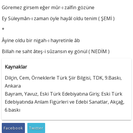
Göremez girsem eğer mûr-ı zaîfin gözüne
Ey Süleymân-ı zaman öyle hayâl oldu tenim ( ŞEMİ )
*
Âyine oldu bir nigah-ı hayretinle âb
Billah ne saht âteş-i sûzansın ey gönül ( NEDİM )
Kaynaklar
Dilçin, Cem, Örneklerle Türk Şiir Bilgisi, TDK, 9.Baskı,
Ankara
Bayram, Yavuz, Eski Türk Edebiyatına Giriş; Eski Türk
Edebiyatında Anlam Figürleri ve Edebi Sanatlar, Akçağ,
6.baskı
Facebook
Twitter