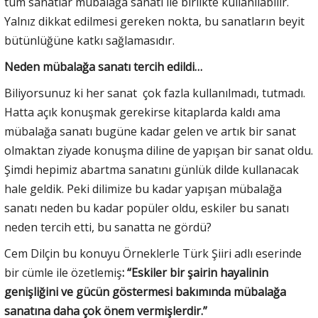
tüm sanatlar mübalağa sanatı ile birlikte kullanılabilir.
Yalnız dikkat edilmesi gereken nokta, bu sanatların beyit
bütünlüğüne katkı sağlamasıdır.
Neden mübalağa sanatı tercih edildi…
Biliyorsunuz ki her sanat çok fazla kullanılmadı, tutmadı.
Hatta açık konuşmak gerekirse kitaplarda kaldı ama
mübalağa sanatı bugüne kadar gelen ve artık bir sanat
olmaktan ziyade konuşma diline de yapışan bir sanat oldu.
Şimdi hepimiz abartma sanatını günlük dilde kullanacak
hale geldik. Peki dilimize bu kadar yapışan mübalağa
sanatı neden bu kadar popüler oldu, eskiler bu sanatı
neden tercih etti, bu sanatta ne gördü?
Cem Dilçin bu konuyu Örneklerle Türk Şiiri adlı eserinde
bir cümle ile özetlemiş
: “Eskiler bir şairin hayalinin
genişliğini ve gücün göstermesi bakımında mübalağa
sanatına daha çok önem vermişlerdir.”