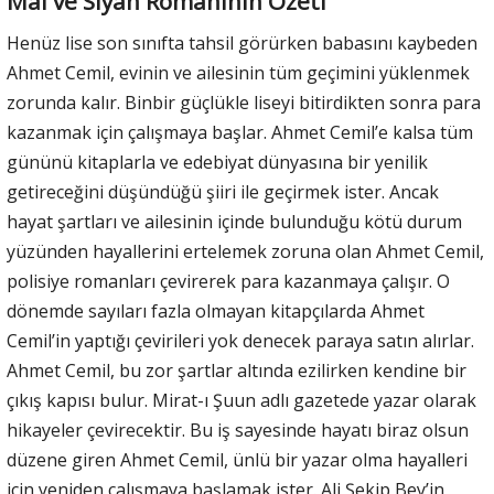
Mai ve Siyah Romanının Özeti
Henüz lise son sınıfta tahsil görürken babasını kaybeden
Ahmet Cemil, evinin ve ailesinin tüm geçimini yüklenmek
zorunda kalır. Binbir güçlükle liseyi bitirdikten sonra para
kazanmak için çalışmaya başlar. Ahmet Cemil’e kalsa tüm
gününü kitaplarla ve edebiyat dünyasına bir yenilik
getireceğini düşündüğü şiiri ile geçirmek ister. Ancak
hayat şartları ve ailesinin içinde bulunduğu kötü durum
yüzünden hayallerini ertelemek zoruna olan Ahmet Cemil,
polisiye romanları çevirerek para kazanmaya çalışır. O
dönemde sayıları fazla olmayan kitapçılarda Ahmet
Cemil’in yaptığı çevirileri yok denecek paraya satın alırlar.
Ahmet Cemil, bu zor şartlar altında ezilirken kendine bir
çıkış kapısı bulur. Mirat-ı Şuun adlı gazetede yazar olarak
hikayeler çevirecektir. Bu iş sayesinde hayatı biraz olsun
düzene giren Ahmet Cemil, ünlü bir yazar olma hayalleri
için yeniden çalışmaya başlamak ister. Ali Şekip Bey’in