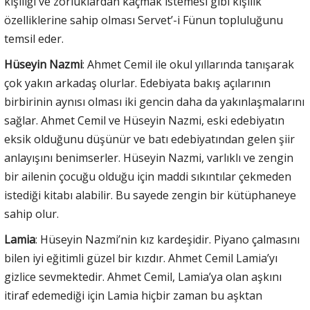
kişiliği ve zorluklardan kaçmak istemesi gibi kişilik
özelliklerine sahip olması Servet’-i Fünun topluluğunu
temsil eder.
Hüseyin Nazmi
: Ahmet Cemil ile okul yıllarında tanışarak
çok yakın arkadaş olurlar. Edebiyata bakış açılarının
birbirinin aynısı olması iki gencin daha da yakınlaşmalarını
sağlar. Ahmet Cemil ve Hüseyin Nazmi, eski edebiyatın
eksik olduğunu düşünür ve batı edebiyatından gelen şiir
anlayışını benimserler. Hüseyin Nazmi, varlıklı ve zengin
bir ailenin çocuğu olduğu için maddi sıkıntılar çekmeden
istediği kitabı alabilir. Bu sayede zengin bir kütüphaneye
sahip olur.
Lamia
: Hüseyin Nazmi’nin kız kardeşidir. Piyano çalmasını
bilen iyi eğitimli güzel bir kızdır. Ahmet Cemil Lamia’yı
gizlice sevmektedir. Ahmet Cemil, Lamia’ya olan aşkını
itiraf edemediği için Lamia hiçbir zaman bu aşktan