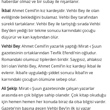
haberdar olmaz ve bir subay ile nişanlanır.
İkbal
: Ahmet Cemil’in kız kardeşidir. Vehbi Bey ile olan
evliliğinde beklediğini bulamaz. Vehbi Bey tarafından
sürekli tartaklanır. Vehbi Bey ile tartıştığı sırada Vehbi
Bey’den yediği bir tekme sonucu karnındaki çocuğu
düşürür ve kan kaybından ölür.
Vehbi Bey
: Ahmet Cemil’in yazarlık yaptığı Mirat-ı Şuun
gazetesinin ortaklarından Tevfik Efendi’nin oğludur.
Romandaki olumsuz tiplerden biridir. Saygısız, ahlaksız
biri olan Vehbi Bey, Ahmet Cemil’in kız kardeşi İkbal ile
evlenir. İkbal’e uyguladığı şiddet sonucu İkbal’in ve
karnındaki çocuğun ölümüne sebep olur.
Ali Şekip
: Mirat-ı Şuun gazetesinde çalışan yazarlar
arasında en çok bilgiye sahip olanıdır. Çok kitap okuduğu
için hemen hemen her konuda biraz da olsa bilgisi vardır.
Gazete’nin başına geçen Vehbi Bey’in ilk işi yazar