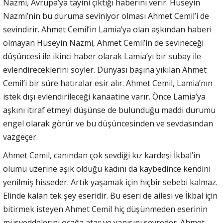
Nazmi, Avrupa’ya tayini çıktığı haberini verir. Hüseyin
Nazmi’nin bu duruma seviniyor olması Ahmet Cemil’i de
sevindirir. Ahmet Cemil’in Lamia’ya olan aşkından haberi
olmayan Hüseyin Nazmi, Ahmet Cemil’in de sevineceği
düşüncesi ile ikinci haber olarak Lamia’yı bir subay ile
evlendireceklerini söyler. Dünyası başına yıkılan Ahmet
Cemil’i bir süre hatıralar esir alır. Ahmet Cemil, Lamia’nın
istek dışı evlendirileceği kanaatine varır. Önce Lamia’ya
aşkını itiraf etmeyi düşünse de bulunduğu maddi durumu
engel olarak görür ve bu düşüncesinden ve sevdasından
vazgeçer.
Ahmet Cemil, canından çok sevdiği kız kardeşi İkbal’in
ölümü üzerine aşık olduğu kadını da kaybedince kendini
yenilmiş hisseder. Artık yaşamak için hiçbir sebebi kalmaz.
Elinde kalan tek şey eseridir. Bu eseri de ailesi ve İkbal için
bitirmek isteyen Ahmet Cemil hiç düşünmeden eserinin
müsveddelerini ocağa atar ve yanışını seyreder. Ahmet