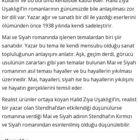
kullanır ve bu durumu kendiside kabul eder. Halid Ziya
Uşaklıgil’in romanlarının günümüzde bile anlaşılması zor
bir dili var. Yazar ağır ve sanatlı bir dil ile yazdığı eserlerini
ölümünden önce 1938 yılında kendi sadeleştirir.
Mai ve Siyah romanında işlenen temalardan biri şiir
sanatıdır. Yazar bu tema ile kendi mensubu olduğu sanat
topluluğunun anlayışını anlatır. Aşk, geçim derdi, görücü
usulünün zararları gibi yan temalar bulunan Mai ve Siyah
romanının asıl teması hayaller ve bu hayallerin yıkılması
üzerinedir. Mai, hayalleri, siyah ise bu hayallerin yıkılışını
ve hayatın gerçeklerini temsil eder.
Realist ürünler ortaya koyan Halid Ziya Uşaklıgil’in, realist
bir yazar olan Stendhal’dan etkilendiği düşünülürse
romanına verdiği Mai ve Siyah adının Stendhal’ın Kırmızı
ve Siyah romanından esinlenilmiş olduğu düşünülebilir.