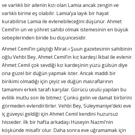
ve varlıklı bir ailenin kızı olan Lamia ancak zengin ve
varlıklı birine eş olabilir. Lamia’ya layık bir hayat
kurabilirse Lamia ile evlenebileceğini düşünür. Ahmet
Cemil’in ün ve şöhret sahibi olmak istemesinin en büyük
sebeplerinden biride bu düşüncesidir.
Ahmet Cemil’in çalıştığı Mirat-ı Şuun gazetesinin sahibinin
oğlu Vehbi Bey, Ahmet Cemil’in kız kardeşi İkbal ile evlenir.
Ahmet Cemil çok sevdiği kız kardeşinin yüzü gülsün diye
ona güzel bir düğün yapmak ister. Ancak maddi bir
birikimi olmadığı için çeyiz ve düğün masraflarının
tamamını erkek tarafı karşılar. Görücü usulü yapılan bu
evlilik mutlu son ile bitmez. Çünkü gelin ve damat birbirini
görmeden evlendirilirler. Vehbi Bey, Süleymaniye’deki eve
iç güveysi geldiği için Ahmet Cemil kendini huzursuz
hisseder. İlk bir hafta arkadaşı Hüseyin Nazmi’nin
köşkünde misafir olur. Daha sonra eve uğramamak için