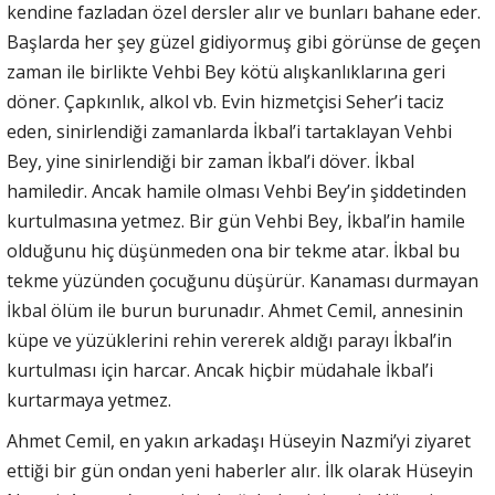
kendine fazladan özel dersler alır ve bunları bahane eder.
Başlarda her şey güzel gidiyormuş gibi görünse de geçen
zaman ile birlikte Vehbi Bey kötü alışkanlıklarına geri
döner. Çapkınlık, alkol vb. Evin hizmetçisi Seher’i taciz
eden, sinirlendiği zamanlarda İkbal’i tartaklayan Vehbi
Bey, yine sinirlendiği bir zaman İkbal’i döver. İkbal
hamiledir. Ancak hamile olması Vehbi Bey’in şiddetinden
kurtulmasına yetmez. Bir gün Vehbi Bey, İkbal’in hamile
olduğunu hiç düşünmeden ona bir tekme atar. İkbal bu
tekme yüzünden çocuğunu düşürür. Kanaması durmayan
İkbal ölüm ile burun burunadır. Ahmet Cemil, annesinin
küpe ve yüzüklerini rehin vererek aldığı parayı İkbal’in
kurtulması için harcar. Ancak hiçbir müdahale İkbal’i
kurtarmaya yetmez.
Ahmet Cemil, en yakın arkadaşı Hüseyin Nazmi’yi ziyaret
ettiği bir gün ondan yeni haberler alır. İlk olarak Hüseyin