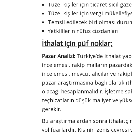
Tüzel kişiler için ticaret sicil gaze
Tüzel kişiler için vergi mükellefiye
Temsil edilecek biri olması dur
Yetkililerin nüfus cüzdanları.
İthalat için püf noklar;
Pazar Analizi:
Türkiye’de ithalat yap
incelemesi, rakip malların pazardaki y
incelemesi, mevcut alıcılar ve rakip
pazar araştırmasına bağlı olarak ith
olacağı hesaplanmalıdır. İşletme sa
teçhizatların düşük maliyet ve yükse
gerekir.
Bu araştırmalardan sonra ithalatçını
yol fuarlardır. Kişinin geniş çevres