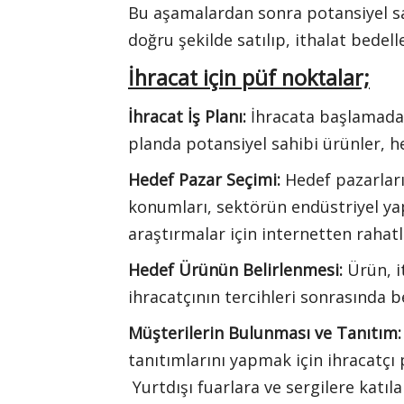
Bu aşamalardan sonra potansiyel sa
doğru şekilde satılıp, ithalat bedel
İhracat için püf noktalar;
İhracat İş Planı:
İhracata başlamadan 
planda potansiyel sahibi ürünler, hed
Hedef Pazar Seçimi:
Hedef pazarların
konumları, sektörün endüstriyel yap
araştırmalar için internetten rahatlı
Hedef Ürünün Belirlenmesi:
Ürün, i
ihracatçının tercihleri sonrasında be
Müşterilerin Bulunması ve Tanıtım:
tanıtımlarını yapmak için ihracatçı p
Yurtdışı fuarlara ve sergilere katıla