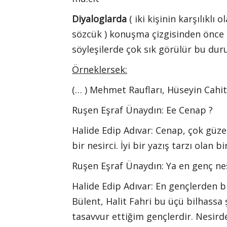
Diyaloglarda
( iki kişinin karşılıkl
sözcük ) konuşma çizgisinden önce i
söyleşilerde çok sık görülür bu dur
Örneklersek:
(… ) Mehmet Raufları, Hüseyin Cahit
Ruşen Eşraf Ünaydın: Ee Cenap ?
Halide Edip Adıvar:
Cenap, çok güzel
bir nesirci. İyi bir yazış tarzı olan 
Ruşen Eşraf Ünaydın: Ya en genç nes
Halide Edip Adıvar: En gençlerden b
Bülent, Halit Fahri bu üçü bilhassa 
tasavvur ettiğim gençlerdir. Nesirde