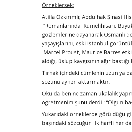
Örneklersek:
Atiila Özkırımlı; Abdülhak Şinasi Hisa
“Romanlarında, Rumelihisarı, Büyüka
gözlemlerine dayanarak Osmanlı döne
yaşayışlarını, eski İstanbul görüntü
Marcel Proust, Maurice Barres etk
aldığı, üslup kaygısının ağır bastığı
Tırnak içindeki cümlenin uzun ya da
sözünü aynen aktarmaktır.
Okulda ben ne zaman ukalalık yapm
öğretmenim şunu derdi
:
“Olgun baş
Yukarıdaki örneklerde görüldüğü gib
başındaki sözcüğün ilk harfli her d