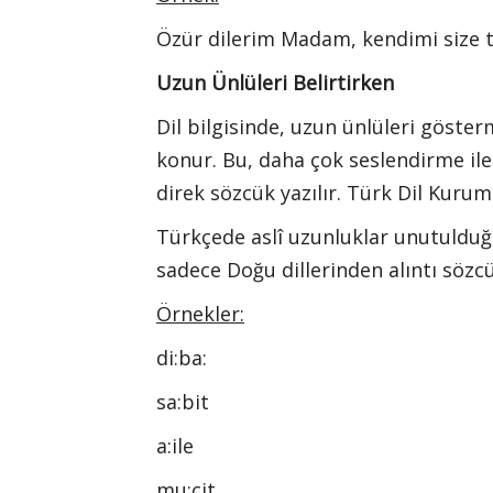
Özür dilerim Madam, kendimi size 
Uzun Ünlüleri Belirtirken
Dil bilgisinde, uzun ünlüleri göster
konur. Bu, daha çok seslendirme ile
direk sözcük yazılır. Türk Dil Kurum
Türkçede aslî uzunluklar unutulduğ
sadece Doğu dillerinden alıntı sözc
Örnekler:
di:ba:
sa:bit
a:ile
mu:cit