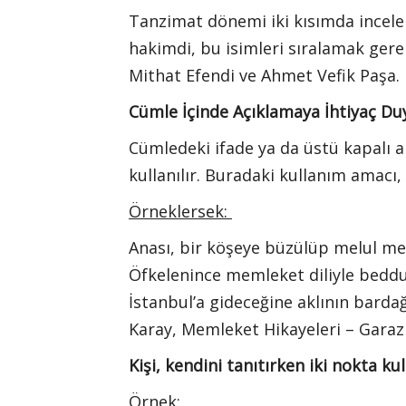
Tanzimat dönemi iki kısımda inceleni
hakimdi, bu isimleri sıralamak gere
Mithat Efendi ve Ahmet Vefik Paşa.
Cümle İçinde Açıklamaya İhtiyaç D
Cümledeki ifade ya da üstü kapalı a
kullanılır. Buradaki kullanım ama
Örneklersek:
Anası, bir köşeye büzülüp melul mel
Öfkelenince memleket diliyle bedd
İstanbul’a gideceğine aklının bardağı
Karay, Memleket Hikayeleri – Garaz -
Kişi, kendini tanıtırken iki nokta kul
Örnek: