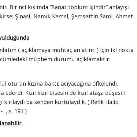
r. Birinci kısımda “Sanat toplum içindir” anlayışı
kirse
:
Şinasi, Namık Kemal, Şemsettin Sami, Ahmet
uyulduğunda
nlatım ( açıklamaya muhtaç anlatım ) için iki nokta
cı, cümledeki müphem durumu açıklamaktır.
ul oturan kızına baktı; acıyacağına öfkelendi.
ua ederdi
:
Kızıl kızıl bişesin de kızıl ataşa düşesin!
 kırılaydı da senden kurtulaydık. ( Refik Halid
 , s. 191 )
lanabilir.