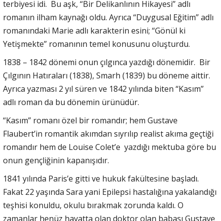
terbiyesi idi. Bu aşk, “Bir Delikanlının Hikayesi” adlı
romanın ilham kaynağı oldu. Ayrıca “Duygusal Eğitim” adlı
romanındaki Marie adlı karakterin esini; “Gönül ki
Yetişmekte” romanının temel konusunu oluşturdu.
1838 – 1842 dönemi onun çılgınca yazdığı dönemidir. Bir
Çılgının Hatıraları (1838), Smarh (1839) bu döneme aittir.
Ayrıca yazması 2 yıl süren ve 1842 yılında biten “Kasım”
adlı roman da bu dönemin ürünüdür.
“Kasım” romanı özel bir romandır; hem Gustave
Flaubert’in romantik akımdan sıyrılıp realist akıma geçtiği
romandır hem de Louise Colet’e yazdığı mektuba göre bu
onun gençliğinin kapanışıdır.
1841 yılında Paris’e gitti ve hukuk fakültesine başladı.
Fakat 22 yaşında Sara yani Epilepsi hastalığına yakalandığı
teşhisi konuldu, okulu bırakmak zorunda kaldı. O
zamanlar henüz hayatta olan doktor olan babası Gustave