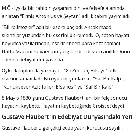
M.Ö 4.yy’da bir rahibin yaşamını dini ve felsefe alanında
anlatan “Ermiş Antonius ve Şeytan” adlı kitabını yayımladı.
“Bilirbilmezler” adlı bir esere başladı. Ancak maddi
sıkıntılar yüzünden bu eserini bitiremedi. O, zaten hayatı
boyunca yazılarından, eserlerinden para kazanamadı.
Hatta Madam Bovary için yargılandı, adı kötü anıldı. Onun
adının edebiyat dünyasında
Öykü kitapları da yazmıştır. 1877’de “Üç Hikaye” adlı
eserini tamamladı. Bu öyküler şunlardır : “Saf Bir Kalp”,
“Konuksever Aziz Julien Efsanesi” ve “Saf Bir Kalp”
8 Mayıs 1880 günü Gustave Flaubert, ani bir felç sonucu
hayatını kaybetti. Hayatını kaybettiğinde Croisset’deydi.
Gustave Flaubert ‘in Edebiyat Dünyasındaki Yeri
Gustave Flaubert, gerçekçi edebiyatın kurucusu sayılır.