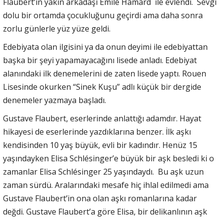
Flaubert’in yakın arkadaşı Emile Hamard ile evlendi. Sevgi
dolu bir ortamda çocukluğunu geçirdi ama daha sonra
zorlu günlerle yüz yüze geldi.
Edebiyata olan ilgisini ya da onun deyimi ile edebiyattan
başka bir şeyi yapamayacağını lisede anladı. Edebiyat
alanındaki ilk denemelerini de zaten lisede yaptı. Rouen
Lisesinde okurken “Sinek Kuşu” adlı küçük bir dergide
denemeler yazmaya başladı.
Gustave Flaubert, eserlerinde anlattığı adamdır. Hayat
hikayesi de eserlerinde yazdıklarına benzer. İlk aşkı
kendisinden 10 yaş büyük, evli bir kadındır. Henüz 15
yaşındayken Elisa Schlésinger’e büyük bir aşk besledi ki o
zamanlar Elisa Schlésinger 25 yaşındaydı. Bu aşk uzun
zaman sürdü. Aralarındaki mesafe hiç ihlal edilmedi ama
Gustave Flaubert’in ona olan aşkı romanlarına kadar
değdi. Gustave Flaubert’a göre Elisa, bir delikanlının aşk