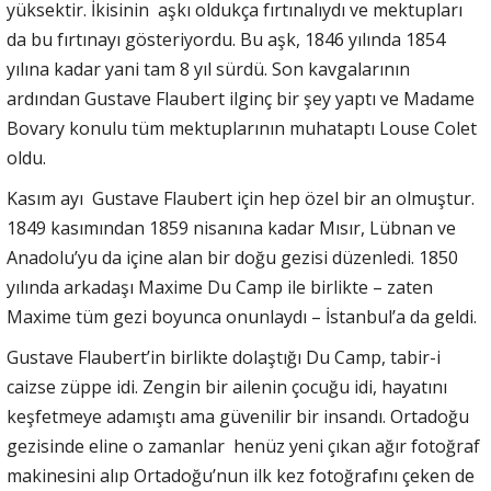
yüksektir. İkisinin aşkı oldukça fırtınalıydı ve mektupları
da bu fırtınayı gösteriyordu. Bu aşk, 1846 yılında 1854
yılına kadar yani tam 8 yıl sürdü. Son kavgalarının
ardından Gustave Flaubert ilginç bir şey yaptı ve Madame
Bovary konulu tüm mektuplarının muhataptı Louse Colet
oldu.
Kasım ayı Gustave Flaubert için hep özel bir an olmuştur.
1849 kasımından 1859 nisanına kadar Mısır, Lübnan ve
Anadolu’yu da içine alan bir doğu gezisi düzenledi. 1850
yılında arkadaşı Maxime Du Camp ile birlikte – zaten
Maxime tüm gezi boyunca onunlaydı – İstanbul’a da geldi.
Gustave Flaubert’in birlikte dolaştığı Du Camp, tabir-i
caizse züppe idi. Zengin bir ailenin çocuğu idi, hayatını
keşfetmeye adamıştı ama güvenilir bir insandı. Ortadoğu
gezisinde eline o zamanlar henüz yeni çıkan ağır fotoğraf
makinesini alıp Ortadoğu’nun ilk kez fotoğrafını çeken de