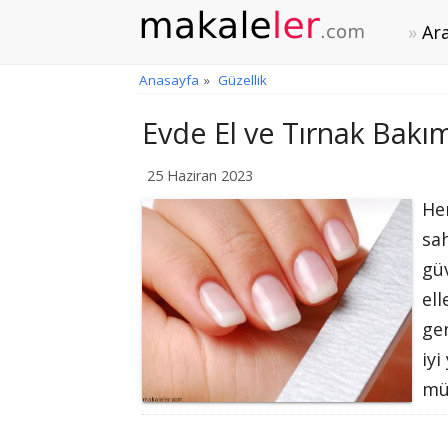
Ara
Anasayfa
»
Güzellik
Evde El ve Tırnak Bakımı
25 Haziran 2023
Her
sah
gü
ell
gen
iyi
mü