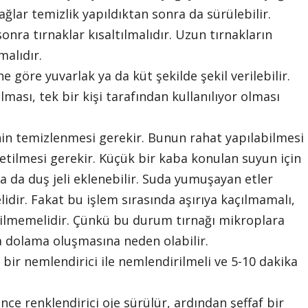
yağlar temizlik yapıldıktan sonra da sürülebilir.
sonra tırnaklar kısaltılmalıdır. Uzun tırnakların
malıdır.
he göre yuvarlak ya da küt şekilde şekil verilebilir.
lması, tek bir kişi tarafından kullanılıyor olması
in temizlenmesi gerekir. Bunun rahat yapılabilmesi
kletilmesi gerekir. Küçük bir kaba konulan suyun için
 da duş jeli eklenebilir. Suda yumuşayan etler
idir. Fakat bu işlem sırasında aşırıya kaçılmamalı,
esilmemelidir. Çünkü bu durum tırnağı mikroplara
a dolama oluşmasına neden olabilir.
ir nemlendirici ile nemlendirilmeli ve 5-10 dakika
e renklendirici oje sürülür, ardından şeffaf bir