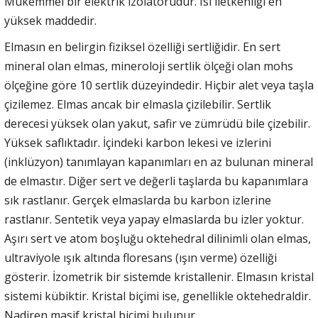
Mükemmel bir elektrik izolatörüdür. Isı iletkenliği en
yüksek maddedir.
Elmasın en belirgin fiziksel özelliği sertliğidir. En sert
mineral olan elmas, mineroloji sertlik ölçeği olan mohs
ölçeğine göre 10 sertlik düzeyindedir. Hiçbir alet veya taşla
çizilemez. Elmas ancak bir elmasla çizilebilir. Sertlik
derecesi yüksek olan yakut, safir ve zümrüdü bile çizebilir.
Yüksek saflıktadır. İçindeki karbon lekesi ve izlerini
(inklüzyon) tanımlayan kapanımları en az bulunan mineral
de elmastır. Diğer sert ve değerli taşlarda bu kapanımlara
sık rastlanır. Gerçek elmaslarda bu karbon izlerine
rastlanır. Sentetik veya yapay elmaslarda bu izler yoktur.
Aşırı sert ve atom boşluğu oktehedral dilinimli olan elmas,
ultraviyole ışık altında floresans (ışın verme) özelliği
gösterir. İzometrik bir sistemde kristallenir. Elmasın kristal
sistemi kübiktir. Kristal biçimi ise, genellikle oktehedraldir.
Nadiren masif kristal biçimi bulunur.