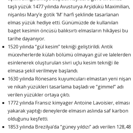
taşlı yüzük 1477 yılında Avusturya Arşidükü Maximilian,
nişanlısı Mary’e gotik ‘M’ harfi şeklinde tasarlanan
elmas yüzük hediye etti. Günümüzde de kullanılan
baget kesimin öncüsü balıksırtı elmasların hikâyesi bu
tarihe dayanıyor.
1520 yılında “gül kesim” tekniği geliştirildi. Antik
mücevherlerde külah bölümü olmayan gül ve lalelerden
esinlenerek oluşturulan sivri uçlu kesim tekniği ile
elmasa şekil verilmeye başlandı.
1630 yılında Rönesans kuyumcuları elmastan yeni nişan
ve nikah yüzükleri tasarlama başladı ve “gimmel” adı
verilen yüzükler ortaya çıktı.
1772 yılında Fransız kimyager Antoine Lavoisier, elması
yakarak yaptığı deneylerde elmasın aslında saf karbon
olduğunu keşfetti.
1853 yılında Brezilya’da “güney yıldızı” adı verilen 128,48