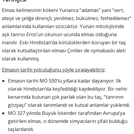
Elmas kelimesinin kökeni Yunanca “adamas” yani “sert,
ateşe ve çeliğe dirençli, yenilmez, bükülmez, fethedilemez”
anlamlarında kullanılan sözcüktür. Yunan mitolojisinde
aşk tanrısı Eros’un okunun ucunda elmas olduğuna
inanılır. Eski Hindistan’da kötülüklerden koruyan bir taş
olarak kutsallaştırılan elması Çinliler de oymabaskı aleti
olarak kullanmış.
Elmasın tarihi yolculuğunu şöyle sıralayabiliriz;
Elmasın tarihi MÖ 500’lü yıllara kadar dayanıyor. İlk
olarak Hindistan’da keşfedildiği kaydediliyor. Bir nehir
kenarında bulunan çok parlak olan bu taş, “tanrının
gözyaşı” olarak tanımlandı ve kutsal anlamlar yüklendi.
MÖ 327 yılında Büyük İskender tarafından Avrupa’ya
getirilen elmas, o dönemde simyacıların şifalı bulduğu
taşlardandı.