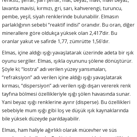
renksiz, şeffaf, yarı şeffaf, mat, beyaz, mavi, mavi beyaz,
lavanta mavisi, kırmızı, gri, sarı, kahverengi, turuncu,
pembe, yeşil, siyah renklerinde bulunabilir. Elmasın
parlaklığının sebebi “reaktif indisi” oranıdır. Bu oran, diğer
minerallere göre oldukça yüksek olan 2,417’dir. Bu
oranlar yakut ve safirde 1,77, zümrütte 1,56’dır.
Elmas, içine aldığı ışığı yavaşlatarak üzerinde adeta bir ışık
oyunu sergiler. Elmas, ışıkla oyununu şölene dönüştürür.
Şöyle ki; “lostra” adı verilen yüzey yansımaları,
“refraksiyon” adı verilen içine aldığı ışığı yavaşlatarak
kırması, “dispersiyon” adı verilen ışığı dışarı vererek renk
tayfına bölmesi özellikleriyle ışığı şölen havasında sunar.
Yani beyaz ışığı renklerine ayırır (disperse). Bu özellikleri
sebebiyle mum ışığı gibi loş ve düşük ışık kaynaklarında
bile yüksek düzeyde parıldayabilir.
Elmas, ham haliyle ağırlıklı olarak mücevher ve süs