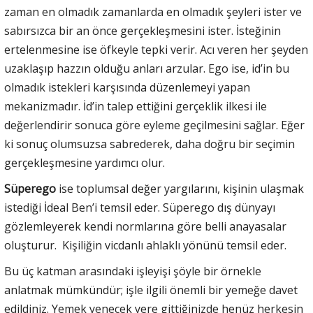
zaman en olmadık zamanlarda en olmadık şeyleri ister ve
sabırsızca bir an önce gerçekleşmesini ister. İsteğinin
ertelenmesine ise öfkeyle tepki verir. Acı veren her şeyden
uzaklaşıp hazzın olduğu anları arzular. Ego ise, id’in bu
olmadık istekleri karşısında düzenlemeyi yapan
mekanizmadır. İd’in talep ettiğini gerçeklik ilkesi ile
değerlendirir sonuca göre eyleme geçilmesini sağlar. Eğer
ki sonuç olumsuzsa sabrederek, daha doğru bir seçimin
gerçekleşmesine yardımcı olur.
Süperego
ise toplumsal değer yargılarını, kişinin ulaşmak
istediği İdeal Ben’i temsil eder. Süperego dış dünyayı
gözlemleyerek kendi normlarına göre belli anayasalar
oluşturur. Kişiliğin vicdanlı ahlaklı yönünü temsil eder.
Bu üç katman arasındaki işleyişi şöyle bir örnekle
anlatmak mümkündür; işle ilgili önemli bir yemeğe davet
edildiniz. Yemek yenecek yere gittiğinizde henüz herkesin