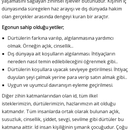
yaşamasını sağlayan zihinsel işlevler bütünüdür. Kişinin iç
dünyasında süregelen haz arayışı ve dış dünyada hakim
olan gerçekler arasında dengeyi kuran bir araçtır.
Egonun sahip olduğu yetiler;
Dürtülerin farkına varılıp, algılanmasına yardımcı
olmak. Örneğin açlık, cinsellik...
Dış dünyaya ait koşulların algılanması. İhtiyaçların
nereden nasıl temin edilebileceğini öğrenmek gibi...
Dürtülerin koşullara uyacak seviyeye getirilmesi. İhtiyaç
duyulan şeyi çalmak yerine para verip satın almak gibi...
Uygun ve uyumcul davranışın eyleme geçirilmesi.
Diğer zihin katmanlarından olan id, tüm ilkel
isteklerimizin, dürtülerimizin, hazlarımızın ait olduğu
katmandır. Tüm insanlarda ortak olarak bulunan açlık,
susuzluk, cinsellik, şiddet, sevgi, sevilme gibi dürtüler bu
katmana aittir. İd insan kişiliğinin şımarık çocuğudur. Çoğu