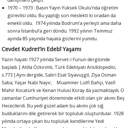
danışman) çalıştı.
1970 – 1973 : Basın Yayın Yüksek Okulu’nda öğretim
görevlisi oldu. Bu yaptığı son meslekti ki oradan da
emekli oldu. 1974 yılında Bodrum’a yerleşti ama daha
sonra İstanbul’a geri döndü. 1992 yılının Temmuz
ayında 85 yaşında hayata gözlerini yumdu.
Cevdet Kudret’in Edebî Yaşamı
Yazın hayatı 1927 yılında Servet-i Fünun dergisinde
başladı. [ Atilla Özkırımlı, Türk Edebiyatı Ansiklopedisi,
s.773 ] Aynı dergide, Sabri Esat Siyavuşgil, Ziya Osman
Saba, Yaşar Nabi Nayır, Muammer Lütfi Bahşi, Vasfi
Mahir Kocatürk ve Kenan Hulusi Koray da yazmaktaydı. O
zamanlar Cumhuriyet döneminde etkili olan şiir akımı Beş
Hececilerdi. Bu yedi güzel adam bu akımı çok sığ
bulduklarını dile getirerek bir topluluk oluşturdular. 1928
yılında ortaya çıkan bu topluluk kendilerine Yedi