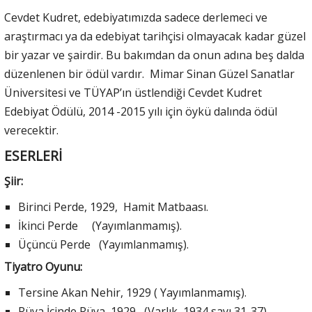
Cevdet Kudret, edebiyatımızda sadece derlemeci ve
araştırmacı ya da edebiyat tarihçisi olmayacak kadar güzel
bir yazar ve şairdir. Bu bakımdan da onun adına beş dalda
düzenlenen bir ödül vardır. Mimar Sinan Güzel Sanatlar
Üniversitesi ve TÜYAP’ın üstlendiği Cevdet Kudret
Edebiyat Ödülü, 2014 -2015 yılı için öykü dalında ödül
verecektir.
ESERLERİ
Şiir:
Birinci Perde, 1929, Hamit Matbaası.
İkinci Perde (Yayımlanmamış).
Üçüncü Perde (Yayımlanmamış).
Tiyatro Oyunu:
Tersine Akan Nehir, 1929 ( Yayımlanmamış).
Rüya İçinde Rüya, 1929 (Varlık, 1934 sayı 31-37).