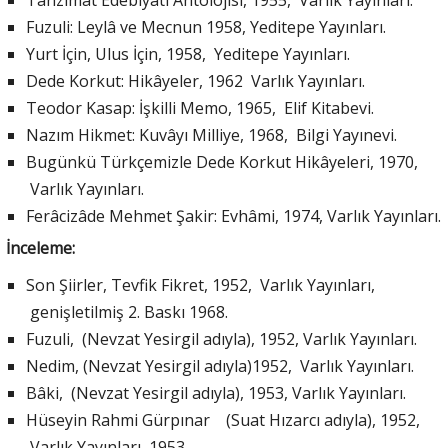
Tanzimat Edebiyatı Antolojisi, 1955, Varlık Yayınları.
Fuzuli: Leylâ ve Mecnun 1958, Yeditepe Yayınları.
Yurt İçin, Ulus İçin, 1958, Yeditepe Yayınları.
Dede Korkut: Hikâyeler, 1962 Varlık Yayınları.
Teodor Kasap: İşkilli Memo, 1965, Elif Kitabevi.
Nazım Hikmet: Kuvâyı Milliye, 1968, Bilgi Yayınevi.
Bugünkü Türkçemizle Dede Korkut Hikâyeleri, 1970,
Varlık Yayınları.
Ferâcizâde Mehmet Şakir: Evhâmi, 1974, Varlık Yayınları.
İnceleme:
Son Şiirler, Tevfik Fikret, 1952, Varlık Yayınları,
genişletilmiş 2. Baskı 1968.
Fuzuli, (Nevzat Yesirgil adıyla), 1952, Varlık Yayınları.
Nedim, (Nevzat Yesirgil adıyla)1952, Varlık Yayınları.
Bâki, (Nevzat Yesirgil adıyla), 1953, Varlık Yayınları.
Hüseyin Rahmi Gürpınar (Suat Hızarcı adıyla), 1952,
Varlık Yayınları, 1953.