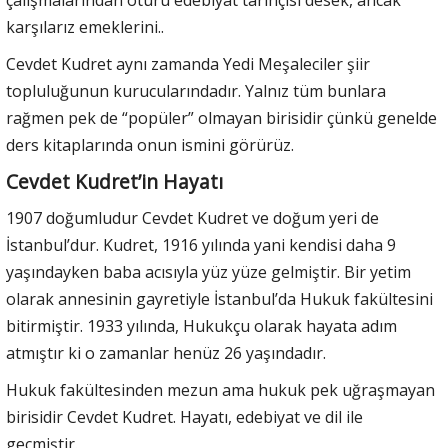
çalışmalarından ötürü edebiyat tarihçisi desek, ancak
karşılarız emeklerini..
Cevdet Kudret aynı zamanda Yedi Meşaleciler şiir
topluluğunun kurucularındadır. Yalnız tüm bunlara
rağmen pek de “popüler” olmayan birisidir çünkü genelde
ders kitaplarında onun ismini görürüz.
Cevdet Kudret’in Hayatı
1907 doğumludur Cevdet Kudret ve doğum yeri de
İstanbul’dur. Kudret, 1916 yılında yani kendisi daha 9
yaşındayken baba acısıyla yüz yüze gelmiştir. Bir yetim
olarak annesinin gayretiyle İstanbul’da Hukuk fakültesini
bitirmiştir. 1933 yılında, Hukukçu olarak hayata adım
atmıştır ki o zamanlar henüz 26 yaşındadır.
Hukuk fakültesinden mezun ama hukuk pek uğraşmayan
birisidir Cevdet Kudret. Hayatı, edebiyat ve dil ile
geçmiştir.