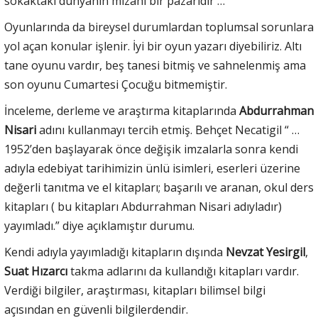
sokaktaki dünyanın mizahı bir pazarıdır …
Oyunlarında da bireysel durumlardan toplumsal sorunlara
yol açan konular işlenir. İyi bir oyun yazarı diyebiliriz. Altı
tane oyunu vardır, beş tanesi bitmiş ve sahnelenmiş ama
son oyunu Cumartesi Çocuğu bitmemiştir.
İnceleme, derleme ve araştırma kitaplarında
Abdurrahman
Nisari
adını kullanmayı tercih etmiş. Behçet Necatigil “ …
1952’den başlayarak önce değişik imzalarla sonra kendi
adıyla edebiyat tarihimizin ünlü isimleri, eserleri üzerine
değerli tanıtma ve el kitapları; başarılı ve aranan, okul ders
kitapları ( bu kitapları Abdurrahman Nisari adıyladır)
yayımladı.” diye açıklamıştır durumu.
Kendi adıyla yayımladığı kitapların dışında
Nevzat Yesirgil
,
Suat Hızarcı
takma adlarını da kullandığı kitapları vardır.
Verdiği bilgiler, araştırması, kitapları bilimsel bilgi
açısından en güvenli bilgilerdendir.