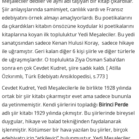
Meşaleciler dediler ve aynı adı taşıyan bir kitap çıkardılar.
Şiir anlayışlarında samimiyet, canlılık vardı ve Fransız
edebiyatını örnek almayı amaçlıyorlardı. Bu poetikalarını
da çıkardıkları kitabın önsözüne koydular ki poetikalarını
kitaplarına koyan ilk topluluktur Yedi Meşaleciler. Bu yedi
sanatçısından sadece Kenan Hulusi Koray, sadece hikaye
ile uğramıştır. Geri kalan diğer 6 kişi şiirle ve diğer türlerle
de uğraşmışlardır. O toplulukta Ziya Osman Saba’dan
sonra en çok Cevdet Kudret, şiire sadık kaldı. [ Atilla
Özkırımlı, Türk Edebiyatı Ansiklopedisi, s.773 ]
Cevdet Kudret, Yedi Meşalecilerle ile birlikte 1928 yılında
ortak bir şiir kitabı çıkarmıştır evet ama sadece bununla
da yetinmemiştir. Kendi şiirlerini topladığı
Birinci Perde
adlı şiir kitabı 1929 yılında çıkmıştır. Bu şiirlerinde bireysel
duygular, hikaye ve balad tekniğinden faydalanarak
işlenmiştir. Kötümser bir hava yazılan bu şiirler, birçok
edebiyatçı için “etkileyici” bulunmuştur. Yedi Meşaleciler,