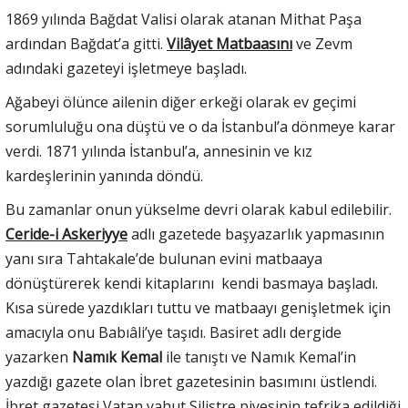
1869 yılında Bağdat Valisi olarak atanan Mithat Paşa
ardından Bağdat’a gitti.
Vilâyet Matbaasını
ve Zevm
adındaki gazeteyi işletmeye başladı.
Ağabeyi ölünce ailenin diğer erkeği olarak ev geçimi
sorumluluğu ona düştü ve o da İstanbul’a dönmeye karar
verdi. 1871 yılında İstanbul’a, annesinin ve kız
kardeşlerinin yanında döndü.
Bu zamanlar onun yükselme devri olarak kabul edilebilir.
Ceride-i Askeriyye
adlı gazetede başyazarlık yapmasının
yanı sıra Tahtakale’de bulunan evini matbaaya
dönüştürerek kendi kitaplarını kendi basmaya başladı.
Kısa sürede yazdıkları tuttu ve matbaayı genişletmek için
amacıyla onu Babıâli’ye taşıdı. Basiret adlı dergide
yazarken
Namık Kemal
ile tanıştı ve Namık Kemal’in
yazdığı gazete olan İbret gazetesinin basımını üstlendi.
İbret gazetesi Vatan yahut Silistre piyesinin tefrika edildiği