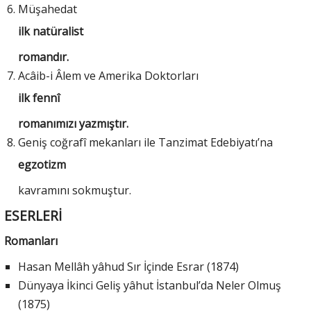
Müşahedat
ilk natüralist
romandır.
Acâib-i Âlem ve Amerika Doktorları
ilk fennî
romanımızı yazmıştır.
Geniş coğrafî mekanları ile Tanzimat Edebiyatı’na
egzotizm
kavramını sokmuştur.
ESERLERİ
Romanları
Hasan Mellâh yâhud Sır İçinde Esrar (1874)
Dünyaya İkinci Geliş yâhut İstanbul’da Neler Olmuş
(1875)