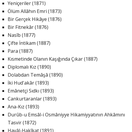
Yeniçeriler (1871)
Ölüm Allâhın Emri (1873)
Bir Gerçek Hikâye (1876)
Bir Fitnekâr (1876)
Nasîb (1877)
Çifte İntikam (1887)
Para (1887)
Kısmetinde Olanın Kaşığında Çıkar (1887)
Diplomalı Kız (1890)
Dolabdan Temâşâ (1890)
İki Hud'akâr (1893)
Emânetçi Sıdkı (1893)
Cankurtaranlar (1893)
Ana-Kız (1893)
Durûb-u Emsâl-i Osmâniyye Hikamiyyatının Ahkâmını
Tasvir (1872)
Hayâl-Hakîkat (1891)