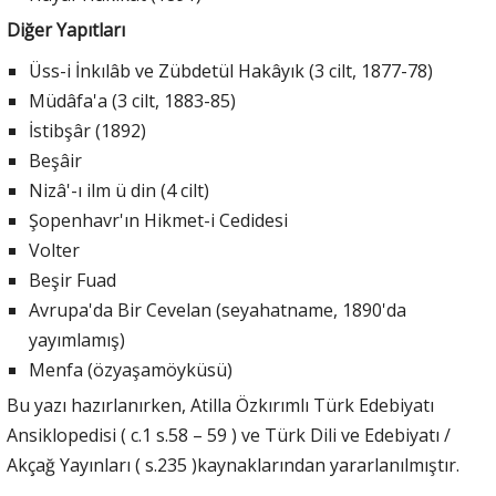
Diğer Yapıtları
Üss-i İnkılâb ve Zübdetül Hakâyık (3 cilt, 1877-78)
Müdâfa'a (3 cilt, 1883-85)
İstibşâr (1892)
Beşâir
Nizâ'-ı ilm ü din (4 cilt)
Şopenhavr'ın Hikmet-i Cedidesi
Volter
Beşir Fuad
Avrupa'da Bir Cevelan (seyahatname, 1890'da
yayımlamış)
Menfa (özyaşamöyküsü)
Bu yazı hazırlanırken, Atilla Özkırımlı Türk Edebiyatı
Ansiklopedisi ( c.1 s.58 – 59 ) ve Türk Dili ve Edebiyatı /
Akçağ Yayınları ( s.235 )kaynaklarından yararlanılmıştır.