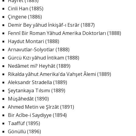
Hayret (1885)
Cinli Han (1885)
Çingene (1886)
Demir Bey yâhud İnkişâf-ı Esrâr (1887)
Fennî Bir Roman Yâhud Amerika Doktorları (1888)
Haydut Montari (1888)
Arnavutlar-Solyotlar (1888)
Gürcü Kızı yâhud İntikam (1888)
Nedâmet mi? Heyhât (1889)
Rikalda yâhut Amerika'da Vahşet Âlemi (1889)
Aleksandr Stradella (1889)
Şeytankaya Tılsımı (1889)
Müşâhedât (1890)
Ahmed Metin ve Şîrzât (1891)
Bir Acîbe-i Saydiyye (1894)
Taaffüf (1895)
Gönüllü (1896)