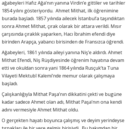
ağabeyleri Hafız Ağa’nın yanına Virdin’e gittiler ve tarihler
1854 yılını gösteriyordu. Ahmet Mithat, ilk öğrenimine
burada başladı. 1857 yılında ailecek İstanbul’a taşındıktan
sonra Ahmet Mithat, çırak olarak bir attara verildi. Mısır
çarşısında çıraklık yaparken, Hacı İbrahim efendi diye
birinden Arapça, yabancı birisinden de Fransızca öğrendi.
Ağabeyleri, 1861 yılında aileyi yanına Niş’e aldırdı. Ahmet
Mithat Efendi, Niş Rüşdiyesinde öğrenim hayatına devam
etti ve okuldan sonra yani 1864 yılında Rusçuk’ta Tuna
Vilayeti Mektubî Kalemi’nde memur olarak çalışmaya
başladı.
Çalışkanlığıyla Mithat Paşa’nın dikkatini çekti ve bugüne
kadar sadece Ahmet olan adı, Mithat Paşa’nın ona kendi
adını vermesiyle Ahmet Mithat oldu.
O gerçekten hayatı boyunca çalışmış ve deyim yerindeyse
tırnakları ile bir yere gelmiş birisiydi. Bu bakımdan bir