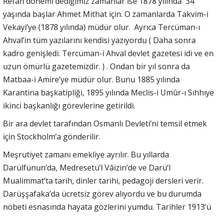
Refah dönemi dediğimiz zamanlar ise 1878 yılında 34
yaşında başlar Ahmet Mithat için. O zamanlarda Takvim-i
Vekayi’ye (1878 yılında) müdür olur. Ayrıca Tercüman-ı
Ahval’in tüm yazılarını kendisi yazıyordu ( Daha sonra
kadro genişledi. Tercüman-i Ahval devlet gazetesi idi ve en
uzun ömürlü gazetemizdir. ) . Ondan bir yıl sonra da
Matbaa-i Amire’ye müdür olur. Bunu 1885 yılında
Karantina başkatipliği, 1895 yılında Meclis-i Umûr-ı Sıhhıye
ikinci başkanlığı görevlerine getirildi.
Bir ara devlet tarafından Osmanlı Devleti’ni temsil etmek
için Stockholm’a gönderilir.
Meşrutiyet zamanı emekliye ayrılır. Bu yıllarda
Darülfünun’da, Medresetü’l Vâizin’de ve Darü’l
Mualimmat’ta tarih, dinler tarihi, pedagoji dersleri verir.
Darüşşafaka’da ücretsiz görev alıyordu ve bu durumda
nöbeti esnasında hayata gözlerini yumdu. Tarihler 1913’ü