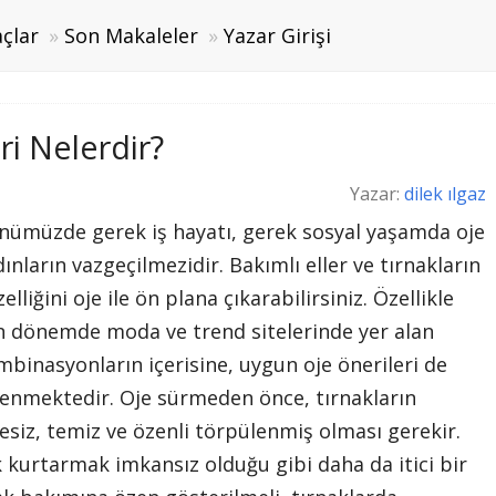
çlar
Son Makaleler
Yazar Girişi
i Nelerdir?
Yazar:
dilek ılgaz
nümüzde gerek iş hayatı, gerek sosyal yaşamda oje
ınların vazgeçilmezidir. Bakımlı eller ve tırnakların
elliğini oje ile ön plana çıkarabilirsiniz. Özellikle
n dönemde moda ve trend sitelerinde yer alan
binasyonların içerisine, uygun oje önerileri de
lenmektedir. Oje sürmeden önce, tırnakların
esiz, temiz ve özenli törpülenmiş olması gerekir.
k kurtarmak imkansız olduğu gibi daha da itici bir