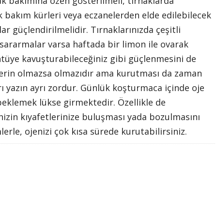
ak bakımına özen gösterilmeli, tırnaklarda
 bakım kürleri veya eczanelerden elde edilebilecek
lar güçlendirilmelidir. Tırnaklarınızda çeşitli
 sararmalar varsa haftada bir limon ile ovarak
üntüye kavuşturabileceğiniz gibi güçlenmesini de
llerin olmazsa olmazıdır ama kurutması da zaman
ayrı yazın ayrı zordur. Günlük koşturmaca içinde oje
eklemek lükse girmektedir. Özellikle de
nizin kıyafetlerinize buluşması yada bozulmasını
rle, ojenizi çok kısa sürede kurutabilirsiniz.