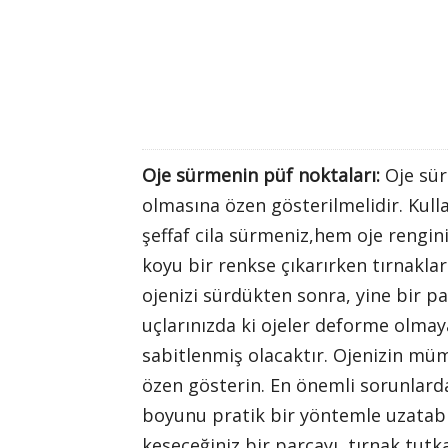
Oje sürmenin püf noktaları:
Oje sür
olmasına özen gösterilmelidir. Kulla
şeffaf cila sürmeniz,hem oje rengini
koyu bir renkse çıkarırken tırnakla
ojenizi sürdükten sonra, yine bir parl
uçlarınızda ki ojeler deforme olmaya
sabitlenmiş olacaktır. Ojenizin m
özen gösterin. En önemli sorunlardan 
boyunu pratik bir yöntemle uzatabi
keseceğiniz bir parçayı, tırnak tutka