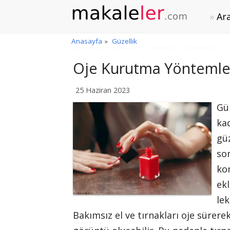
Ara
Anasayfa
»
Güzellik
Oje Kurutma Yöntemler
25 Haziran 2023
Gü
kad
güz
so
kom
ek
lek
Bakımsız el ve tırnakları oje sürere