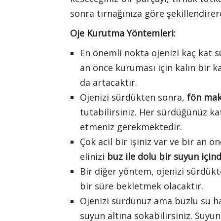
sonra tırnağınıza göre şekillendirere
Oje Kurutma Yöntemleri:
En önemli nokta ojenizi kaç kat s
an önce kuruması için kalın bir k
da artacaktır.
Ojenizi sürdükten sonra,
fön mak
tutabilirsiniz. Her sürdüğünüz k
etmeniz gerekmektedir.
Çok acil bir işiniz var ve bir an
elinizi
buz ile dolu bir suyun için
Bir diğer yöntem, ojenizi sürdük
bir süre bekletmek olacaktır.
Ojenizi sürdünüz ama buzlu su haz
suyun altına sokabilirsiniz. Suyu