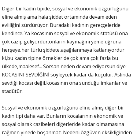
Diğer bir kadın tipide, sosyal ve ekonomik özgürlüğünü
eline almış ama hala şiddet ortamında devam eden
evliliğini sürdürüyor. Buradaki kadının gereççeleride
kendince. Ya kocasının sosyal ve ekonomik statüsü ona
çok cazip geliyordur,onların kaymağını yeme uğruna
herşeye,her türlü şiddete,aşağılanmaya katlanıyordur
ki,bu kadın tipine örnekler de çok ama çok fazla bu
ülkede,maalesef... Sorsan neden devam ediyorsun diye;
KOCASINI SEVDİĞİNİ söyleycek kadar da küçülür. Aslında
sevdiği kocası değil,kocasının ona sunduğu imkanlar ve
stadütür.
Sosyal ve ekonomik özgürlüğünü eline almış diğer bir
kadın tipi daha var. Bunların kocalarının ekonomik ve
sosyal olarak cazibeleri diğerleride kadar olmamasına
rağmen yinede boşanmaz. Nedeni özgüven eksikliğinden