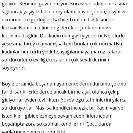
geliyor. Kendine güvenemiyor. Kocasının adının arkasına
sığınarak yaşıyor,hala birey olamamıştır çünkü,sosyal ve
ekonomik özgürlüğü olsa bile.Toplum baskısından
korkar..Namusu elinden gidecektir,çünkü namusu
kocasına bağldır..Dul kadın damgası yiyecektir.Ne olurki
yese ama birey olamamışsa tüm bunlar çok normal.Bu
kadınlar her türlü şiddete,aşağılanmaya maruz kalarak
sürdürürler o evliliği,kocalarını çok sevdiklerini(!)
söyleyerek..
Böyle ortamda boşanamayan erkeklerin durumu çokmu
farklı sanki..Erkeklerde ancak birine aşık olunca çekip
gidiyorlar evden,evlilikten. Yoksa ego tatminlerini yılarca
sürdürüyorlar. Nasılsa kendilerine ezik bir kadın var ve
istedikleri gibide ezmeye devam edebilirler,neden
boşanıpta zora soksunlar kendilerini...Çocuklarda
yanlarında olmuş oluyor işte..