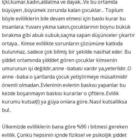
İçki,kumar,kadın,aldatma ve dayak...Ve bu ortamda
büyüyen ,büyümek zorunda kalan çocuklar... Toplum
böyle evliliklerin bile devam etmesi için baskı kurar bu
insanlara. Yuvanı yıkma sakın,çocuklarının boynu bükük
bırakma gibi abuk subuk,saçma sapan düşünceler çıkartır
ortaya... Kimse evlilikte sorunların çözümüne katkıda
bulunmaz, sadece çok bilmiş bir şekilde nasihat eder. Bu
şiddet ortamında şidddet gören çocuklar kimsenin
umurunun işi değildir,anne -babası vardır ya,yeterlidir..O
anne -baba o şartlarda çocuk yetiştirmeye müsaitmidir
önemli olmadan..Evleninin evlenin baskısı yapanlar bu
kezde boşanmayın baskısı kurarlar o çiftlere..Evlilik
kurumu kutsal(!) ya güya onlara göre..Nasıl kutsalliksa
bu!..
Ülkemizde evliliklerin bana göre %90 ı bitmesi gereken
evlilik. Çünkü hepsinin içinde fiziksel ve psikoljik şiddet