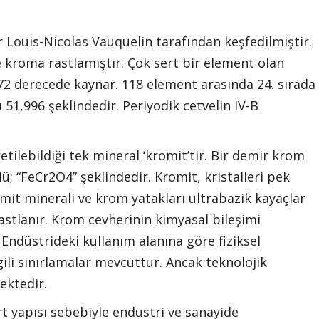
 Louis-Nicolas Vauquelin tarafından keşfedilmiştir.
de kroma rastlamıştır. Çok sert bir element olan
672 derecede kaynar. 118 element arasında 24. sırada
ğı 51,996 şeklindedir. Periyodik cetvelin IV-B
ilebildiği tek mineral ‘kromit’tir. Bir demir krom
; “FeCr2O4” şeklindedir. Kromit, kristalleri pek
mit minerali ve krom yatakları ultrabazik kayaçlar
astlanır. Krom cevherinin kimyasal bileşimi
. Endüstrideki kullanım alanına göre fiziksel
ilgili sınırlamalar mevcuttur. Ancak teknolojik
ektedir.
ert yapısı sebebiyle endüstri ve sanayide