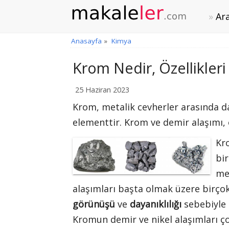
Ara
Anasayfa
»
Kimya
Krom Nedir, Özellikleri 
25 Haziran 2023
Krom, metalik cevherler arasında daya
elementtir. Krom ve demir alaşımı
Kr
bir
met
alaşımları başta olmak üzere birço
görünüşü
ve
dayanıklılığı
sebebiyle 
Kromun demir ve nikel alaşımları ç