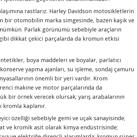
laşımına rastlarız. Harley Davidson motosikletlerin
n bir otomobilin marka simgesinde, bazen kaşık ve
 mümkün. Parlak görünümü sebebiyle araçların
 gibi dikkat çekici parçalarda da kromun etkisi
tetikler, boya maddeleri ve boyalar, parlatıcı
r, konserve yapma ajanları, su işleme, sondaj çamuru
myasallarının önemli bir yeri vardır. Krom
 direnci makine ve motor parçalarında da
çük bir örnek verecek olursak; yarış arabalarının
rı kromla kaplanır.
yici özelliği sebebiyle gemi ve uçak sanayisinde;
ve kromik asit olarak kimya endüstrisinde;
ıya ve elektriğe dirençli alaşımlarda; kromun süper