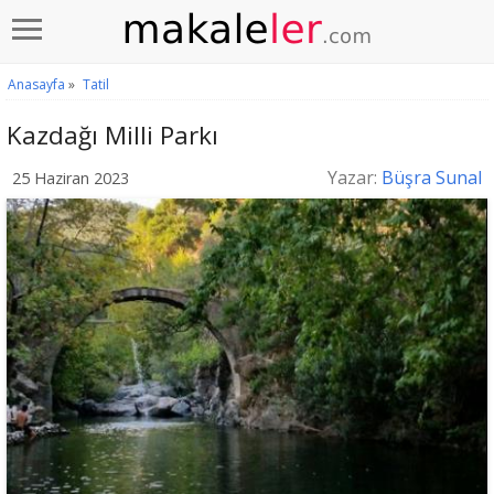
Anasayfa
»
Tatil
Kazdağı Milli Parkı
Yazar:
Büşra Sunal
25 Haziran 2023