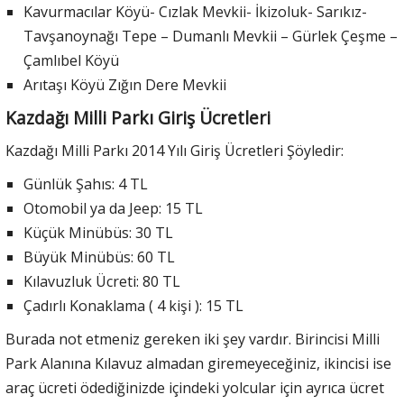
Kavurmacılar Köyü- Cızlak Mevkii- İkizoluk- Sarıkız-
Tavşanoynağı Tepe – Dumanlı Mevkii – Gürlek Çeşme –
Çamlıbel Köyü
Arıtaşı Köyü Zığın Dere Mevkii
Kazdağı Milli Parkı Giriş Ücretleri
Kazdağı Milli Parkı 2014 Yılı Giriş Ücretleri Şöyledir:
Günlük Şahıs: 4 TL
Otomobil ya da Jeep: 15 TL
Küçük Minübüs: 30 TL
Büyük Minübüs: 60 TL
Kılavuzluk Ücreti: 80 TL
Çadırlı Konaklama ( 4 kişi ): 15 TL
Burada not etmeniz gereken iki şey vardır. Birincisi Milli
Park Alanına Kılavuz almadan giremeyeceğiniz, ikincisi ise
araç ücreti ödediğinizde içindeki yolcular için ayrıca ücret