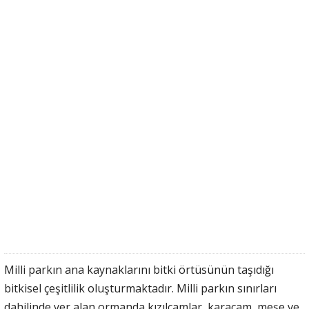
Milli parkın ana kaynaklarını bitki örtüsünün taşıdığı
bitkisel çeşitlilik oluşturmaktadır. Milli parkın sınırları
dahilinde yer alan ormanda kızılçamlar, karaçam, meşe ve