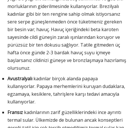
morluklarının giderilmesinde kullanıyorlar. Brezilyalı
kadınlar gibi bir ten rengine sahip olmak istiyorsanız
sere serpe güneşlenmeden önce tüketmeniz gereken
bir besin var; havuç. Havuç içeriğindeki beta karoten
sayesinde cildi güneşin zaralı ışınlarından koruyor ve
pürüzsüz bir ten dokusu sağlıyor. Tatile gitmeden üç
hafta önce günde 2-3 bardak havuç suyu içmeye
başlarsanız cildinizi güneşe ve bronzlaşmaya hazırlamış
olursunuz.
Avustralyalı
kadınlar birçok alanda papaya
kullanıyorlar. Papaya merhemlerini kuruyan dudaklara,
egzamaya, kesiklere, tahrişlere karşı tedavi amacıyla
kullanıyorlar.
Fransız
kadınlarının zarif güzelliklerindeki ince ayrıntı
termal sular. Ülkemizde de bulunan ancak konseptleri
gereği tatil için çok tercih etmediğimiz termal sular kan