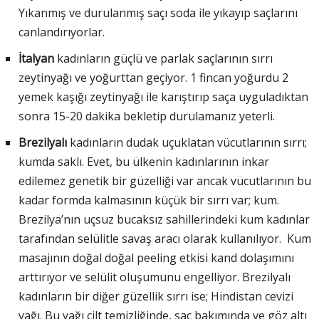
Yıkanmış ve durulanmış saçı soda ile yıkayıp saçlarını
canlandırıyorlar.
İtalyan
kadınların güçlü ve parlak saçlarının sırrı
zeytinyağı ve yoğurttan geçiyor. 1 fincan yoğurdu 2
yemek kaşığı zeytinyağı ile karıştırıp saça uyguladıktan
sonra 15-20 dakika bekletip durulamanız yeterli.
Brezilyalı
kadınların dudak uçuklatan vücutlarının sırrı;
kumda saklı. Evet, bu ülkenin kadınlarının inkar
edilemez genetik bir güzelliği var ancak vücutlarının bu
kadar formda kalmasının küçük bir sırrı var; kum.
Brezilya’nın uçsuz bucaksız sahillerindeki kum kadınlar
tarafından selülitle savaş aracı olarak kullanılıyor. Kum
masajının doğal doğal peeling etkisi kand dolaşımını
arttırıyor ve selülit oluşumunu engelliyor. Brezilyalı
kadınların bir diğer güzellik sırrı ise; Hindistan cevizi
yağı. Bu yağı cilt temizliğinde, saç bakımında ve göz altı