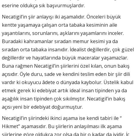
eserine oldukça sık başvurmuşlardır.
Necatigil’in şiir anlayışı iki aşamalıdır. Önceleri büyük
kentte yaşamaya çalışan orta tabaka kesiminin aile
yaşantılarını, sorunlarını, aşklarını yaşamlarını inceler.
Buradaki kahramanlar sıradan memur kesimi ya da
sıradan orta tabaka insanıdır. İdealist değillerdir, çok güzel
değillerdir ve hayatlarında büyük maceralar yaşamazlar.
Buna rağmen Necatigil’in şiirlerini özel kılan, onun bakış
açısıdır. Öyle duru, sade ve kendini teslim eden bir şiir dili
vardır ki okuyucu âdete o dünyada kaybolur. Üstelik kabul
etmek gerek ki edebiyat artık ideal insan tipinden ya da
aşağılık insan tipinden çok sıkılmıştır. Necatigil’in bakış
açısı yeni bir edebiyat doğurmuştur.
Necatigil’in şiirindeki ikinci aşama ise kendi tabiri ile “
Hikmet” aşamasıdır. Bu şiirlerin anlaşılması ilk aşama
şiirlerine göre oldukça zor olsa da bir o kadar da iyidir. İç