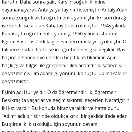
Kars’tır. Daha sonra şair, Kars’ın soğuk iklimine
dayanamayarak Antalya’ya tayinini istemiştir. Antalya’dan
sonra Zonguldak’ta öğretmenlik yapmıştır. En son durağı
ise kendi lisesi olan Kabataş Lisesi olmuştur. 1945 yılında
Kabataş’ta öğretmenlik yapmış, 1960 yılında İstanbul
Eğitim Enstitüsü’ndeki görevinden emekliye ayrılmıştır. O
bilinen sıradan hatta sıkıcı öğretmenler gibi değildir. Başlı
başına efsanedir ve dersleri hep tıklım tıklımdır. Ağır
başlılığı ve bilgisi ile gerçek bir ilim adamdır ki sadece şiir
de yazmamış ilim adamlığı yönünü konuşturup makaleler
de yazmıştır.
Eşinin adı Huriye’dir. O da öğretmendir. İki öğretmen
Beşiktaş’ta yaşarlar ve geçim sıkıntısı geçerler. Necatigil’in
iki kızı vardır. Bu konuda biraz yaralıdır ve hatta bunu
“Adım“ adlı bir şiirinde oldukça kırıcı bir şekilde ifade eder.
Bu şiirde iki kızı olduğu için soyunun devam
etmeyeceğinden yakınır ve onun adının sadece çıkmaz bir