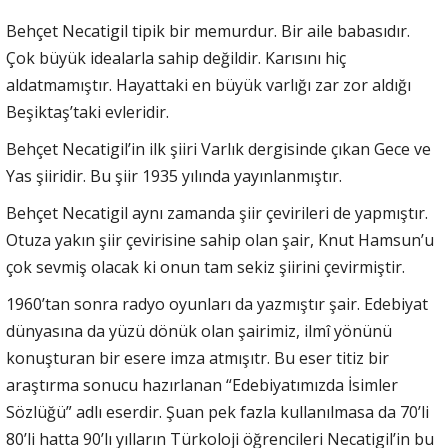
Behçet Necatigil tipik bir memurdur. Bir aile babasıdır.
Çok büyük idealarla sahip değildir. Karısını hiç
aldatmamıştır. Hayattaki en büyük varlığı zar zor aldığı
Beşiktaş’taki evleridir.
Behçet Necatigil’in ilk şiiri Varlık dergisinde çıkan Gece ve
Yas şiiridir. Bu şiir 1935 yılında yayınlanmıştır.
Behçet Necatigil aynı zamanda şiir çevirileri de yapmıştır.
Otuza yakın şiir çevirisine sahip olan şair, Knut Hamsun’u
çok sevmiş olacak ki onun tam sekiz şiirini çevirmiştir.
1960’tan sonra radyo oyunları da yazmıştır şair. Edebiyat
dünyasına da yüzü dönük olan şairimiz, ilmî yönünü
konuşturan bir esere imza atmışıtr. Bu eser titiz bir
araştırma sonucu hazırlanan “Edebiyatımızda İsimler
Sözlüğü” adlı eserdir. Şuan pek fazla kullanılmasa da 70’li
80’li hatta 90’lı yılların Türkoloji öğrencileri Necatigil’in bu