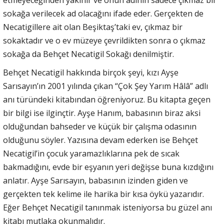
sokağa verilecek ad olacağını ifade eder. Gerçekten de
Necatigillere ait olan Beşiktaş’taki ev, çıkmaz bir
sokaktadır ve o ev müzeye çevrildikten sonra o çıkmaz
sokağa da Behçet Necatigil Sokağı denilmiştir.
Behçet Necatigil hakkında birçok şeyi, kızı Ayşe
Sarısayın’ın 2001 yılında çıkan “Çok Şey Yarım Hâlâ” adlı
anı türündeki kitabından öğreniyoruz. Bu kitapta geçen
bir bilgi ise ilginçtir. Ayşe Hanım, babasının biraz aksi
olduğundan bahseder ve küçük bir çalışma odasının
olduğunu söyler. Yazısına devam ederken ise Behçet
Necatigil’in çocuk yaramazlıklarına pek de sıcak
bakmadığını, evde bir eşyanın yeri değişse buna kızdığını
anlatır. Ayşe Sarısayın, babasının izinden giden ve
gerçekten tek kelime ile harika bir kısa öykü yazarıdır.
Eğer Behçet Necatigil tanınmak isteniyorsa bu güzel anı
kitabı mutlaka okunmalıdır.