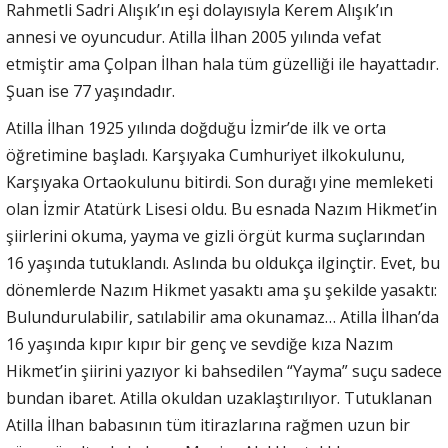
Rahmetli Sadri Alışık’ın eşi dolayısıyla Kerem Alışık’ın
annesi ve oyuncudur. Atilla İlhan 2005 yılında vefat
etmiştir ama Çolpan İlhan hala tüm güzelliği ile hayattadır.
Şuan ise 77 yaşındadır.
Atilla İlhan 1925 yılında doğduğu İzmir’de ilk ve orta
öğretimine başladı. Karşıyaka Cumhuriyet ilkokulunu,
Karşıyaka Ortaokulunu bitirdi. Son durağı yine memleketi
olan İzmir Atatürk Lisesi oldu. Bu esnada Nazım Hikmet’in
şiirlerini okuma, yayma ve gizli örgüt kurma suçlarından
16 yaşında tutuklandı. Aslında bu oldukça ilginçtir. Evet, bu
dönemlerde Nazım Hikmet yasaktı ama şu şekilde yasaktı:
Bulundurulabilir, satılabilir ama okunamaz… Atilla İlhan’da
16 yaşında kıpır kıpır bir genç ve sevdiğe kıza Nazım
Hikmet’in şiirini yazıyor ki bahsedilen “Yayma” suçu sadece
bundan ibaret. Atilla okuldan uzaklaştırılıyor. Tutuklanan
Atilla İlhan babasının tüm itirazlarına rağmen uzun bir