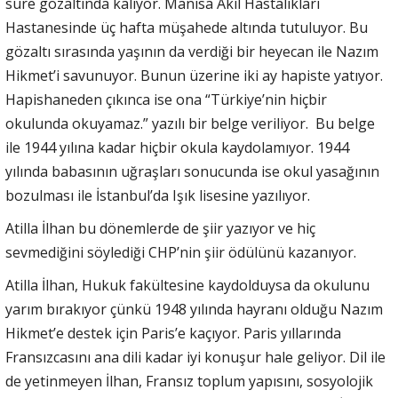
süre gözaltında kalıyor. Manisa Akıl Hastalıkları
Hastanesinde üç hafta müşahede altında tutuluyor. Bu
gözaltı sırasında yaşının da verdiği bir heyecan ile Nazım
Hikmet’i savunuyor. Bunun üzerine iki ay hapiste yatıyor.
Hapishaneden çıkınca ise ona “Türkiye’nin hiçbir
okulunda okuyamaz.” yazılı bir belge veriliyor. Bu belge
ile 1944 yılına kadar hiçbir okula kaydolamıyor. 1944
yılında babasının uğraşları sonucunda ise okul yasağının
bozulması ile İstanbul’da Işık lisesine yazılıyor.
Atilla İlhan bu dönemlerde de şiir yazıyor ve hiç
sevmediğini söylediği CHP’nin şiir ödülünü kazanıyor.
Atilla İlhan, Hukuk fakültesine kaydolduysa da okulunu
yarım bırakıyor çünkü 1948 yılında hayranı olduğu Nazım
Hikmet’e destek için Paris’e kaçıyor. Paris yıllarında
Fransızcasını ana dili kadar iyi konuşur hale geliyor. Dil ile
de yetinmeyen İlhan, Fransız toplum yapısını, sosyolojik